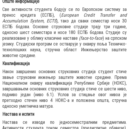
Опште информације
Све активности студента бодују се по Европском систему за
пренос кредита (ЕСПБ), (
European Credit Transfer and
Accumulation System, ECTS
), тако да сваки семестар носи 30
ЕСПБ бодова. Основне струковне студије трају три године,
односно шест семестара и носе 180 ЕСПБ бодова. Студије су
реализоване у облику класичне наставе
(face-to-face
) на српском
језику. Студијски програм се остварује у оквиру поља Техничко-
технолошких наука,
стручна област Инжењерство заштите
животне средине.
Квалификација
Након завршених основних струковних студија студент стиче
звање
струковни инжењер заштите животне средине.
Према
Националном оквиру квалификација Републике Србије (НОКС),
завршавањем основних струковних студија стиче се шести ниво,
подниво један (ниво 6.1). Услов за стицање овог нивоа је
претходно стечен ниво 4 НОКС-а и положена општа, стручна
односно уметничка матура.
Настава и испити
Настава се изводи по једносеместралним предметима.
Aктивности студента током семестра (предиспитне обавезе),