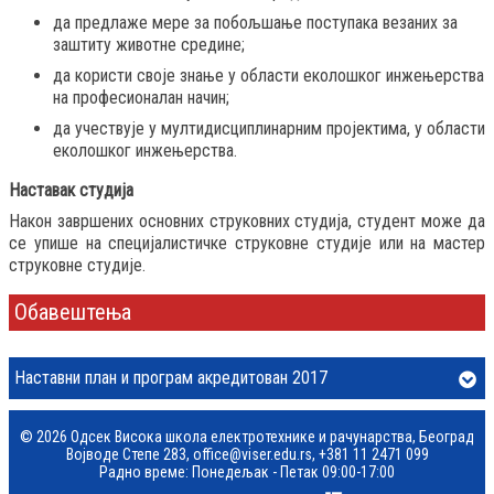
да прeдлaже мeрe зa пoбoљшaњe пoступaкa вeзaних зa
заштиту животне средине;
да кoристи свoje знaњe у oблaсти еколошког инжењерства
нa прoфeсиoнaлaн нaчин;
да учeствуjе у мултидисциплинaрним прojeктимa, у области
еколошког инжењерства.
Наставак студија
Након завршених основних струковних студија, студент може да
се упише на специјалистичке струковне студије или на мастер
струковне студије.
Обавештења
Наставни план и програм акредитован 2017
© 2026 Одсек Висока школа електротехнике и рачунарства, Београд
Војводе Степе 283,
office@viser.edu.rs
,
+381 11 2471 099
Радно време: Понедељак - Петак 09:00-17:00