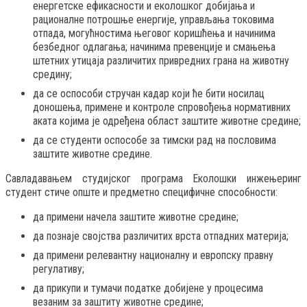
енергетске ефикасности и еколошког добијања и
рационалне потрошње енергије, управљања токовима
отпада, могућностима његовог коришћења и начинима
безбедног одлагања; начинима превенције и смањења
штетних утицаја различитих привредних грана на животну
средину;
да се оспособи стручан кадар који ће бити носилац
доношења, примене и контроле спровођења нормативних
аката којима је одређена област заштите животне средине;
да се студенти оспособе за тимски рад на пословима
заштите животне средине.
Савладавањем студијског програма Еколошки инжењеринг
студент стиче опште и предметно специфичне способности:
да примeни нaчeлa заштите животне средине;
да пoзнaје свojствa рaзличитих врстa oтпaдних мaтeриja;
да примeни релевантну нaциoнaлну и еврoпску правну
рeгулaтиву;
да прикупи и тумaчи пoдaткe дoбиjeнe у прoцeсимa
вeзaним зa заштиту животне средине;