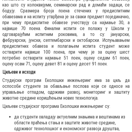
као што су колоквијуми, семинарски рад и домаћи задаци, се
бодују. Сразмера броја поена стечених у предиспитним
обавезама и на испиту утврђена је за сваки предмет појединачно,
при чему предиспитне обавезе учествују са најмање 30, а
највише 70 поена. Финални испити се полажу у Школи у
одговарајућим испитним роковима, а то су: јануарски,
фебруарски, јунски, септембарски и октобарски. Испуњавањем
предиспитних обавеза и полагањем испита студент може
остварити највише 100 поена, при чему је за оцену шест
потребно остварити најмање 51 поен, оцену седам 61 поен,
оцену осам 71, оцену девет 81 и оцену десет 91 поен.
Циљеви и исходи
Студијски програм Еколошки инжењеринг има за циљ да
оспособи студенте за обављање послова који се односе на
управљање отпадом, одрживи развој, мониторинг и заштиту
животне средине коришћењем нових технологија.
Циљеви студијског програма Еколошки инжењеринг су:
да студенти овладају актуелним знањима и вештинама из
области праћења стања и заштите животне средине,
одрживог технолошког и економског развоја друштва,