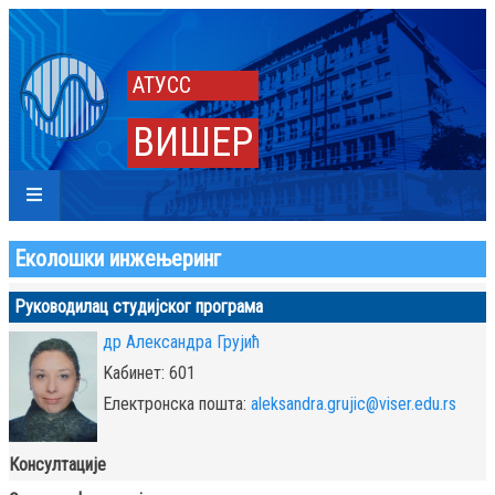
АТУСС
ВИШЕР
Еколошки инжењеринг
Руководилац студијског програма
др Александра Грујић
Kабинет: 601
Eлектронска пошта:
aleksandra.grujic@viser.edu.rs
Консултације