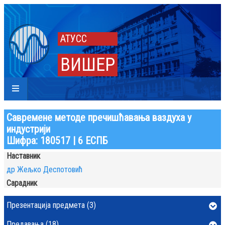
АТУСС
ВИШЕР
Савремене методе пречишћавања ваздуха у
индустрији
Шифра: 180517 | 6 ЕСПБ
Наставник
др Жељко Деспотовић
Сарадник
Презентација предмета (3)
Предавања (18)