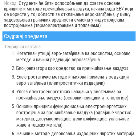
Исход:
Студенти ће бити оспособљени да схвате основне
принципе и методе пречишћавања ваздуха, начина рада ЕЕУ који
се користе у тој области за отклањање аеро-загађења, у циљу
задовољења граничних вредности емисија у индустријским
постројењима (термоелектранама и топланама)
Садржај предмета
Теоријска настава:
Негативан утицај аеро-загађивача на екосистем, основне
методе и начини редукције аерозагађења
Био-јонизатори као средство за пречишћавање ваздуха
Електростатичке методе и њихова примена у редукцији
аеро-загађења (електростатички издвајачи)
Улога електроенергетских напајања у системима за
пречишћавање ваздуха (основни принципи и топологије)
Основни принципи функционисања електроенергетских
постројења за пречишћавање ваздуха (одвајање чврстих
материја, десумпоризација, денитрификација, уклањање
живе и тешких метала)
Начини и методе депоновања издвојених чврстих материја