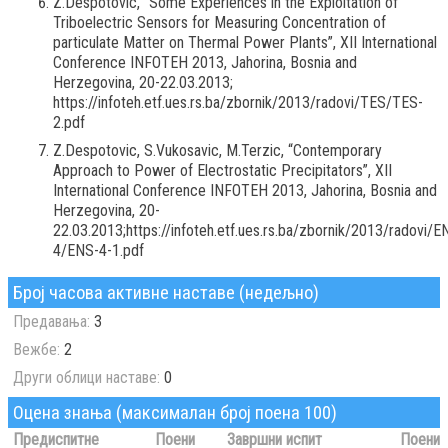
Z.Despotovic, “Some Experiences in the Exploitation of
Triboelectric Sensors for Measuring Concentration of
particulate Matter on Thermal Power Plants”, XII International
Conference INFOTEH 2013, Jahorina, Bosnia and
Herzegovina, 20-22.03.2013;
https://infoteh.etf.ues.rs.ba/zbornik/2013/radovi/TES/TES-
2.pdf
Z.Despotovic, S.Vukosavic, M.Terzic, “Contemporary
Approach to Power of Electrostatic Precipitators”, XII
International Conference INFOTEH 2013, Jahorina, Bosnia and
Herzegovina, 20-
22.03.2013;https://infoteh.etf.ues.rs.ba/zbornik/2013/radovi/E
4/ENS-4-1.pdf
Број часова активне наставе (недељно)
Предавања:
3
Вежбе:
2
Други облици наставе:
0
Оцена знања (максималан број поена 100)
Предиспитне
Поени
Завршни испит
Поени