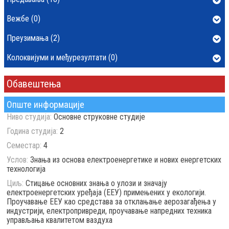
Вежбе (0)
Преузимања (2)
Колоквијуми и међурезултати (0)
Обавештења
Опште информације
Ниво студија:
Основне струковне студије
Година студија:
2
Семестар:
4
Услов:
Знања из основа електроенергетике и нових енергетских
технологија
Циљ:
Стицање основних знања о улози и значају
електроенергетских уређаја (ЕЕУ) примењених у екологији.
Проучавање ЕЕУ као средстава за отклањање аерозагађења у
индустрији, електропривреди, проучавање напредних техника
управљања квалитетом ваздуха