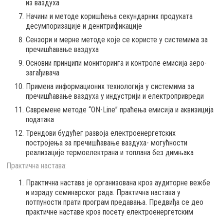
из ваздуха
Начини и методе коришћења секундарних продуката
десумпоризације и денитрификације
Сензори и мерне методе које се користе у системима за
пречишћавање ваздуха
Основни принципи мониторинга и контроле емисија аеро-
загађивача
Примена информационих технологија у системима за
пречишћавање ваздуха у индустрији и електропривреди
Савремене методе “ON-Line” праћења емисија и аквизиција
података
Трендови будућег развоја електроенергетских
постројења за пречишћавање ваздуха- могућности
реализације термоелектрана и топлана без димњака
Практична настава:
Практична настава је организована кроз аудиторне вежбе
и израду семинарског рада. Практична настава у
потпуности прати програм предавања. Предвиђа се део
практичне наставе кроз посету електроенергетским