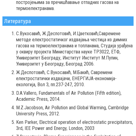
постројењима за пречишћавање отпадних гасова на
термоелектранама.
Литература
С.Вукосавић, Ж.Деспотовић, И.Цветковић,Савремене
методе електростатичког издвајања честица из димних
гасова на термоелектранама и топланама, Студија урађена
у оквиру пројекта Министарства науке TР3022, ЕТФ,
Универзитет Београду, Институт Институт М.Пупин,
Универзитет у Београду, Београд 2006.
Ж.Деспотовић, С.Вукосавић, М.Бакић, Савремени
електростатички издвајачи, ЕНЕРГИЈА-економија-
екологија, Вол 3, пп.237-247, 2010.
D.A.Vallero, Fundamentals of Air Pollution (Fifth edition),
Academic Press, 2014.
M.Z.Jacobson, Air Pollution and Global Warming, Cambridge
University Press, 2012.
Ken Parker, Electrical operation of electrostatic precipitators,
3rd, IEE Power and Energy, London, 2003