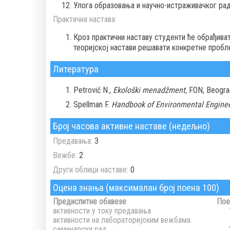
Улога образовања и научно-истраживачког рад
Практична настава:
Кроз практични наставу студенти ће обрађиват
теоријској настави решавати конкретне пробл
Литература
Petrović N.,
Ekološki menadžment,
FON, Beogra
Spellman F.
Handbook of Environmental Engine
Број часова активне наставе (недељно)
Предавања:
3
Вежбе:
2
Други облици наставе:
0
Оцена знања (максималан број поена 100)
Предиспитне обавезе
Пое
активности у току предавања
активности на лабораторијским вежбама
семинарски рад