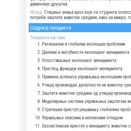
димензије друштва.
Исход:
Стицање знања кроз које се студенти оспос
потребе заштите животне средине, како на микро, т
Садржај предмета
Теоријска настава:
Регионални и глобални еколошки проблеми
Дилеме и могућности еколошког менаџмента
Успостављање еколошког менаџмента
Преглед функција еколошког менаџмента
Примена аспеката управљања еколошким пр
Утицај производне делатности на животну сре
Заштита животне средине од утицаја произво
Моделирање система управљања заштитом жи
Стратешки приступ решавању глобалних проб
Управљање опасним и неопасним отпадом
Екосистемски приступ у менаџмету животне с