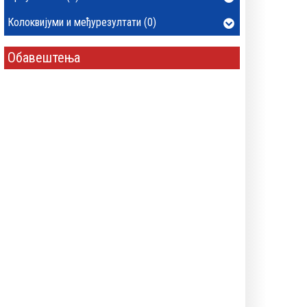
Колоквијуми и међурезултати (0)
Обавештења