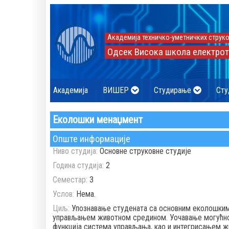
Академија техничко-уметничких струко
Одсек Висока школа електрот
Академија
ВИШЕР
Студирање
Сту
Еколошки менаџмент
Опште информације
Ниво студија:
Основне струковне студије
Година студија:
2
Семестар:
3
Услов:
Нема.
Циљ:
Упознавање студената са основним еколошким 
управљањем животном средином. Уочавање могућно
функција система управљања, као и интегрисањем жи