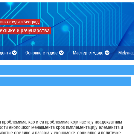
вних студија Београд
ехнике и рачунарства
денти
Основне студије
Мастер студије
Међуна
проблемима, као и са проблемима који настају неадекватним
сти еколошког менаџмента кроз имплементацију елемената и
вотне средине и развоја у економске, социјалне и политичке