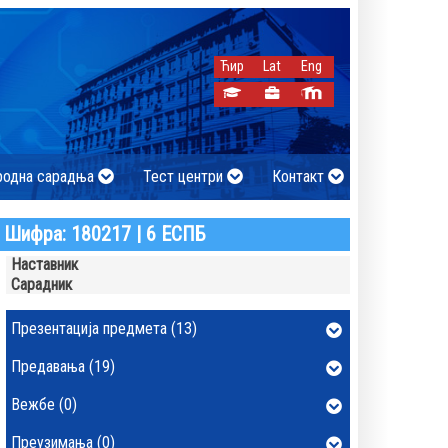
Ћир
Lat
Eng
родна сарадња
Тест центри
Контакт
Шифра: 180217 | 6 ЕСПБ
Наставник
Сарадник
Презентација предмета (13)
Предавања (19)
Вежбе (0)
Преузимања (0)