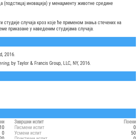
а (подстицај иновација) у менаџменту животне средине
и студије случаја кроз које ће применом знања стечених на
еме приказане у наведеним студијама случаја.
d, 2016.
ering,
by Taylor & Francis Group, LLC, NY, 2016.
ни
Завршни испит
Поени
10
Писмени испит
0
0
Усмени испит
50
20
Практични испит
0