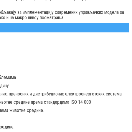
обљавају за имплементацију савремених управљачких модела за
ако и на макро нивоу посматрања.
облемима
дину.
дних, преносних и дистрибуционих електроенергетских система
вотне средине према стандардима ISO 14 000
лема животне средине.
редине.