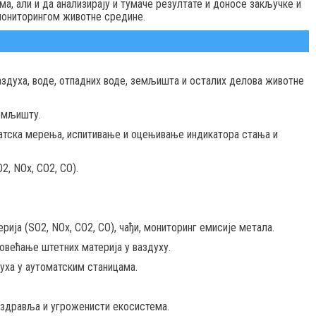
а, али и да анализирају и тумаче резултате и доносе закључке и
мониторингом животне средине.
аздуха, воде, отпадних воде, земљишта и осталих делова животне
земљишту.
матска мерења, испитивање и оцењивање индикатора стања и
, NOx, CO2, CO).
ја (SO2, NOx, CO2, CO), чађи, мониторинг емисије метала.
овећање штетних материја у ваздуху.
уха у аутоматским станицама.
здравља и угроженисти екосистема.