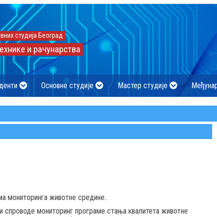
вних студија Београд
ехнике и рачунарства
денти
Основне студије
Мастер студије
Међуна
а мониторинга животне средине..
 и спроводе мониторинг програме стања квалитета животне