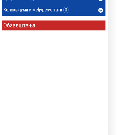
Колоквијуми и међурезултати (0)
Обавештења