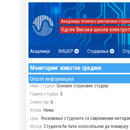
Академија техничко-уметничких струко
Одсек Висока школа електрот
Академија
ВИШЕР
Студирање
Сту
Мониторинг животне средине
Опште информације
Ниво студија:
Основне струковне студије
Година студија:
3
Семестар:
6
Услов:
Нема.
Циљ:
Упознавање студената са савременим методам
Исход:
Студенти ће бити оспособљени да планирају