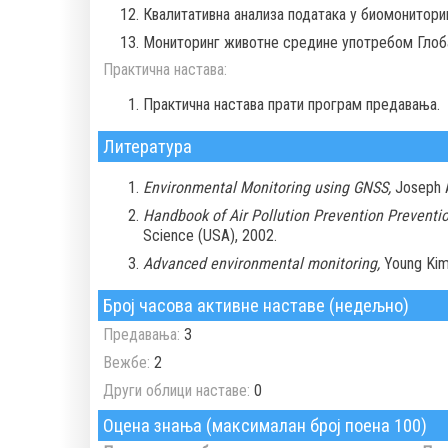
Квалитативна анализа података у биомониторинг
Мониторинг животне средине употребом Глоба
Практична настава:
Практична настава прати програм предавања.
Литература
Environmental Monitoring using GNSS,
Joseph A
Handbook of Air Pollution Prevention Preventio
Science (USA), 2002.
Advanced environmental monitoring,
Young Kim,
Број часова активне наставе (недељно)
Предавања:
3
Вежбе:
2
Други облици наставе:
0
Оцена знања (максималан број поена 100)