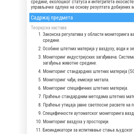
средине, еколошког статуса и интегритета екосистем
управљачке одлуке на основу резултата добијених 
Садржај предмета
Теоријска настава:
Законска регулатива у области мониторинга в
средине.
Особине штетних материја у ваздуху, води и 
Мониторинг индустријских загађивача. Систе
загађења животне средине.
Mониторинг стандардних штетних материја (SO2
Мониторинг чађи, емисије метала.
Мониторинг специфичних штетних материја.
Праћење стандардним методама штетних матери
Праћење утицаја јавне светлосне расвете на п
Специфичности аутоматског мониторинга вазд
Мониторинг ваздуха у просторији.
Биоиндикатори за испитивање стања људског 