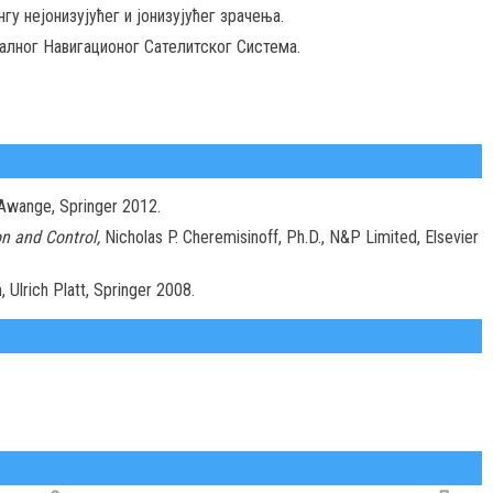
у нејонизујућег и јонизујућег зрачења.
лног Навигационог Сателитског Система.
wange, Springer 2012.
n and Control,
Nicholas P. Cheremisinoff, Ph.D., N&P Limited, Elsevier
 Ulrich Platt, Springer 2008.