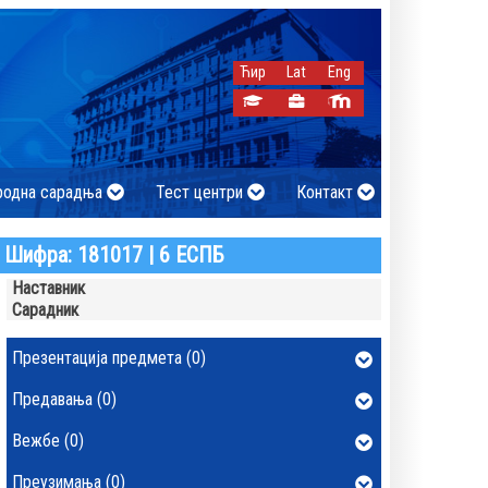
Ћир
Lat
Eng
родна сарадња
Тест центри
Контакт
Шифра: 181017 | 6 ЕСПБ
Наставник
Сарадник
Презентација предмета (0)
Предавања (0)
Вежбе (0)
Преузимања (0)