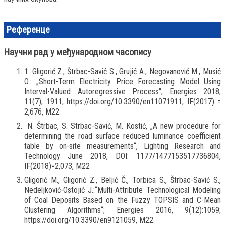
Референце
Научни рад у међународном часопису
1. Gligorić Z., Štrbac-Savić S., Grujić A., Negovanović M., Musić
O.: „Short-Term Electricity Price Forecasting Model Using
Interval-Valued Autoregressive Process“; Energies 2018,
11(7), 1911; https://doi.org/10.3390/en11071911, IF(2017) =
2,676, М22.
N. Štrbac, S. Strbac-Savić, M. Kostić, „A new procedure for
determining the road surface reduced luminance coefficient
table by on-site measurements“, Lighting Research and
Technology June 2018, DOI: 1177/1477153517736804,
IF(2018)=2,073, M22
Gligorić M., Gligorić Z., Beljić Č., Torbica S., Štrbac-Savić S.,
Nedeljković-Ostojić J.:“Multi-Attribute Technological Modeling
of Coal Deposits Based on the Fuzzy TOPSIS and C-Mean
Clustering Algorithms“; Energies 2016, 9(12):1059;
https://doi.org/10.3390/en9121059, М22.