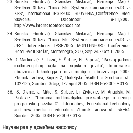
Borislav Đorđević, Stanislav Mišković, Nemanja Maček,
Svetlana Štrbac, "Linux File Systems comparison: ext3 vs
XFS", International IPSI-2005 SLOVENIA_Conference, Bled,
Slovenia, December 8-11,2005.
http://www.internetconferences.net
Borislav Đorđević, Stanislav Mišković, Nemanja Maček,
Svetlana Štrbac, "Linux File Systems comparison: ext3 vs
JFS". International IPSI-2005 MONTENEGRO Conference,
Hotel Sveti Stefan, Montenegro, SCG, Sep 24 - Oct 1, 2005.
D. Martinović, Z. Lazić, S. Štrbac, H. Popović, “Razvoj jednog
multimedijalnog učila na srpskom jeziku“, Informatika,
obrazovna tehnologija i novi mediji u obrazovanju 2005,
Zbornik radova, Knjiga 2, Učiteljski fakultet u Somboru, str.
132-136, Sombor, Srbija, 1-2 april 2005. ISBN 86-83097-31-5
S. Djenic, J. Mitic, S. Strbac, Lj. Zivkovic, M. Angelski, M.
Pavlovic.: "Primena multimedijalne prezentacije u ucenju
programskog jezika C”, Informatics, Educational technology
and new media in education, Zbornik radova str. 55–64,
Sombor, 2005. ISBN 86-83097-31-5
Научни рад у домаћем часопису