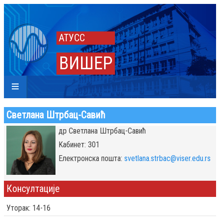
АТУСС
ВИШЕР
Светлана Штрбац-Савић
др Светлана Штрбац-Савић
Kабинет: 301
Eлектронска пошта:
svetlana.strbac@viser.edu.rs
Консултације
Уторак: 14-16