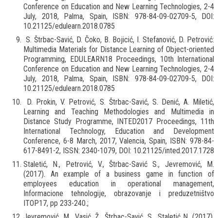
Conference on Education and New Learning Technologies, 2-4
July, 2018, Palma, Spain, ISBN: 978-84-09-02709-5, DOI:
10.21125/edulearn.2018.0785
S. Štrbac-Savić, D. Čoko, B. Bojicić, I. Stefanović, D. Petrović:
Multimedia Materials for Distance Learning of Object-oriented
Programming, EDULEARN18 Proceedings, 10th International
Conference on Education and New Learning Technologies, 2-4
July, 2018, Palma, Spain, ISBN: 978-84-09-02709-5, DOI:
10.21125/edulearn.2018.0785
D. Prokin, V. Petrović, S. Štrbac-Savić, S. Denić, A. Miletić,
Learning and Teaching Methodologies and Multimedia in
Distance Study Programme, INTED2017 Proceedings, 11th
International Technology, Education and Development
Conference, 6-8 March, 2017, Valencia, Spain, ISBN: 978-84-
617-8491-2, ISSN: 2340-1079, DOI: 10.21125/inted.2017.1728
Staletić, N., Petrović, V., Štrbac-Savić S., Jevremović, M.
(2017). An example of a business game in function of
employees education in operational management,
Informacione tehnologije, obrazovanje i preduzetništvo
ITOP17, pp 233-240.;
Jevremović, M., Vasić, Ž., Štrbac-Savić, S., Staletić N. (2017).