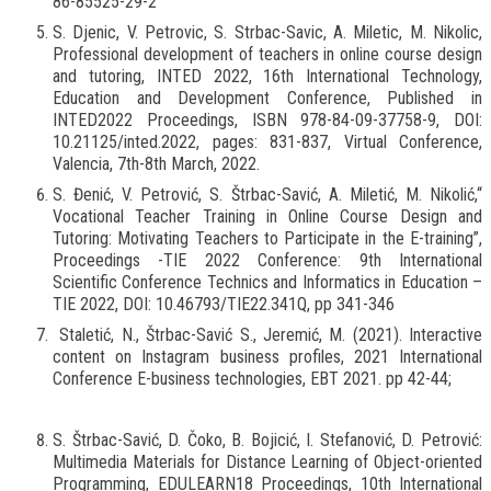
86-85525-29-2
S. Djenic, V. Petrovic, S. Strbac-Savic, A. Miletic, M. Nikolic,
Professional development of teachers in online course design
and tutoring, INTED 2022, 16th International Technology,
Education and Development Conference, Published in
INTED2022 Proceedings, ISBN 978-84-09-37758-9, DOI:
10.21125/inted.2022, pages: 831-837, Virtual Conference,
Valencia, 7th-8th March, 2022.
S. Đenić, V. Petrović, S. Štrbac-Savić, A. Miletić, M. Nikolić,“
Vocational Teacher Training in Online Course Design and
Tutoring: Motivating Teachers to Participate in the E-training”,
Proceedings -TIE 2022 Conference: 9th International
Scientific Conference Technics and Informatics in Education –
TIE 2022, DOI: 10.46793/TIE22.341Q, pp 341-346
Staletić, N., Štrbac-Savić S., Jeremić, M. (2021). Interactive
content on Instagram business profiles, 2021 International
Conference E-business technologies, EBT 2021. pp 42-44;
S. Štrbac-Savić, D. Čoko, B. Bojicić, I. Stefanović, D. Petrović:
Multimedia Materials for Distance Learning of Object-oriented
Programming, EDULEARN18 Proceedings, 10th International