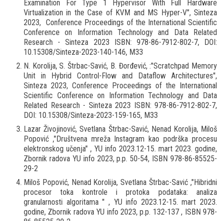
Examination For Type 1 Hypervisor With Full Hardware
Virtualization in the Case of KVM and MS Hyper-V", Sinteza
2023, Conference Proceedings of the International Scientific
Conference on Information Technology and Data Related
Research - Sinteza 2023 ISBN: 978-86-7912-802-7, DOI:
10.15308/Sinteza-2023-140-146, M33
N. Korolija, S. Štrbac-Savić, B. Đorđević, :"Scratchpad Memory
Unit in Hybrid Control-Flow and Dataflow Architectures",
Sinteza 2023, Conference Proceedings of the International
Scientific Conference on Information Technology and Data
Related Research - Sinteza 2023 ISBN: 978-86-7912-802-7,
DOI: 10.15308/Sinteza-2023-159-165, M33
Lazar Živojinović, Svetlana
Štrbac-Savić, Nenad Korolija, Miloš
Popović ,"Društvena mreža Instagram kao podrška procesu
elektronskog učenja" , YU info 2023.12-15. mart 2023. godine,
Zbornik radova YU info 2023, p.p. 50-54, ISBN 978-86-85525-
29-2
Miloš Popović, Nenad Korolija, Svetlana Štrbac-Savić ,"Hibridni
procesor toka kontrole i protoka podataka: analiza
granularnosti algoritama " , YU info 2023.12-15. mart 2023.
godine, Zbornik radova YU info 2023, p.p. 132-137 , ISBN 978-