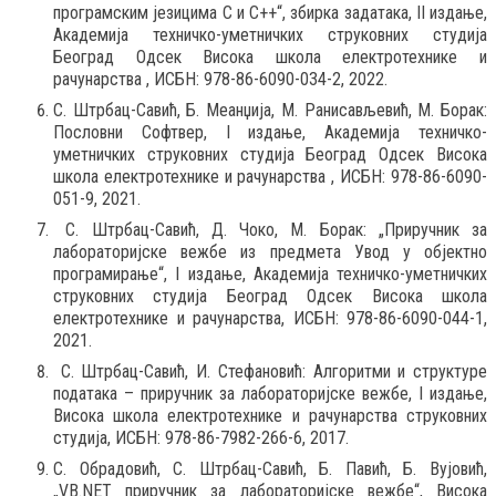
програмским језицима C и С++“, збирка задатака, II издање,
Академија техничко-уметничких струковних студија
Београд Одсек Висока школа електротехнике и
рачунарства , ИСБН: 978-86-6090-034-2, 2022.
С. Штрбац-Савић, Б. Меанџија, М. Ранисављевић, М. Борак:
Пословни Софтвер, I издање, Академија техничко-
уметничких струковних студија Београд Одсек Висока
школа електротехнике и рачунарства , ИСБН: 978-86-6090-
051-9, 2021.
С. Штрбац-Савић, Д. Чоко, М. Борак: „Приручник за
лабораторијске вежбе из предмета Увод у објектно
програмирање“, I издање, Академија техничко-уметничких
струковних студија Београд Одсек Висока школа
електротехнике и рачунарства, ИСБН: 978-86-6090-044-1,
2021.
С. Штрбац-Савић, И. Стефановић: Алгоритми и структуре
података – приручник за лабораторијске вежбе, I издање,
Висока школа електротехнике и рачунарства струковних
студија, ИСБН: 978-86-7982-266-6, 2017.
С. Обрадовић, С. Штрбац-Савић, Б. Павић, Б. Вујовић,
„VB.NET приручник за лабораторијске вежбе“, Висока