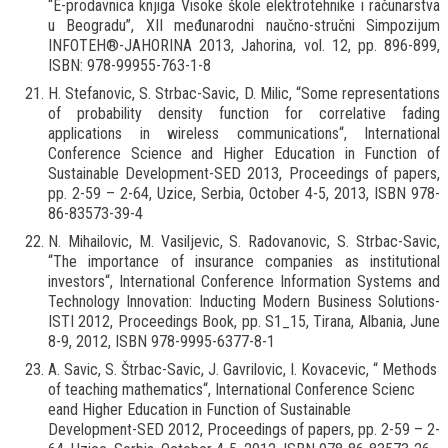
“E-prodavnica knjiga Visoke škole elektrotehnike i računarstva
u Beogradu”, XII međunarodni naučno-stručni Simpozijum
INFOTEH®-JAHORINA 2013, Jahorina, vol. 12, pp. 896-899,
ISBN: 978-99955-763-1-8
H. Stefanovic, S. Strbac-Savic, D. Milic, “Some representations
of probability density function for correlative fading
applications in wireless communications“, International
Conference Science and Higher Education in Function of
Sustainable Development-SED 2013, Proceedings of papers,
pp. 2-59 – 2-64, Uzice, Serbia, October 4-5, 2013, ISBN 978-
86-83573-39-4
N. Mihailovic, M. Vasiljevic, S. Radovanovic, S. Strbac-Savic,
“The importance of insurance companies as institutional
investors“, International Conference Information Systems and
Technology Innovation: Inducting Modern Business Solutions-
ISTI 2012, Proceedings Book, pp. S1_15, Tirana, Albania, June
8-9, 2012, ISBN 978-9995-6377-8-1
A. Savic, S. Štrbac-Savic, J. Gavrilovic, I. Kovacevic, “ Methods
of teaching mathematics“, International Conference Scienc
eand Higher Education in Function of Sustainable
Development-SED 2012, Proceedings of papers, pp. 2-59 – 2-