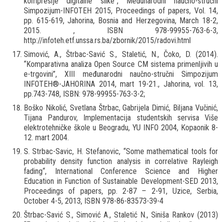
kompresije digitalne slike“, Međunarodni naučno-stručni
Simpozijum-INFOTEH 2015, Proceedings of papers, Vol. 14,
pp. 615-619, Jahorina, Bosnia and Herzegovina, March 18-2,
2015. , ISBN 978-99955-763-6-3,
http://infoteh.etf.unssa.rs.ba/zbornik/2015/radovi.html
Simović, A., Štrbac-Savić S., Staletić, N., Čoko, D. (2014).
“Komparativna analiza Open Source CM sistema primenljivih u
e-trgovini”, XIII međunarodni naučno-stručni Simpozijum
INFOTEH®-JAHORINA 2014, mart 19-21., Jahorina, vol. 13,
pp.743-748, ISBN: 978-99955-763-3-2;
Boško Nikolić, Svetlana Štrbac, Gabrijela Dimić, Biljana Vučinić,
Tijana Pandurov, Implementacija studentskih servisa Više
elektrotehničke škole u Beogradu, YU INFO 2004, Kopaonik 8-
12. mart 2004.
S. Strbac-Savic, H. Stefanovic, “Some mathematical tools for
probability density function analysis in correlative Rayleigh
fading“, International Conference Science and Higher
Education in Function of Sustainable Development-SED 2013,
Proceedings of papers, pp. 2-87 – 2-91, Uzice, Serbia,
October 4-5, 2013, ISBN 978-86-83573-39-4
Štrbac-Savić S., Simović A., Staletić N., Siniša Rankov (2013)