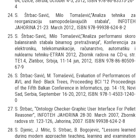
64, Uzice, Serbia, October 4-5, 2012, ISBN 978-86-83573-26-
4
S. Štrbac-Savić, Milo Tomašević,”Analiza tehnika za
reorganizaciju samopodešavajućih stabala”, INFOTEH
JAHORINA 21-23. March 2012., ISBN 978-99938-624-8-2
S. Štrbac-Savić, Milo Tomašević,”Analiza performansi skoro
balansiranih stabala binarnog pretraživanja”, Konferencija za
elektroniku, telekomunikacije, računarstvo, automatiku i
nuklearnu tehniku-ETRAN 2012, Zbornik radova na CD-u, str.
TE1.4, Zlatibor, Srbija, 11-14 jun, 2012, ISBN 978-86-80509-
67-9
S. Štrbac-Savić, М. Tomašević, Evaluation of Performances of
AVL and Red- Black Trees, Proceeding BCI '12 Proceedings
of the Fifth Balkan Conference in Informatics, pp. 14 -19, Novi
Sad, Serbia, September 16-20, 2012, ISBN: 978-1-4503-1240-
0
S. Štrbac, “Ontology Checker-Graphic User Interface For Pellet
Reasoner”, INFOTEH JAHORINA 28-30. March 2007, Zbornik
radova str. 123-126, Jahorina, 2007. ISBN 99938-624-2-8
S. Djenic, Ј. Мitic, S. Strbac, B. Bogojevic, "Lessons learned
during modern approachin teaching, learning and examination