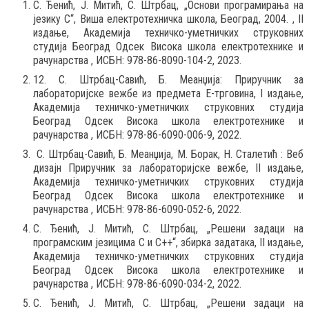
С. Ђенић, Ј. Митић, С. Штрбац, „Основи програмирања на
језику C“, Виша електротехничка школа, Београд, 2004. , II
издање, Академија техничко-уметничких струковних
студија Београд Одсек Висока школа електротехнике и
рачунарства , ИСБН: 978-86-8090-104-2, 2023.
12. С. Штрбац-Савић, Б. Меанџија: Приручник за
лабораторијске вежбе из предмета Е-трговина, I издање,
Академија техничко-уметничких струковних студија
Београд Одсек Висока школа електротехнике и
рачунарства , ИСБН: 978-86-6090-006-9, 2022.
С. Штрбац-Савић, Б. Меанџија, M. Борак, Н. Сталетић : Веб
дизајн Приручник за лабораторијске вежбе, II издање,
Академија техничко-уметничких струковних студија
Београд Одсек Висока школа електротехнике и
рачунарства , ИСБН: 978-86-6090-052-6, 2022.
С. Ђенић, Ј. Митић, С. Штрбац, „Решени задаци на
програмским језицима C и С++“, збирка задатака, II издање,
Академија техничко-уметничких струковних студија
Београд Одсек Висока школа електротехнике и
рачунарства , ИСБН: 978-86-6090-034-2, 2022.
С. Ђенић, Ј. Митић, С. Штрбац, „Решени задаци на