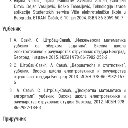
Biljana Vučinić, Tijana Pandurov, Svetlana Štrbac, Gabrijela
Dimić, Dejan Vasiljević, Boško Tanasijević, Tehnologija izrade
aplikacije Studentskih servisa Više elektrotehničke škole u
Beogradu, ETRAN, Čačak, 6-10. jun 2004. ISBN 86-8059-50-7
Уџбеник
А. Савић, С. Штрбац-Савић, „Инжењерска математика
уџбеник са збирком задатака“, Висока школа
електротехнике и рачунарства струковних студија Београд,
Београд, I издање 2015. ИСБН 978-86-7982-252-2
С. Штрбац-Савић, А. Савић, „Вероватноћа и статистика“,
уџбеник, Висока школа електротехнике и рачунарства
струковних студија Београд 2013. ИСБН 978-86-7982-167-
6
А. Савић, С. Штрбац-Савић, „Дискретна математика и
алгоритми“, уџбеник, Висока школа електротехнике и
рачунарства струковних студија Београд, 2012. ИСБН 978-
86-7982-184-3
Приручник