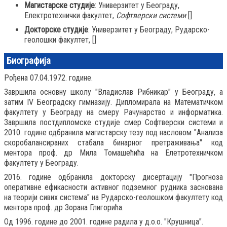
Магистарске студије
: Универзитет у Београду,
Електротехнички факултет,
Софтверски системи
[]
Докторске студије
: Универзитет у Београду, Рударско-
геолошки факултет,
[]
Биографија
Рођена 07.04.1972. године.
Завршила основну школу "Владислав Рибникар" у Београду, a
затим IV Београдску гимназију. Дипломирала на Математичком
факултету у Београду на смеру Рачунарство и информатика.
Завршила постдипломске студије смер Софтверски системи и
2010. године одбранила магистарску тезу под насловом "Анализа
скоробалансираних стабала бинарног претраживања" код
ментора проф. др Мила Томашећића на Елетротехничком
факултету у Београду.
2016. године одбранила докторску дисертацију "Прогноза
оперативне ефикасности активног подземног рудника заснована
на теорији сивих система" на Рударско-геолошком факултету код
ментора проф. др Зорана Глигорића.
Од 1996. године до 2001. године радила у д.о.о. "Крушница".