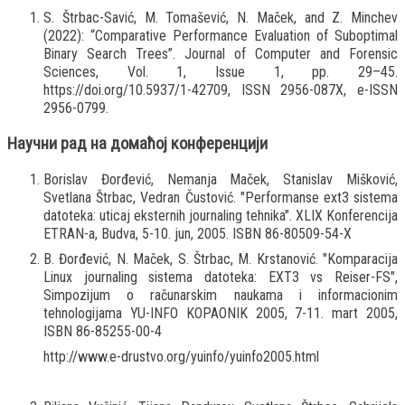
S. Štrbac-Savić, M. Tomašević, N. Maček, and Z. Minchev
(2022): “Comparative Performance Evaluation of Suboptimal
Binary Search Trees”. Journal of Computer and Forensic
Sciences, Vol. 1, Issue 1, pp. 29–45.
https://doi.org/10.5937/1-42709, ISSN 2956-087X, e-ISSN
2956-0799.
Научни рад на домаћој конференцији
Borislav Đorđević, Nemanja Maček, Stanislav Mišković,
Svetlana Štrbac, Vedran Čustović. "Performanse ext3 sistema
datoteka: uticaj eksternih journaling tehnika". XLIX Konferencija
ETRAN-a, Budva, 5-10. jun, 2005. ISBN 86-80509-54-X
B. Đorđević, N. Maček, S. Štrbac, M. Krstanović. "Komparacija
Linux journaling sistema datoteka: EXT3 vs Reiser-FS",
Simpozijum o računarskim naukama i informacionim
tehnologijama YU-INFO KOPAONIK 2005, 7-11. mart 2005,
ISBN 86-85255-00-4
http://www.e-drustvo.org/yuinfo/yuinfo2005.html