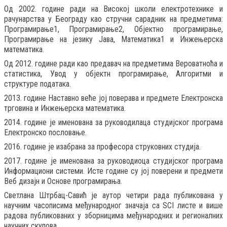
Од 2002. године ради на Високој школи електротехнике и
рачунарства у Београду као стручни сарадник на предметима:
Програмирање1, Програмирање2, Објектно програмирање,
Програмирање на језику Јава, Математика1 и Инжењерска
математика.
Од 2012. године ради као предавач на предметима Вероватноћа и
статистика, Увод у објектн програмирање, Алгоритми и
структуре података.
2013. године Наставно веће јој поверава и предмете Електронска
трговина и Инжењерска математика.
2014. године је именована за руководилаца студијског програма
Електронско пословање.
2016. године је изабрана за професора струковних студија.
2017. године је именована за руководиоца студијског програма
Информациони системи. Исте године су јој поверени и предмети
Веб дизајн и Основе програмирања.
Светлана Штрбац-Савић је аутор четири рада публикована у
научним часописима међународног значаја са SCI листе и више
радова публикованих у зборницима међународних и регионалних
научних скупова.