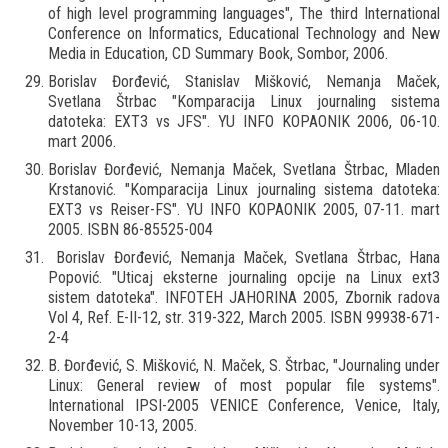
of high level programming languages", Тhe third International
Conference on Informatics, Educational Technology and New
Media in Education, CD Summary Book, Sombor, 2006.
Borislav Đorđević, Stanislav Mišković, Nemanja Maček,
Svetlana Štrbac "Komparacija Linux journaling sistema
datoteka: EXT3 vs JFS". YU INFO KOPAONIK 2006, 06-10.
mart 2006.
Borislav Đorđević, Nemanja Maček, Svetlana Štrbac, Mladen
Krstanović. "Komparacija Linux journaling sistema datoteka:
EXT3 vs Reiser-FS". YU INFO KOPAONIK 2005, 07-11. mart
2005. ISBN 86-85525-004
Borislav Đorđević, Nemanja Maček, Svetlana Štrbac, Hana
Popović. "Uticaj eksterne journaling opcije na Linux ext3
sistem datoteka". INFOTEH JAHORINA 2005, Zbornik radova
Vol 4, Ref. E-II-12, str. 319-322, March 2005. ISBN 99938-671-
2-4
B. Đorđević, S. Mišković, N. Maček, S. Štrbac, "Journaling under
Linux: General review of most popular file systems".
International IPSI-2005 VENICE Conference, Venice, Italy,
November 10-13, 2005.