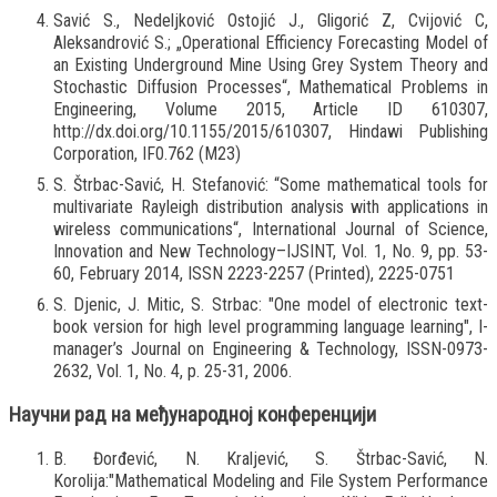
Savić S., Nedeljković Ostojić J., Gligorić Z, Cvijović C,
Aleksandrović S.; „Operational Efficiency Forecasting Model of
an Existing Underground Mine Using Grey System Theory and
Stochastic Diffusion Processes“, Mathematical Problems in
Engineering, Volume 2015, Article ID 610307,
http://dx.doi.org/10.1155/2015/610307, Hindawi Publishing
Corporation, IF0.762 (M23)
S. Štrbac-Savić, H. Stefanović: “Some mathematical tools for
multivariate Rayleigh distribution analysis with applications in
wireless communications“, International Journal of Science,
Innovation and New Technology–IJSINT, Vol. 1, No. 9, pp. 53-
60, February 2014, ISSN 2223-2257 (Printed), 2225-0751
S. Djenic, Ј. Мitic, S. Strbac: "One model of electronic text-
book version for high level programming language learning", I-
manager’s Journal on Engineering & Technology, ISSN-0973-
2632, Vol. 1, No. 4, p. 25-31, 2006.
Научни рад на међународној конференцији
B. Đorđević, N. Kraljević, S. Štrbac-Savić, N.
Korolija:"Mathematical Modeling and File System Performance