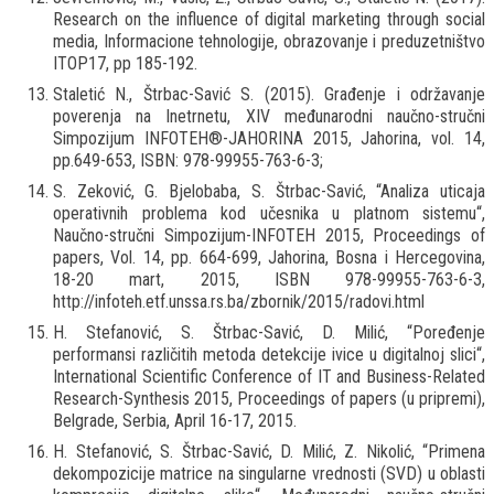
Research on the influence of digital marketing through social
media, Informacione tehnologije, obrazovanje i preduzetništvo
ITOP17, pp 185-192.
Staletić N., Štrbac-Savić S. (2015). Građenje i održavanje
poverenja na Inetrnetu, XIV međunarodni naučno-stručni
Simpozijum INFOTEH®-JAHORINA 2015, Jahorina, vol. 14,
pp.649-653, ISBN: 978-99955-763-6-3;
S. Zeković, G. Bjelobaba, S. Štrbac-Savić, “Analiza uticaja
operativnih problema kod učesnika u platnom sistemu“,
Naučno-stručni Simpozijum-INFOTEH 2015, Proceedings of
papers, Vol. 14, pp. 664-699, Jahorina, Bosna i Hercegovina,
18-20 mart, 2015, ISBN 978-99955-763-6-3,
http://infoteh.etf.unssa.rs.ba/zbornik/2015/radovi.html
H. Stefanović, S. Štrbac-Savić, D. Milić, “Poređenje
performansi različitih metoda detekcije ivice u digitalnoj slici“,
International Scientific Conference of IT and Business-Related
Research-Synthesis 2015, Proceedings of papers (u pripremi),
Belgrade, Serbia, April 16-17, 2015.
H. Stefanović, S. Štrbac-Savić, D. Milić, Z. Nikolić, “Primena
dekompozicije matrice na singularne vrednosti (SVD) u oblasti