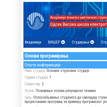
Академија техничко-уметничких струко
Одсек Висока школа електрот
Академија
ВИШЕР
Студирање
Сту
Основи програмирања
Опште информације
Ниво студија:
Основне струковне студије
Година студија:
1
Семестар:
2
Услов:
Познавање основа рачунарске технике
Циљ:
Оспособљавање студената да савладају структ
пројектованих програма, на примеру програмског јез