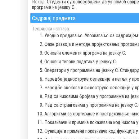
Исход:
Студенти су оспособљени да уз помоћ савреме
програме на језику C.
Садржај предмета
Теоријска настава:
Уводно предавање. Упознавање са садржајем 
Фазе развоја и методе пројектовања програма
Основни елементи програма на језику C.
Основни типови података у језику C.
Оператори у програмима на језику C. Стандард
Наредбе једноструке селекције и петљи у про
Наредбе скокова и вишеструке селекције у пр
Рад са низовима бројева у програмима на јези
Рад са стринговима у програмима на језику C.
Алгоритми за сортирање и претраживање низов
Показивачи и примена показивача код низова у
Функције и примена показивача код функција у