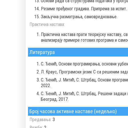
Основи рада са структурама података у програ
Резиме пређеног градива. Припрема за испит.
Закључна разматрања, самовредновање.
Практична настава:
Практична настава прати теоријску наставу, с
анализирају примере готових програма и само
Литература
С. Ђенић, Основи програмирања, основни уџбе
Л. Краус, Програмски језик C са решеним зад
С. Ђенић, Ј. Митић, С. Штрбац, Основи програ
2022.
С. Ђенић, Ј. Митић, С. Штрбац, Решени задаци
Београд, 2017.
Број часова активне наставе (недељно)
Предавања:
3
Вежбе:
2