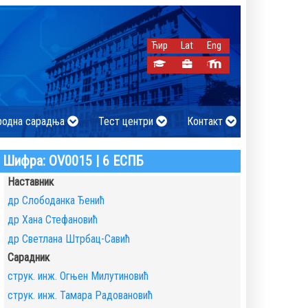
Ћир
Lat
Eng
родна сарадња
Тест центри
Контакт
Шифра: ОV0015 | 6 ЕСПБ
Наставник
др Слободанка Ђенић
др Хана Стефановић
др Светлана Штрбац-Савић
Сарадник
струк. инж. Огњен Милутиновић
струк. инж. Тамара Радовановић