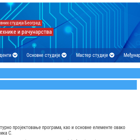
вних студија Београд
ехнике и рачунарства
денти
Основне студије
Мастер студије
Међуна
урно пројектовање програма, као и основне елементе овако
ика C.