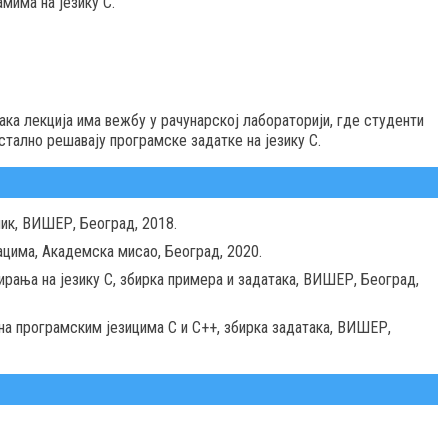
мима на језику C.
вака лекција има вежбу у рачунарској лабораторији, где студенти
стално решавају програмске задатке на језику C.
ник, ВИШЕР, Београд, 2018.
ацима, Академска мисао, Београд, 2020.
мирања на језику C, збирка примера и задатака, ВИШЕР, Београд,
 на програмским језицима C и C++, збирка задатака, ВИШЕР,