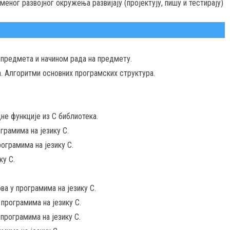
ног развојног окружења развијају (пројектују, пишу и тестирају)
предмета и начином рада на предмету.
. Алгоритми основних програмских структура.
не функције из C библиотека.
грамима на језику C.
ограмима на језику C.
ку C.
а у програмима на језику C.
 програмима на језику C.
 програмима на језику C.