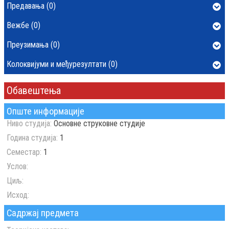
Предавања (0)
Вежбе (0)
Преузимања (0)
Колоквијуми и међурезултати (0)
Обавештења
Опште информације
Ниво студија:
Основне струковне студије
Година студија:
1
Семестар:
1
Услов:
Циљ:
Исход:
Садржај предмета