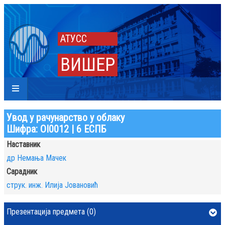
АТУСС
ВИШЕР
Увод у рачунарство у облаку
Шифра: ОI0012 | 6 ЕСПБ
Наставник
др Немања Мачек
Сарадник
струк. инж. Илија Јовановић
Презентација предмета (0)