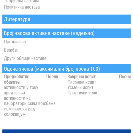
Теоријска настава:
Практична настава:
Литература
Број часова активне наставе (недељно)
Предавања:
Вежбе:
Други облици наставе:
Оцена знања (максималан број поена 100)
Предиспитне
Поени
Завршни испит
Поени
обавезе
Писмени испит
активности у току
Усмени испит
предавања
Практични испит
активности на
лабораторијским вежбама
семинарски рад
колоквијум