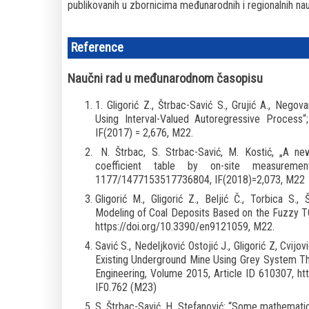
publikovanih u zbornicima međunarodnih i regionalnih na
Reference
Naučni rad u međunarodnom časopisu
1. Gligorić Z., Štrbac-Savić S., Grujić A., Nego
Using Interval-Valued Autoregressive Process“
IF(2017) = 2,676, M22.
N. Štrbac, S. Strbac-Savić, M. Kostić, „A n
coefficient table by on-site measureme
1177/1477153517736804, IF(2018)=2,073, M22
Gligorić M., Gligorić Z., Beljić Č., Torbica S., 
Modeling of Coal Deposits Based on the Fuzzy T
https://doi.org/10.3390/en9121059, M22.
Savić S., Nedeljković Ostojić J., Gligorić Z, Cvijo
Existing Underground Mine Using Grey System Th
Engineering, Volume 2015, Article ID 610307, ht
IF0.762 (M23)
S. Štrbac-Savić, H. Stefanović: “Some mathematical