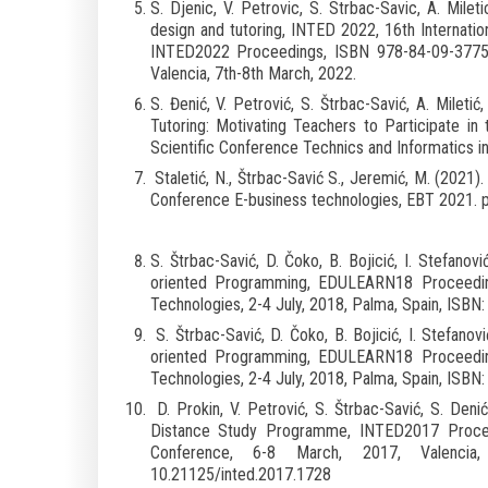
S. Djenic, V. Petrovic, S. Strbac-Savic, A. Mile
design and tutoring, INTED 2022, 16th Internati
INTED2022 Proceedings, ISBN 978-84-09-37758-
Valencia, 7th-8th March, 2022.
S. Đenić, V. Petrović, S. Štrbac-Savić, A. Mileti
Tutoring: Motivating Teachers to Participate in 
Scientific Conference Technics and Informatics 
Staletić, N., Štrbac-Savić S., Jeremić, M. (2021).
Conference E-business technologies, EBT 2021. 
S. Štrbac-Savić, D. Čoko, B. Bojicić, I. Stefanov
oriented Programming, EDULEARN18 Proceeding
Technologies, 2-4 July, 2018, Palma, Spain, ISB
S. Štrbac-Savić, D. Čoko, B. Bojicić, I. Stefanov
oriented Programming, EDULEARN18 Proceeding
Technologies, 2-4 July, 2018, Palma, Spain, ISB
D. Prokin, V. Petrović, S. Štrbac-Savić, S. Deni
Distance Study Programme, INTED2017 Proceed
Conference, 6-8 March, 2017, Valencia,
10.21125/inted.2017.1728