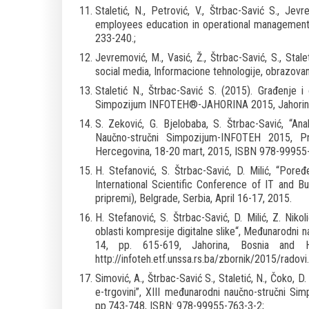
Staletić, N., Petrović, V., Štrbac-Savić S., J
employees education in operational management,
233-240.;
Jevremović, M., Vasić, Ž., Štrbac-Savić, S., Stal
social media, Informacione tehnologije, obrazova
Staletić N., Štrbac-Savić S. (2015). Građenje 
Simpozijum INFOTEH®-JAHORINA 2015, Jahorina, 
S. Zeković, G. Bjelobaba, S. Štrbac-Savić, “An
Naučno-stručni Simpozijum-INFOTEH 2015, Pr
Hercegovina, 18-20 mart, 2015, ISBN 978-99955-76
H. Stefanović, S. Štrbac-Savić, D. Milić, “Poređe
International Scientific Conference of IT and 
pripremi), Belgrade, Serbia, April 16-17, 2015.
H. Stefanović, S. Štrbac-Savić, D. Milić, Z. Nik
oblasti kompresije digitalne slike“, Međunarodni
14, pp. 615-619, Jahorina, Bosnia and 
http://infoteh.etf.unssa.rs.ba/zbornik/2015/radovi
Simović, A., Štrbac-Savić S., Staletić, N., Čoko,
e-trgovini”, XIII međunarodni naučno-stručni S
pp.743-748, ISBN: 978-99955-763-3-2;