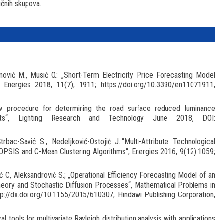
učnih skupova.
vanović M., Musić O.: „Short-Term Electricity Price Forecasting Model
; Energies 2018, 11(7), 1911; https://doi.org/10.3390/en11071911,
ew procedure for determining the road surface reduced luminance
nts“, Lighting Research and Technology June 2018, DOI:
Štrbac-Savić S., Nedeljković-Ostojić J.:“Multi-Attribute Technological
OPSIS and C-Mean Clustering Algorithms“; Energies 2016, 9(12):1059;
vić C, Aleksandrović S.; „Operational Efficiency Forecasting Model of an
eory and Stochastic Diffusion Processes“, Mathematical Problems in
tp://dx.doi.org/10.1155/2015/610307, Hindawi Publishing Corporation,
 tools for multivariate Rayleigh distribution analysis with applications