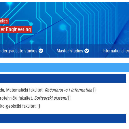
udies
er Engineering
ndergraduate studies
Master studies
International 
du, Matematički fakultet,
Računarstvo i informatika
[]
rotehnički fakultet,
Softverski sistemi
[]
ko-geološki fakultet,
[]