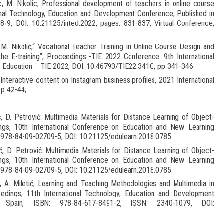
tic, M. Nikolic, Professional development of teachers in online course
onal Technology, Education and Development Conference, Published in
9, DOI: 10.21125/inted.2022, pages: 831-837, Virtual Conference,
ć, M. Nikolić,“ Vocational Teacher Training in Online Course Design and
the E-training”, Proceedings -TIE 2022 Conference: 9th International
in Education – TIE 2022, DOI: 10.46793/TIE22.341Q, pp 341-346
 Interactive content on Instagram business profiles, 2021 International
pp 42-44;
ić, D. Petrović: Multimedia Materials for Distance Learning of Object-
s, 10th International Conference on Education and New Learning
N: 978-84-09-02709-5, DOI: 10.21125/edulearn.2018.0785
ić, D. Petrović: Multimedia Materials for Distance Learning of Object-
s, 10th International Conference on Education and New Learning
N: 978-84-09-02709-5, DOI: 10.21125/edulearn.2018.0785
ć, A. Miletić, Learning and Teaching Methodologies and Multimedia in
ings, 11th International Technology, Education and Development
 Spain, ISBN: 978-84-617-8491-2, ISSN: 2340-1079, DOI: