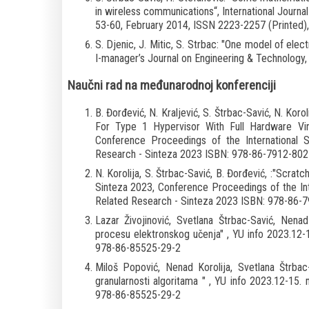
in wireless communications“, International Journa
53-60, February 2014, ISSN 2223-2257 (Printed
S. Djenic, J. Mitic, S. Strbac: "One model of elec
I-manager’s Journal on Engineering & Technology, 
Naučni rad na međunarodnoj konferenciji
B. Đorđević, N. Kraljević, S. Štrbac-Savić, N. K
For Type 1 Hypervisor With Full Hardware Vi
Conference Proceedings of the International 
Research - Sinteza 2023 ISBN: 978-86-7912-802
N. Korolija, S. Štrbac-Savić, B. Đorđević, :"Scra
Sinteza 2023, Conference Proceedings of the Int
Related Research - Sinteza 2023 ISBN: 978-86-
Lazar Živojinović, Svetlana
Štrbac-Savić, Nenad
procesu elektronskog učenja" , YU info 2023.12-
978-86-85525-29-2
Miloš Popović, Nenad Korolija, Svetlana Štrbac-
granularnosti algoritama " , YU info 2023.12-15.
978-86-85525-29-2