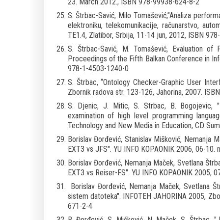
23. March 2012., ISBN 978-99938-624-8-2
S. Štrbac-Savić, Milo Tomašević,”Analiza performa
elektroniku, telekomunikacije, računarstvo, aut
TE1.4, Zlatibor, Srbija, 11-14 jun, 2012, ISBN 97
S. Štrbac-Savić, M. Tomašević, Evaluation o
Proceedings of the Fifth Balkan Conference in In
978-1-4503-1240-0
S. Štrbac, “Ontology Checker-Graphic User Int
Zbornik radova str. 123-126, Jahorina, 2007. IS
S. Djenic, J. Mitic, S. Strbac, B. Bogojevic,
examination of high level programming language
Technology and New Media in Education, CD Sum
Borislav Đorđević, Stanislav Mišković, Nemanja M
EXT3 vs JFS". YU INFO KOPAONIK 2006, 06-10. 
Borislav Đorđević, Nemanja Maček, Svetlana Štrba
EXT3 vs Reiser-FS". YU INFO KOPAONIK 2005, 0
Borislav Đorđević, Nemanja Maček, Svetlana Štr
sistem datoteka". INFOTEH JAHORINA 2005, Zborni
671-2-4
B. Đorđević, S. Mišković, N. Maček, S. Štrbac, "