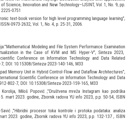
l of Science, Innovation and New Technology–IJSINT, Vol. 1, No. 9, pp.
), 2225-0751
tronic text-book version for high level programming language learning",
ISSN-0973-2632, Vol. 1, No. 4, p. 25-31, 2006.
orolija:"Mathematical Modeling and File System Performance Examination
rtualization in the Case of KVM and MS Hyper-V", Sinteza 2023,
Scientific Conference on Information Technology and Data Related
-7, DOI: 10.15308/Sinteza-2023-140-146, M33
tchpad Memory Unit in Hybrid Control-Flow and Dataflow Architectures",
ernational Scientific Conference on Information Technology and Data
7912-802-7, DOI: 10.15308/Sinteza-2023-159-165, M33
 Korolija, Miloš Popović ,"Društvena mreža Instagram kao podrška
15. mart 2023. godine, Zbornik radova YU info 2023, p.p. 50-54, ISBN
Savić ,"Hibridni procesor toka kontrole i protoka podataka: analiza
 mart 2023. godine, Zbornik radova YU info 2023, p.p. 132-137 , ISBN