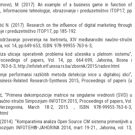
evremović, M. (2017). An example of a business game in function of
 Informacione tehnologije, obrazovanje i preduzetništvo ITOP17, pp
etić N. (2017). Research on the influence of digital marketing through
nje i preduzetništvo ITOP17, pp 185-192.
i održavanje poverenja na Inetrnetu, XIV međunarodni naučno-stručni
vol. 14, pp.649-653, ISBN: 978-99955-763-6-3;
aliza uticaja operativnih problema kod učesnika u platnom sistemu“,
oceedings of papers, Vol. 14, pp. 664-699, Jahorina, Bosna i
3-6-3, http://infoteh.etf.unssa.rs.ba/zbornik/2015/radovi.html
nje performansi različitih metoda detekcije ivice u digitalnoj slici“,
Business-Related Research-Synthesis 2015, Proceedings of papers (u
olić, “Primena dekompozicije matrice na singularne vrednosti (SVD) u
 naučno-stručni Simpozijum-INFOTEH 2015, Proceedings of papers, Vol.
Herzegovina, March 18-2, 2015. , ISBN 978-99955-763-6-3,
.html
 D. (2014). “Komparativna analiza Open Source CM sistema primenljivih u
impozijum INFOTEH®-JAHORINA 2014, mart 19-21., Jahorina, vol. 13,