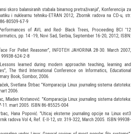
nsi skoro balansiranih stabala binarnog pretraživanja”, Konferencija za
omatiku i nuklearnu tehniku-ETRAN 2012, Zbornik radova na CD-u, str.
8-86-80509-67-9
f Performances of AVL and Red- Black Trees, Proceeding BCI '12
formatics, pp. 14 -19, Novi Sad, Serbia, September 16-20, 2012, ISBN:
erface For Pellet Reasoner”, INFOTEH JAHORINA 28-30. March 2007,
BN 99938-624-2-8
 "Lessons learned during modern approachin teaching, learning and
s", The third International Conference on Informatics, Educational
mary Book, Sombor, 2006.
aček, Svetlana Štrbac "Komparacija Linux journaling sistema datoteka:
mart 2006.
c, Mladen Krstanović. "Komparacija Linux journaling sistema datoteka:
7-11. mart 2005. ISBN 86-85525-004
bac, Hana Popović. "Uticaj eksterne journaling opcije na Linux ext3
k radova Vol 4, Ref. E-II-12, str. 319-322, March 2005. ISBN 99938-
Journaling under Linux: General review of most popular file systems".