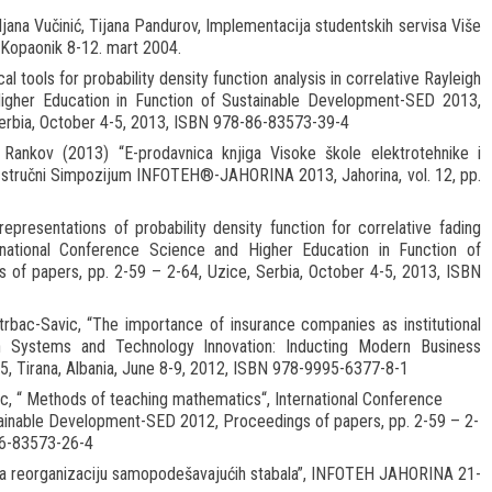
iljana Vučinić, Tijana Pandurov, Implementacija studentskih servisa Više
 Kopaonik 8-12. mart 2004.
 tools for probability density function analysis in correlative Rayleigh
Higher Education in Function of Sustainable Development-SED 2013,
Serbia, October 4-5, 2013, ISBN 978-86-83573-39-4
ša Rankov (2013) “E-prodavnica knjiga Visoke škole elektrotehnike i
o-stručni Simpozijum INFOTEH®-JAHORINA 2013, Jahorina, vol. 12, pp.
representations of probability density function for correlative fading
ernational Conference Science and Higher Education in Function of
of papers, pp. 2-59 – 2-64, Uzice, Serbia, October 4-5, 2013, ISBN
 Strbac-Savic, “The importance of insurance companies as institutional
ion Systems and Technology Innovation: Inducting Modern Business
5, Tirana, Albania, June 8-9, 2012, ISBN 978-9995-6377-8-1
evic, “ Methods of teaching mathematics“, International Conference
tainable Development-SED 2012, Proceedings of papers, pp. 2-59 – 2-
-86-83573-26-4
a za reorganizaciju samopodešavajućih stabala”, INFOTEH JAHORINA 21-