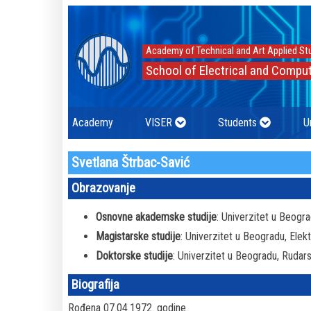
Academy of Technical and Art Applied St
School of Electrical and Comput
Academy
VISER
Students
U
Svetlana Štrbac-Savić
Obrazovanje
Osnovne akademske studije
: Univerzitet u Beogra
Magistarske studije
: Univerzitet u Beogradu, Elekt
Doktorske studije
: Univerzitet u Beogradu, Rudars
Biografija
Rođena 07.04.1972. godine.