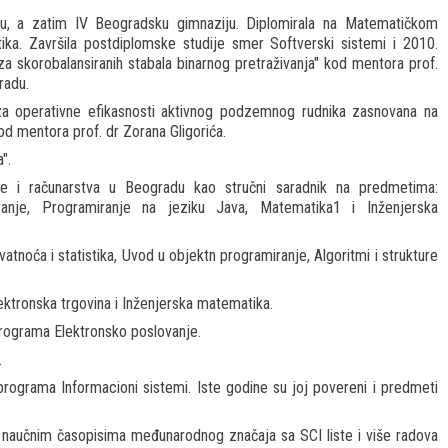
adu, a zatim IV Beogradsku gimnaziju. Diplomirala na Matematičkom
ika. Završila postdiplomske studije smer Softverski sistemi i 2010.
a skorobalansiranih stabala binarnog pretraživanja" kod mentora prof.
radu.
za operativne efikasnosti aktivnog podzemnog rudnika zasnovana na
od mentora prof. dr Zorana Gligorića.
".
ke i računarstva u Beogradu kao stručni saradnik na predmetima:
ranje, Programiranje na jeziku Java, Matematika1 i Inženjerska
noća i statistika, Uvod u objektn programiranje, Algoritmi i strukture
ktronska trgovina i Inženjerska matematika.
rograma Elektronsko poslovanje.
.
rograma Informacioni sistemi. Iste godine su joj povereni i predmeti
 u naučnim časopisima međunarodnog značaja sa SCI liste i više radova