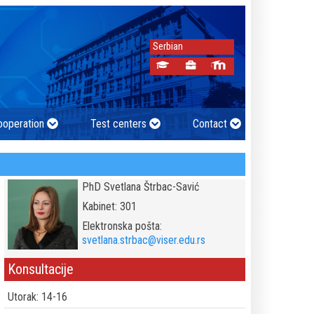
Serbian
cooperation
Test centers
Contact
PhD Svetlana Štrbac-Savić
Kabinet: 301
Elektronska pošta:
svetlana.strbac@viser.edu.rs
Konsultacije
Utorak: 14-16