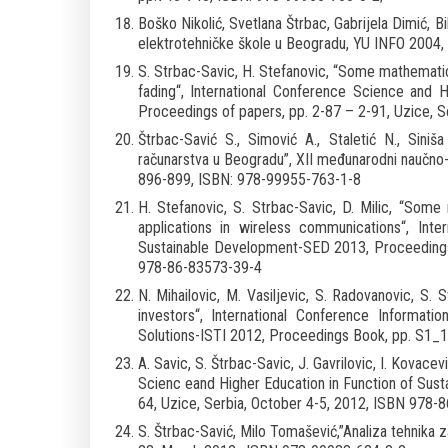
Boško Nikolić, Svetlana Štrbac, Gabrijela Dimić, B
elektrotehničke škole u Beogradu, YU INFO 2004,
S. Strbac-Savic, H. Stefanovic, “Some mathematical
fading“, International Conference Science and 
Proceedings of papers, pp. 2-87 – 2-91, Uzice, 
Štrbac-Savić S., Simović A., Staletić N., Sini
računarstva u Beogradu”, XII međunarodni naučn
896-899, ISBN: 978-99955-763-1-8
H. Stefanovic, S. Strbac-Savic, D. Milic, “Some 
applications in wireless communications“, Int
Sustainable Development-SED 2013, Proceedings 
978-86-83573-39-4
N. Mihailovic, M. Vasiljevic, S. Radovanovic, S.
investors“, International Conference Informat
Solutions-ISTI 2012, Proceedings Book, pp. S1_1
A. Savic, S. Štrbac-Savic, J. Gavrilovic, I. Kovac
Scienc eand Higher Education in Function of Sus
64, Uzice, Serbia, October 4-5, 2012, ISBN 978
S. Štrbac-Savić, Milo Tomašević,”Analiza tehnik