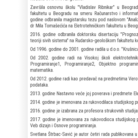
Završila osnovnu školu "Vladislav Ribnikar" u Beogr
fakultetu u Beogradu na smeru Računarstvo i informat
godine odbranila magistarsku tezu pod naslovom "Analiz
dr Mila Tomašećića na Eletrotehničkom fakultetu u Beog
2016. godine odbranila doktorsku disertaciju "Progno
teoriji sivih sistema" na Rudarsko-geološkom fakultetu k
Od 1996. godine do 2001. godine radila u d.o.o. "Krušnica
Od 2002. godine radi na Visokoj školi elektrotehni
Programiranje1, Programiranje2, Objektno programi
matematika.
Od 2012. godine radi kao predavač na predmetima Verovat
podataka.
2013. godine Nastavno veće joj poverava i predmete Ele
2014. godine je imenovana za rukovodilaca studijskog p
2016. godine je izabrana za profesora strukovnih studija
2017. godine je imenovana za rukovodioca studijskog p
Veb dizajn i Osnove programiranja.
Svetlana Štrbac-Savić je autor četiri rada publikovana