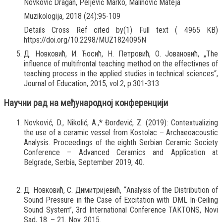
Novković Dragan, Peljević Marko, Malinović Mateja
Muzikologija, 2018 (24):95-109
Details Cross Ref cited by(1) Full text ( 4965 KB)
https://doi.org/10.2298/MUZ1824095N
Д. Новковић, И. Ћосић, Н. Петровић, О. Јовановић, „The
influence of multifrontal teaching method on the effectivnes of
teaching process in the applied studies in technical sciences“,
Journal of Education, 2015, vol.2, p.301-313
Научни рад на међународној конференцији
Novković, D., Nikolić, A.,* Đorđević, Z. (2019): Contextualizing
the use of a ceramic vessel from Kostolac – Archaeoacoustic
Analysis. Proceedings of the eighth Serbian Ceramic Society
Conference – Advanced Ceramics and Application at
Belgrade, Serbia, September 2019, 40.
Д. Новковић, С. Димитријевић, “Analysis of the Distribution of
Sound Pressure in the Case of Excitation with DML In-Ceiling
Sound System”, 3rd International Conference TAKTONS, Novi
Sad, 18. – 21. Nov. 2015.