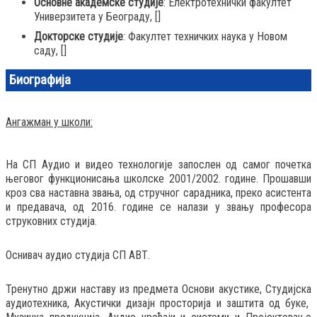
Основне академске студије
: Електротехнички факултет
Универзитета у Београду,
[]
Докторске студије
: Факултет техничких наука у Новом
саду,
[]
Биографија
Aнгажман у школи:
На СП Аудио и видео технологије запослен од самог почетка
његовог функционисања школске 2001/2002. године. Прошавши
кроз сва наставна звања, од стручног сарадника, преко асистента
и предавача, од 2016. године се налази у звању професора
струковних студија.
Оснивач аудио студија СП АВТ.
Тренутно држи наставу из предмета Основи акустике, Студијска
аудиотехника, Акустички дизајн просторија и заштита од буке,