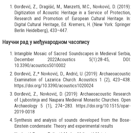
Đorđević, Z., Dragišić, M., Manzetti, M.C., Novković, D. (2019):
Digitization of Acoustic Heritage in a Service of Protection,
Research and Promotion of European Cultural Heritage. In:
Digital Cultural Heritage, Ed. Kremers, H. (New York: Springer
Berlin Heidelberg), 433–447.
Научни рад у међународном часопису
Intangible Mosaic of Sacred Soundscapes in Medieval Serbia,
December 2022Acoustics 5(1):28-45, DOI:
10.3390/acoustics5010002
Đorđević, Z.,* Novković, D., Andrić, U. (2019): Archaeoacoustic
Examination of Lazarica Church. Acoustics 1 (2), 423–438.
https://doi.org/10.3390/acoustics1020024
Đorđević, Z., Novković, D. (2019): Archaeoacoustic Research
of Ljubostinja and Naupara Medieval Monastic Churches. Open
Archaeology 5 (1), 274–283. https://doi.org/10.1515/opar-
2019-0018
Synthesis and analysis of sounds developed from the Bose-
Einstein condensate: Theory and experimental results