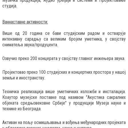
Музичка продукција, Аудио уређаји и системи и Пројектовање
студија.
Ваннаставне активности:
Више од 20 година се бави студијским радом и остварује
интензивну сарадњу са великим бројем уметника, у својству
сниматеља звука/продуцента.
Озвучио преко 200 концерата у својству главног инжењера звука.
Пројектовао преко 100 студијских и концертних простора у нашој
земљи и иностранству.
Техничка реализација више уметничких изложби и инсталација.
Коаутор музејске поставке под називом "Акустика сакралних
објеката средњовековне Србије" у продукцији Музеја науке и
технике из Београда.
Активан на пољу осмишљавања и вођења међународних пројеката