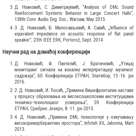
Д. Новковић, С. Димитријевић, “Analysis of DML Sound
Reinforcement Systems Behavior in Large Concert Halls“,
138th Conv. Audio Eng. Soc., Warsaw, May 2015.
3. Д. Новковић, Б. Милосављевић, А. Савић, „Influence of
equivalent impedance on acoustic response of flat panel
speaker“, 23th IEEE ERK, Portorož, Sept. 2014
Научни рад на домаћој конференцији
Д. Новковић, Ф. Пантелић, Ј. Братичевић, „Утицај
мониторинг сигнала на вокалну интерпретацију музичког
садржаја“, 60. Kонференција ЕТРАН, Златибор, 13.-16. јун
2016.
2. Д. Новковић, И. Ћосић, „Примена Вишефронталне наставе
у процесу образовања на високсошколским институцијама
техничко-технолошког усмерења“, 59. Kонференција
ЕТРАН, Сребрно Језеро, 8.-11. јун 2015.
4. Д. Новковић, „Примена DML технологије у озвучавању
високореверберантних простора“, Infoteh XII, Jahorina, Mart
2013.