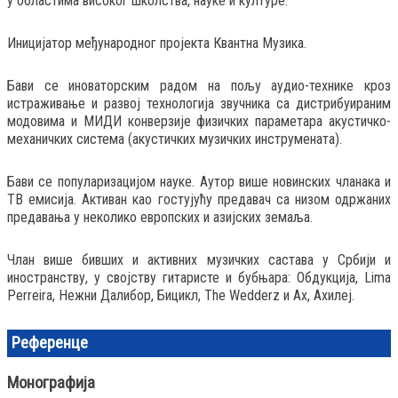
у областима високог школства, науке и културе.
Иницијатор међународног пројекта Квантна Музика.
Бави се иноваторским радом на пољу аудио-технике кроз
истраживање и развој технологија звучника са дистрибуираним
модовима и МИДИ конверзије физичких параметара акустичко-
механичких система (акустичких музичких инструмената).
Бави се популаризацијом науке. Аутор више новинских чланака и
ТВ емисија. Активан као гостујућу предавач са низом одржаних
предавања у неколико европских и азијских земаља.
Члан више бивших и активних музичких састава у Србији и
иностранству, у својству гитаристе и бубњара: Обдукција, Lima
Perreira, Нежни Далибор, Бицикл, The Wedderz и Ах, Ахилеј.
Референце
Монографија