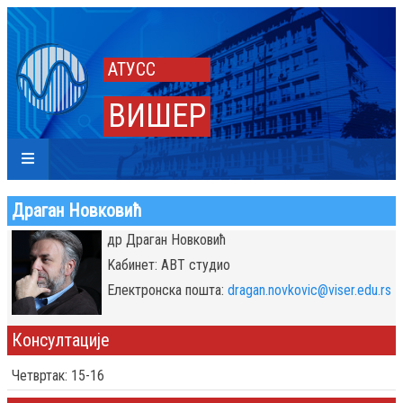
АТУСС
ВИШЕР
Драган Новковић
др Драган Новковић
Kабинет: АВТ студио
Eлектронска пошта:
dragan.novkovic@viser.edu.rs
Консултације
Четвртак: 15-16