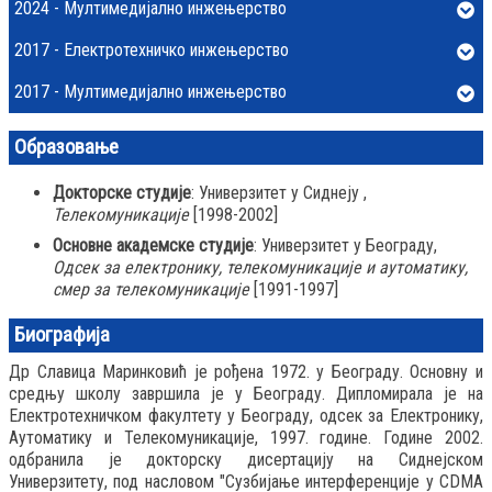
2024 - Мултимедијално инжењерство
2017 - Електротехничко инжењерство
2017 - Мултимедијално инжењерство
Образовање
Докторске студије
: Универзитет у Сиднеју ,
Телекомуникације
[1998-2002]
Основне академске студије
: Универзитет у Београду,
Одсек за електронику, телекомуникације и аутоматику,
смер за телекомуникације
[1991-1997]
Биографија
Др Славица Маринковић је рођена 1972. у Београду. Основну и
средњу школу завршила је у Београду. Дипломирала је на
Електротехничком факултету у Београду, одсек за Електронику,
Аутоматику и Телекомуникације, 1997. године. Године 2002.
одбранила је докторску дисертацију на Сиднејском
Универзитету, под насловом "Сузбијање интерференције у CDMA