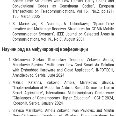
Space Time Structures with Low Density Parity Check and
Convolutional Codes as Constituent Codes”, European
Transactions on Telecommunications, Vol 16., No.2, pp.121-
135, March 2005.
S. Marinkovic, B. Vucetic, A. Ushirokawa, “Space-Time
Iterative and Multistage Receiver Structures for CDMA Mobile
Communication Systems”, IEEE Journal on Selected Areas in
Communications, Vol 19., No 8., August 2001.
Научни рад на међународној конференцији
Stefanovic Stefan, Stamenkov Teodora, Zekovic Amela,
Marinkovic Slavica, "Multi-Layer Low-Cost Smart Air Solution
with Embedded Hardware and Cloud Application", INFOTECH,
Arandjelovac, Serbia, June 2024
Malisic Katarina, Zekovic Amela, Marinkovic Slavica,
“Implementation of Model for Arduino Based Device for Use in
Smart Agriculture”, International Multidisciplinary Conference
"Challenges of Contemporary Higher Education" - CCHE 2024,
Kopaonik, Serbia, January 2024
Slavica Marinkovic, Amela Zekovic, Ivan Pavlovic, and Milutin
Nesic,“Enhancing Teaching of Wireless Communications by