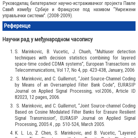
Руководилац билатералног научно-истраживачког пројекта Павле
Савић између Србије и Француске под називом “Умрежени
управљачки системи”. (2008-2009).
Референце
Научни рад у међународном часопису
S. Marinkovic, B. Vucetic, J. Chueh, “Multiuser detection
techniques with decision statistics combining for layered
space-time coded CDMA systems”, European Transactions on
Telecommunications, Vol 17, No 4, pp. 423-438, January, 2006
S. Marinkovic, and C. Guillemot, “Joint Source-Channel Coding
by Means of an Oversampled Filter Bank Code”, EURASIP
Journal on Applied Signal Processing, vol.2006., Article ID
82023, 12 pages, 2006.
S. Marinkovic, and C. Guillemot, “Joint Source-channel Coding
Based on Cosine Modulated Filter Banks for Erasure Resilient
Signal Transmission”, EURASIP Journal on Applied Signal
Processing, 2005:4 , pp. 510-524, March 2005.
K. L. Lo, Z. Chen, S. Marinkovic, and B. Vucetic, “Layered