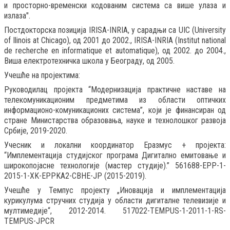
и просторно-временски кодованим система са више улаза и
излаза".
Постдокторска позиција IRISA-INRIA, у сарадњи са UIC (University
of Ilinois at Chicago), од 2001 до 2002., IRISA-INRIA (Institut national
de recherche en informatique et automatique), од 2002. до 2004.,
Вишa електротехничка школа у Београду, од 2005.
Учешће на пројектима:
Руководилац пројекта “Модернизација практичне наставе на
телекомуникационим предметима из области оптичких
информационо-комуникационих система”, који је финансиран од
стране Министарства образовања, науке и технолошког развоја
Србије, 2019-2020.
Учесник и локални координатор Еразмус + пројекта:
“Имплементација студијског програма Дигитално емитовање и
широкопојасне технологије (мастер студије).” 561688-EPP-1-
2015-1-XK-EPPKA2-CBHE-JP (2015-2019).
Учешће у Темпус пројекту „Иновација и имплементација
курикулума стручних студија у области дигиталне телевизије и
мултимедије“, 2012-2014. 517022-TEMPUS-1-2011-1-RS-
TEMPUS-JPCR