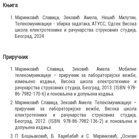
Књига
Маринковић Славица, Зековић Амела, Нешић Милутин,
Телекомуникације - збирка задатака, АТУСС, Одсек Висока
школа електротехнике и рачунарства струковних студиjа,
Београд, 2024.
Приручник
Маринковић Славица, Зековић Амела: Мобилне
телекомуникациjе – приручник за лабораториjске вежбе,
измењено издање, Висока школа електротехнике и
рачунарства струковних студиjа, Београд, 2013. (ISBN: 978-
86-7982-170-6) и поновљена и допуњена издања.
Маринковић Славица, Зековић Амела: Телекомуникациjе –
приручник за лабораториjске вежбе, Висока школа
електротехнике и рачунарства струковних студиjа,
Београд, 2012. (ISBN: 978-86-7982-136-2) и поновљена и
допуњена издања.
П. Бошњаковић, Б. Хаџибабић и С. Маринковић, „Основи