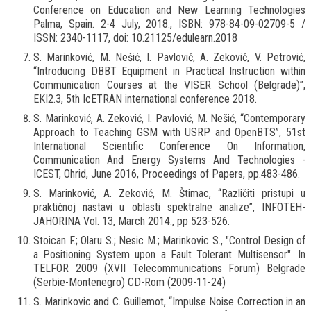
Conference on Education and New Learning Technologies
Palma, Spain. 2-4 July, 2018., ISBN: 978-84-09-02709-5 /
ISSN: 2340-1117, doi: 10.21125/edulearn.2018
S. Marinković, M. Nešić, I. Pavlović, A. Zeković, V. Petrović,
“Introducing DBBT Equipment in Practical Instruction within
Communication Courses at the VISER School (Belgrade)”,
EKI2.3, 5th IcETRAN international conference 2018.
S. Marinković, A. Zeković, I. Pavlović, M. Nešić, “Contemporary
Approach to Teaching GSM with USRP and OpenBTS”, 51st
International Scientific Conference On Information,
Communication And Energy Systems And Technologies -
ICEST, Ohrid, June 2016, Proceedings of Papers, pp.483-486.
S. Marinković, A. Zeković, M. Štimac, “Različiti pristupi u
praktičnoj nastavi u oblasti spektralne analize”, INFOTEH-
JAHORINA Vol. 13, March 2014., pp 523-526.
Stoican F.; Olaru S.; Nesic M.; Marinkovic S., "Control Design of
a Positioning System upon a Fault Tolerant Multisensor". In
TELFOR 2009 (XVII Telecommunications Forum) Belgrade
(Serbie-Montenegro) CD-Rom (2009-11-24)
S. Marinkovic and C. Guillemot, “Impulse Noise Correction in an