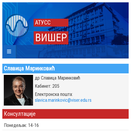
АТУСС
ВИШЕР
Славица Маринковић
др Славица Маринковић
Kабинет: 205
Eлектронска пошта:
slavica.marinkovic@viser.edu.rs
Консултације
Понедељак: 14-16