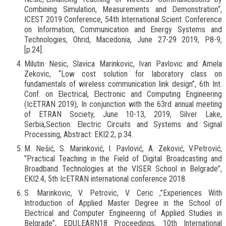
Combining Simulation, Measurements and Demonstration“,
ICEST 2019 Conference, 54th International Scient. Conference
on Information, Communication and Energy Systems and
Technologies, Ohrid, Macedonia, June 27-29 2019, P8-9,
[p.24].
Milutin Nesic, Slavica Marinkovic, Ivan Pavlovic and Amela
Zekovic, “Low cost solution for laboratory class on
fundamentals of wireless communication link design”, 6th Int.
Conf. on Electrical, Electronic and Computing Engineering
(IcETRAN 2019), In conjunction with the 63rd annual meeting
of ETRAN Society, June 10-13, 2019, Silver Lake,
Serbia,Section: Electric Circuits and Systems and Signal
Processing, Abstract: EKI2.2, p.34.
M. Nešić, S. Marinković, I. Pavlović, A. Zeković, V.Petrović,
“Practical Teaching in the Field of Digital Broadcasting and
Broadband Technologies at the VISER School in Belgrade”,
EKI2.4, 5th IcETRAN international conference 2018.
S. Marinkovic, V. Petrovic, V. Ceric ,”Experiences With
Introduction of Applied Master Degree in the School of
Electrical and Computer Engineering of Applied Studies in
Belgrade”, EDULEARN18 Proceedings, 10th International