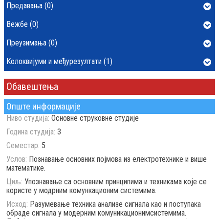
Предавања (0)
Вежбе (0)
Преузимања (0)
Колоквијуми и међурезултати (1)
Обавештења
Опште информације
Ниво студија:
Основне струковне студије
Година студија:
3
Семестар:
5
Услов:
Познавање основних појмова из електротехнике и више
математике.
Циљ:
Упознавање са основним принципима и техникама које се
користе у модрним комункационим системима.
Исход:
Разумевање техника анализе сигнала као и поступака
обраде сигнала у модерним комуникационимсистемима.