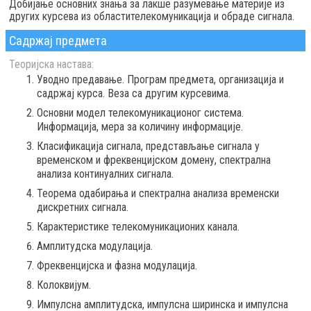
Добијање основних знања за лакше разумевање материје из
других курсева из областителекомуникација и обраде сигнала.
Садржај предмета
Теоријска настава:
Уводно предавање. Програм предмета, организација и
садржај курса. Веза са другим курсевима.
Основни модел телекомуникационог система.
Информација, мера за количину информације.
Класификација сигнала, представљање сигнала у
временском и фреквенцијском домену, спектрална
анализа континуалних сигнала.
Теорема одабирања и спектрална анализа временски
дискретних сигнала.
Карактеристике телекомуникационих канала.
Амплитудска модулација.
Фреквенцијска и фазна модулација.
Колоквијум.
Импулсна амплитудска, импулсна ширинска и импулсна