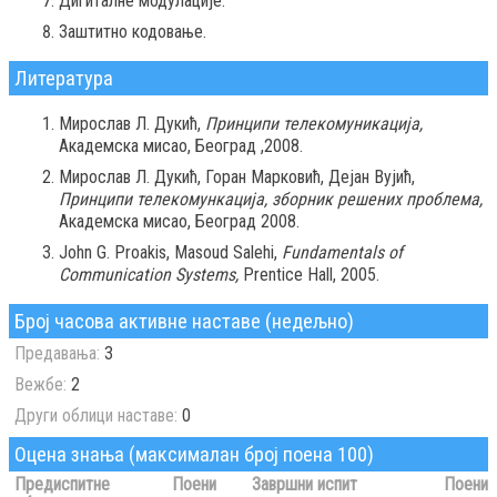
Дигиталне модулације.
Заштитно кодовање.
Литература
Мирослав Л. Дукић,
Принципи телекомуникација,
Академска мисао, Београд ,2008.
Мирослав Л. Дукић, Горан Марковић, Дејан Вујић,
Принципи телекомункација, зборник решених проблема,
Академска мисао, Београд 2008.
John G. Proakis, Masoud Salehi,
Fundamentals of
Communication Systems,
Prentice Hall, 2005.
Број часова активне наставе (недељно)
Предавања:
3
Вежбе:
2
Други облици наставе:
0
Оцена знања (максималан број поена 100)
Предиспитне
Поени
Завршни испит
Поени