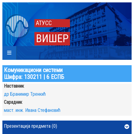
АТУСС
ВИШЕР
Комуникациони системи
Шифра: 130211 | 6 ЕСПБ
Наставник
др Бранимир Тренкић
Сарадник
маст. инж. Ивана Стефановић
Презентација предмета (0)