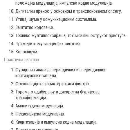
положајна модулација, импулсна кодна модулација.
Дигитални пренос у основном и транспонованом опсегу.
Утицај шума у комуникационим системима.
Заштитно кодовање.
Технике мултиплексирања, технике вишеструког приступа.
Примери комуникационих система.
Колоквијум.
Практична настава:
Фуријеова анализа периодичних и апериодичних
континуалних сигнала.
Фреквенцијска карактеристика филтра.
Торема о одабирању и дискретна Фуријеова
трансформација.
Амплитудска модулација.
Феквенцијска модулација.
Квантизација и импулсна кодна модулација.