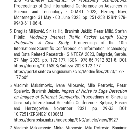
and Parameter Estimation of Probability Distributions
,
Proceedings of 2nd International Conference on Advances in
Science and Technology - COAST 2023, Herceg Novi,
Montenegro, 31 May - 03 June 2023, pp. 251-258. ISBN: 978-
9940-611-06-4.
Dragiša Miljković, Siniša Ilić,
Branimir Jakšić
, Petar Milić, Stefan
Pitulić,
Modeling Internet Traffic Packet Length Using
Probdistid: A Case Study
, Proceedings of the 10th
International Scientific Conference on Information Technology
and Data Related Research - SINTEZA 2023, Belgrade, Serbia,
27 May 2023, pp. 172-177. ISBN: 978-86-7912-821-8. DOI:
https://doi.org/10.15308/Sinteza-2023-172-177
https://portal.sinteza.singidunum.ac.rs/Media/files/2023/172-
177.pdf
Vladimir Maksimovic, Ivana Milosevic, Mile Petrovic, Petar
Spalevic,
Branimir Jaksic
,
Impact of Noise to Edge Detection
on Images of Different Complexity
, Proceedings of Sinergija
University International Scientific Conference, Bjeljina, Bosnia
and Herzegovina, November 2021, pp. 29-33. DOI:
10.7251/ZRSNG2101006M
https://doisrpska.nub.rs/index.php/SNG/article/view/8927
Vladimir Maksimovic, Mirko Milosevic, Mile Petrovic,
Branimir