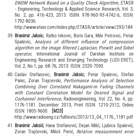
DWDM Network Based on a Quality Check Algorithm
, ETASR
- Engineering, Technology & Applied Science Research, Vol. 3,
No. 2, pp. 416-423, 2013. ISBN: 978-960-93-4742-6, ISSN:
1792-8036.
http://www.etasr.com/index.php/ETASR/article/view/293/184
Branimir Jaksic
, Ratko Ivkovic, Boris Gara, Mile Petrovic, Petar
Spalevic,
Analysis of different influence of compression
algorithm on the image filtered Laplacian, Prewitt and Sobel
operator
, International Journal of Darshan Institute on
Engineering Research and Emerging Technology (IJDI-ERET),
Vol. 2, No.1, pp. 68-76, 2013. ISSN: 2320-7590.
Caslav Stefanovic,
Branimir Jaksic
, Petar Spalevic, Stefan
Panic, Zoran Trajcevski,
Performance Analysis of Selection
Combining Over Correlated Nakagami-m Fading Channels
with Constant Correlation Model for Desired Signal and
Cochannel Interference
, Radioengineering, Vol. 22, No. 4, pp.
1176-1181. December 2013, Print ISSN: 1210-2512, Online
ISSN: 1805-9600.
[M23]
http://www.radioeng.cz/fulltexts/2013/13_04_1176_1181.pdf
Branimir Jaksić
, Hana Stefanović, Dejan Milić, Ljubica Spalević,
Zoran Trajčevski, Miloš Perić,
Relative measurement error