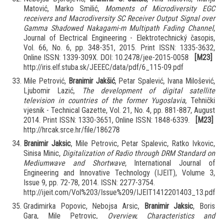
Matović, Marko Smilić,
Moments of Microdiversity EGC
receivers and Macrodiversity SC Receiver Output Signal over
Gamma Shadowed Nakagami-m Multipath Fading Channel
,
Journal of Electrical Engineering - Elektrotechnický časopis,
Vol. 66, No. 6, pp. 348-351, 2015. Print ISSN: 1335-3632,
Online ISSN: 1339-309X. DOI: 10.2478/jee-2015-0058
[M23]
http://iris.elf.stuba.sk/JEEEC/data/pdf/6_115-09.pdf
Mile Petrović,
Branimir Jakšić
, Petar Spalević, Ivana Milošević,
Ljubomir Lazić,
The development of digital satellite
television in countries of the former Yugoslavia
, Tehnički
vjesnik - Technical Gazette, Vol. 21, No. 4, pp. 881-887, August
2014. Print ISSN: 1330-3651, Online ISSN: 1848-6339.
[M23]
http://hrcak.srce.hr/file/186278
Branimir Jaksic
, Mile Petrovic, Petar Spalevic, Ratko Ivkovic,
Sinisa Minic,
Digitalization of Radio through DRM Standard on
Mediumwave and Shortwave
, International Journal of
Engineering and Innovative Technology (IJEIT), Volume 3,
Issue 9, pp. 72-78, 2014. ISSN: 2277-3754.
http://ijeit.com/Vol%203/Issue%209/IJEIT1412201403_13.pdf
Gradimirka Popovic, Nebojsa Arsic,
Branimir Jaksic
, Boris
Gara, Mile Petrovic,
Overview, Characteristics and