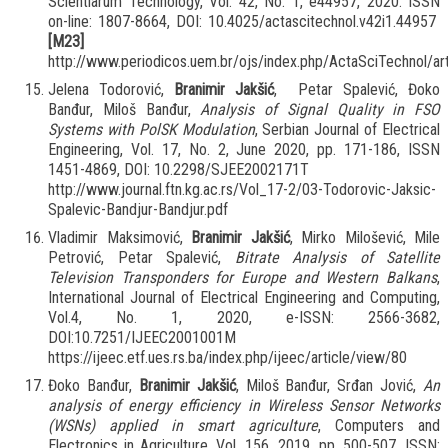
Scientiarum Technology, Vol. 42, No. 1, e44957, 2020. ISSN
on-line: 1807-8664, DOI: 10.4025/actascitechnol.v42i1.44957
[M23]
http://www.periodicos.uem.br/ojs/index.php/ActaSciTechnol/
Jelena Todorović,
Branimir Jakšić
, Petar Spalević, Đoko
Banđur, Miloš Banđur,
Analysis of Signal Quality in FSO
Systems with PolSK Modulation
, Serbian Journal of Electrical
Engineering, Vol. 17, No. 2, June 2020, pp. 171-186, ISSN
1451-4869, DOI: 10.2298/SJEE2002171T
http://www.journal.ftn.kg.ac.rs/Vol_17-2/03-Todorovic-Jaksic-
Spalevic-Bandjur-Bandjur.pdf
Vladimir Maksimović,
Branimir Jakšić
, Mirko Milošević, Mile
Petrović, Petar Spalević,
Bitrate Analysis of Satellite
Television Transponders for Europe and Western Balkans
,
International Journal of Electrical Engineering and Computing,
Vol.4, No. 1, 2020, e-ISSN: 2566-3682,
DOI:10.7251/IJEEC2001001M
https://ijeec.etf.ues.rs.ba/index.php/ijeec/article/view/80
Đoko Banđur,
Branimir Jakšić
, Miloš Banđur, Srđan Jović,
An
analysis of energy efficiency in Wireless Sensor Networks
(WSNs) applied in smart agriculture
, Computers and
Electronics in Agriculture, Vol. 156, 2019, pp. 500-507, ISSN: