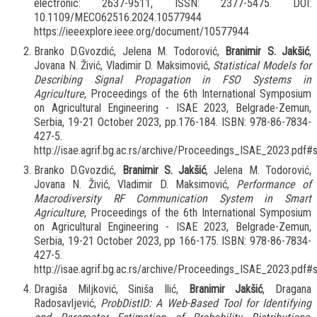
electronic: 2637-9511, ISSN: 2377-5475. DOI:
10.1109/MECO62516.2024.10577944
https://ieeexplore.ieee.org/document/10577944
Branko D.Gvozdić, Jelena M. Todorović,
Branimir S. Jakšić
,
Jovana N. Živić, Vladimir D. Maksimović,
Statistical Models for
Describing Signal Propagation in FSO Systems in
Agriculture
, Proceedings of the 6th International Symposium
on Agricultural Engineering - ISAE 2023, Belgrade-Zemun,
Serbia, 19-21 October 2023, pp.176-184. ISBN: 978-86-7834-
427-5.
http://isae.agrif.bg.ac.rs/archive/Proceedings_ISAE_2023.pdf#
Branko D.Gvozdić,
Branimir S. Jakšić
, Jelena M. Todorović,
Jovana N. Živić, Vladimir D. Maksimović,
Performance of
Macrodiversity RF Communication System in Smart
Agriculture
, Proceedings of the 6th International Symposium
on Agricultural Engineering - ISAE 2023, Belgrade-Zemun,
Serbia, 19-21 October 2023, pp 166-175. ISBN: 978-86-7834-
427-5.
http://isae.agrif.bg.ac.rs/archive/Proceedings_ISAE_2023.pdf#
Dragiša Miljković, Siniša Ilić,
Branimir Jakšić
, Dragana
Radosavljević,
ProbDistID: A Web-Based Tool for Identifying