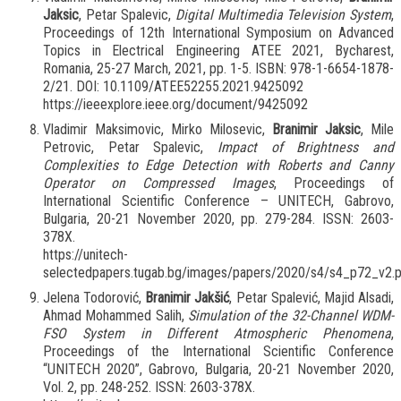
Jaksic
, Petar Spalevic,
Digital Multimedia Television System
,
Proceedings of 12th International Symposium on Advanced
Topics in Electrical Engineering ATEE 2021, Bycharest,
Romania, 25-27 March, 2021, pp. 1-5. ISBN: 978-1-6654-1878-
2/21. DOI: 10.1109/ATEE52255.2021.9425092
https://ieeexplore.ieee.org/document/9425092
Vladimir Maksimovic, Mirko Milosevic,
Branimir Jaksic
, Mile
Petrovic, Petar Spalevic,
Impact of Brightness and
Complexities to Edge Detection with Roberts and Canny
Operator on Compressed Images
, Proceedings of
International Scientific Conference – UNITECH, Gabrovo,
Bulgaria, 20-21 November 2020, pp. 279-284. ISSN: 2603-
378X.
https://unitech-
selectedpapers.tugab.bg/images/papers/2020/s4/s4_p72_v2.p
Jelena Todorović,
Branimir Jakšić
, Petar Spalević, Majid Alsadi,
Ahmad Mohammed Salih,
Simulation of the 32-Channel WDM-
FSO System in Different Atmospheric Phenomena
,
Proceedings of the International Scientific Conference
“UNITECH 2020”, Gabrovo, Bulgaria, 20-21 November 2020,
Vol. 2, pp. 248-252. ISSN: 2603-378X.