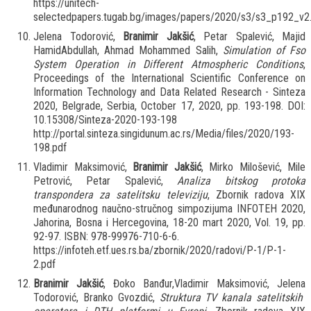
https://unitech-
selectedpapers.tugab.bg/images/papers/2020/s3/s3_p192_v2
Jelena Todorović,
Branimir Jakšić
, Petar Spalević, Majid
HamidAbdullah, Ahmad Mohammed Salih,
Simulation of Fso
System Operation in Different Atmospheric Conditions
,
Proceedings of the International Scientific Conference on
Information Technology and Data Related Research - Sinteza
2020, Belgrade, Serbia, October 17, 2020, pp. 193-198. DOI:
10.15308/Sinteza-2020-193-198
http://portal.sinteza.singidunum.ac.rs/Media/files/2020/193-
198.pdf
Vladimir Maksimović,
Branimir Jakšić
, Mirko Milošević, Mile
Petrović, Petar Spalević,
Analiza bitskog protoka
transpondera za satelitsku televiziju
, Zbornik radova XIX
međunarodnog naučno-stručnog simpozijuma INFOTEH 2020,
Jahorina, Bosna i Hercegovina, 18-20 mart 2020, Vol. 19, pp.
92-97. ISBN: 978-99976-710-6-6.
https://infoteh.etf.ues.rs.ba/zbornik/2020/radovi/P-1/P-1-
2.pdf
Branimir Jakšić
, Đoko Banđur,Vladimir Maksimović, Jelena
Todorović, Branko Gvozdić,
Struktura TV kanala satelitskih