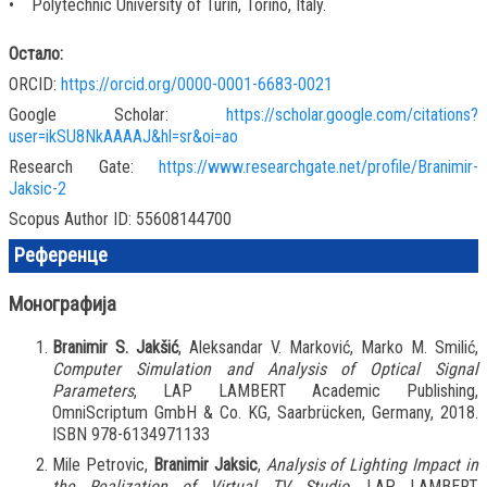
• Polytechnic University of Turin, Torino, Italy.
Остало:
ORCID:
https://orcid.org/0000-0001-6683-0021
Google Scholar:
https://scholar.google.com/citations?
user=ikSU8NkAAAAJ&hl=sr&oi=ao
Research Gate:
https://www.researchgate.net/profile/Branimir-
Jaksic-2
Scopus Author ID: 55608144700
Референце
Монографија
Branimir S. Jakšić
, Aleksandar V. Marković, Marko M. Smilić,
Computer Simulation and Analysis of Optical Signal
Parameters
, LAP LAMBERT Academic Publishing,
OmniScriptum GmbH & Co. KG, Saarbrücken, Germany, 2018.
ISBN 978-6134971133
Mile Petrovic,
Branimir Jaksic
,
Analysis of Lighting Impact in
the Realization of Virtual TV Studio
, LAP LAMBERT