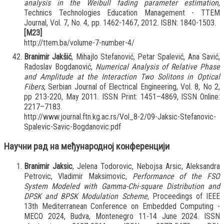
analysis in the Weibull fading parameter estimation
,
Technics Technologies Education Management - TTEM
Journal, Vol. 7, No. 4, pp. 1462-1467, 2012. ISBN: 1840-1503.
[M23]
http://ttem.ba/volume-7-number-4/
Branimir Jakšić
, Mihajlo Stefanović, Petar Spalević, Ana Savić,
Radoslav Bogdanović,
Numerical Analysis of Relative Phase
and Amplitude at the Interaction Two Solitons in Optical
Fibers
, Serbian Journal of Electrical Engineering, Vol. 8, No 2,
pp 213-220, May 2011. ISSN Print: 1451–4869, ISSN Online:
2217–7183.
http://www.journal.ftn.kg.ac.rs/Vol_8-2/09-Jaksic-Stefanovic-
Spalevic-Savic-Bogdanovic.pdf
Научни рад на међународној конференцији
Branimir Jaksic
, Jelena Todorovic, Nebojsa Arsic, Aleksandra
Petrovic, Vladimir Maksimovic,
Performance of the FSO
System Modeled with Gamma-Chi-square Distribution and
DPSK and BPSK Modulation Scheme
, Proceedings of IEEE
13th Mediterranean Conference on Embedded Computing -
MECO 2024, Budva, Montenegro 11-14 June 2024. ISSN