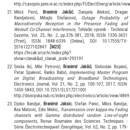
http://casopisi.junis.ni.ac.rs/index.php/FUElectEnerg/article/v
Miloš Perić,
Branimir Jakšić
, Danijela Aleksić, Dragan
Randjelović, Mihajlo Stefanović,
Outage Probability of
Macrodiversity Reception in the Presence Fading and
Weibull Co-Channel Interference
, Tehnički vjesnik - Technical
Gazette, Vol. 25, No. 2, pp.376-381, 2018, ISSN 1330-3651
(Print), ISSN 1848-6339 (Online), DOI: 10.17559/TV-
20161227102847
[M23]
https://hrcak.srce.hr/index.php?
show=clanak&id_clanak_jezik=293191
Siniša Ilić, Mile Petrović,
Branimir Jakšić
, Slobodan Bojanić,
Petar Spalević, Ranko Babić,
Implementing Master Program
on Digital Broadcasting and Broadband Technologies
,
Electronics Journal, Vol. 21, No. 2, pp. 100-107, 2017, ISSN:
1450-5843, DOI: 10.7251/ELS1721100I
http://doisrpska.nub.rs/index.php/electronics/article/view/4869
Djoko Bandjur,
Branimir Jaksic
, Stefan Panic, Milos Bandjur,
Ana Matovic, Edis Mekic,
Transmission over kappa-mu Fading
channels with Gamma distributed random Line-of-sight
components
, Revue Roumaine des Sciences Techniques -
Série Électrotechniqueet Énergétique, Vol. 62, No. 2, pp. 179-