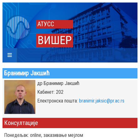
АТУСС
ВИШЕР
Бранимир Јакшић
др Бранимир Јакшић
Kабинет: 202
Eлектронска пошта:
branimir.jaksic@pr.ac.rs
Консултације
Понедељак: online, заказивање мејлом