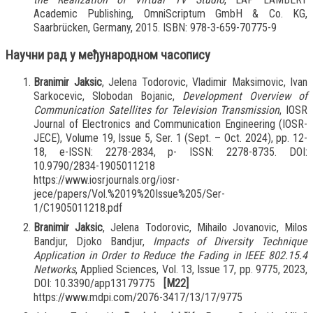
Academic Publishing, OmniScriptum GmbH & Co. KG,
Saarbrücken, Germany, 2015. ISBN: 978-3-659-70775-9
Научни рад у међународном часопису
Branimir Jaksic
, Jelena Todorovic, Vladimir Maksimovic, Ivan
Sarkocevic, Slobodan Bojanic,
Development Overview of
Communication Satellites for Television Transmission
, IOSR
Journal of Electronics and Communication Engineering (IOSR-
JECE), Volume 19, Issue 5, Ser. 1 (Sept. – Oct. 2024), pp. 12-
18, e-ISSN: 2278-2834, p- ISSN: 2278-8735. DOI:
10.9790/2834-1905011218
https://www.iosrjournals.org/iosr-
jece/papers/Vol.%2019%20Issue%205/Ser-
1/C1905011218.pdf
Branimir Jaksic
, Jelena Todorovic, Mihailo Jovanovic, Milos
Bandjur, Djoko Bandjur,
Impacts of Diversity Technique
Application in Order to Reduce the Fading in IEEE 802.15.4
Networks
, Applied Sciences, Vol. 13, Issue 17, pp. 9775, 2023,
DOI: 10.3390/app13179775
[M22]
https://www.mdpi.com/2076-3417/13/17/9775