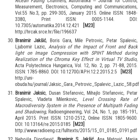
Ricean Fading Channels
, Automatika ‒ Journal for Control,
Measurement, Electronics, Computing and Communications,
Vol.55 No.3, pp. 299-305, January 2015. Online ISSN: 1848-
3380, Print ISSN: 0005-1144. DOI:
10.7305/automatika.2014.12.421
[M23]
http://hrcak.srce.hr/file/196637
Branimir Jakšić
, Boris Gara, Mile Petrovic, Petar Spalevic,
Ljubomir Lazic,
Analysis of the Impact of Front and Back
light on Image Compression with SPIHT Method during
Realization of the Chroma Key Effect in Virtual TV Studio
,
Acta Polytechnica Hungarica, Vol. 12, No. 2, pp. 71-88, 2015.
ISSN: 1785-8860. DOI: 10.12700/APH.12.2.2015.2.5
[M23]
http://uni-
obuda.hu/journal/Jaksic_Gara_Petrovic_Spalevic_Lazic_58.pdf
Branimir Jaksic
, Dusan Stefanovic, Mihajlo Stefanovic, Petar
Spalevic, Vladeta Milenkovic,
Level Crossing Rate of
Macrodiversity System in the Presence of Multipath Fading
and Shadowing
, Radioengineering, Vol. 24, No. 1, pp. 185-191,
April 2015. Print ISSN: 1210-2512, Online ISSN: 1805-9600.
DOI: 10.13164/re.2015.0185
[M23]
http://www.radioeng.cz/fulltexts/2015/15_01_0185_0191.pdf
Nebojša Djordjević,
Branimir S. Jakšić
, Ana Matović, Marija