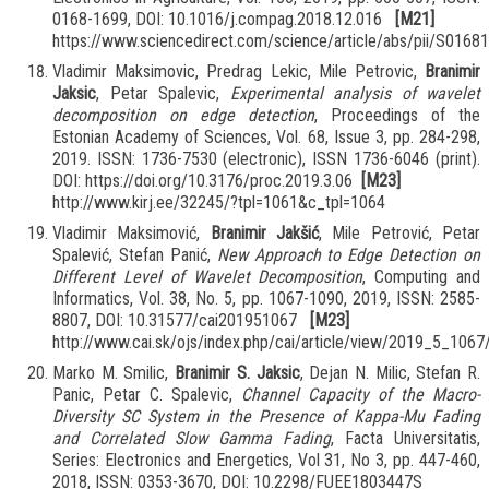
0168-1699, DOI: 10.1016/j.compag.2018.12.016
[M21]
https://www.sciencedirect.com/science/article/abs/pii/S016
Vladimir Maksimovic, Predrag Lekic, Mile Petrovic,
Branimir
Jaksic
, Petar Spalevic,
Experimental analysis of wavelet
decomposition on edge detection
, Proceedings of the
Estonian Academy of Sciences, Vol. 68, Issue 3, pp. 284-298,
2019. ISSN: 1736-7530 (electronic), ISSN 1736-6046 (print).
DOI: https://doi.org/10.3176/proc.2019.3.06
[M23]
http://www.kirj.ee/32245/?tpl=1061&c_tpl=1064
Vladimir Maksimović,
Branimir Jakšić
, Mile Petrović, Petar
Spalević, Stefan Panić,
New Approach to Edge Detection on
Different Level of Wavelet Decomposition
, Computing and
Informatics, Vol. 38, No. 5, pp. 1067-1090, 2019, ISSN: 2585-
8807, DOI: 10.31577/cai201951067
[M23]
http://www.cai.sk/ojs/index.php/cai/article/view/2019_5_1067
Marko M. Smilic,
Branimir S. Jaksic
, Dejan N. Milic, Stefan R.
Panic, Petar C. Spalevic,
Channel Capacity of the Macro-
Diversity SC System in the Presence of Kappa-Mu Fading
and Correlated Slow Gamma Fading
, Facta Universitatis,
Series: Electronics and Energetics, Vol 31, No 3, pp. 447-460,
2018, ISSN: 0353-3670, DOI: 10.2298/FUEE1803447S