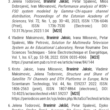
Jelena Todorović,
Branimir Jakšić
, Petar Spalević, Miloš
Dobrojević, Ivan Milovanović,
Performance analysis of WSN–
FSO system modeled by Gamma–Chi-square channel
distribution, Proceedings of the Estonian Academy of
Sciences
, Vol. 72, No. 1, pp. 30–40, 2023, ISSN 1736-6046
(Print), ISSN 1736-7530 (Electronic). DOI:
10.3176/proc.2023.1.04
[M23]
Vladimir Maksimovic,
Branimir Jaksic
, Ivana Milosevic, Petar
Spalevic, Mile Petrovic,
Solution for Multimedia Television
System as An Educational Laboratory
, Revue Roumaine Des
Sciences Techniques - Série Électrotechnique et Énergétique,
Vol. 1, Iss. 67, pp. 53-58, 2022. ISSN: 0035-4066
[M23]
https://journal.iem.pub.ro/rrst-ee/article/view/84/144
Krsto Jaksic, Ivana Milosevic,
Branimir Jaksic
, Vladimir
Maksimovic, Jelena Todorovic,
Structure and Share of
Satellite TV Channels and DTH Platforms in Europe
, Acta
Scientiarum Technology, Vol. 44, No. E59237. 2022. ISSN:
1806-2563 (print), ISSN: 1807-8864 (electronic), DOI:
10.4025/actascitechnol.v44i1.59237
[M23]
https://periodicos.uem.br/ojs/index.php/ActaSciTechnol/arti
Jelena Todorović,
Branimir Jakšić
, Petar Spalević, Djoko