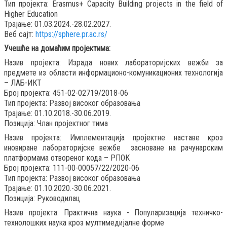
Тип пројекта: Erasmus+ Capacity Building projects in the field of
Higher Education
Трајање: 01.03.2024.-28.02.2027.
Веб сајт:
https://sphere.pr.ac.rs/
Учешће на домаћим пројектима:
Назив пројекта: Израда нових лабораторијских вежби за
предмете из области информационо-комуникационих технологија
– ЛАБ-ИКТ
Број пројекта: 451-02-02719/2018-06
Тип пројекта: Развој високог образовања
Трајање: 01.10.2018.-30.06.2019.
Позиција: Члан пројектног тима
Назив пројекта: Имплементација пројектне наставе кроз
иновиране лабораторијске вежбе засноване на рачунарским
платформама отвореног кода – РПОК
Број пројекта: 111-00-00057/22/2020-06
Тип пројекта: Развој високог образовања
Трајање: 01.10.2020.-30.06.2021.
Позиција: Руководилац
Назив пројекта: Практична наука - Популаризација техничко-
технолошких наука кроз мултимедијалне форме