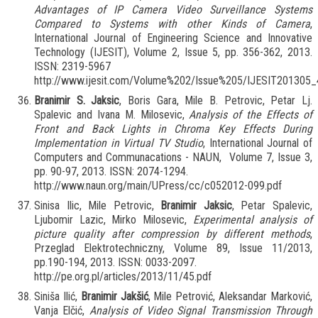
Advantages of IP Camera Video Surveillance Systems
Compared to Systems with other Kinds of Camera
,
International Journal of Engineering Science and Innovative
Technology (IJESIT), Volume 2, Issue 5, pp. 356-362, 2013.
ISSN: 2319-5967
http://www.ijesit.com/Volume%202/Issue%205/IJESIT201305_
Branimir S. Jaksic
, Boris Gara, Mile B. Petrovic, Petar Lj.
Spalevic and Ivana M. Milosevic,
Analysis of the Effects of
Front and Back Lights in Chroma Key Effects During
Implementation in Virtual TV Studio
, International Journal of
Computers and Communacations - NAUN, Volume 7, Issue 3,
pp. 90-97, 2013. ISSN: 2074-1294.
http://www.naun.org/main/UPress/cc/c052012-099.pdf
Sinisa Ilic, Mile Petrovic,
Branimir Jaksic
, Petar Spalevic,
Ljubomir Lazic, Mirko Milosevic,
Experimental analysis of
picture quality after compression by different methods
,
Przeglad Elektrotechniczny, Volume 89, Issue 11/2013,
pp.190-194, 2013. ISSN: 0033-2097.
http://pe.org.pl/articles/2013/11/45.pdf
Siniša Ilić,
Branimir Jakšić
, Mile Petrović, Aleksandar Marković,
Vanja Elčić,
Analysis of Video Signal Transmission Through