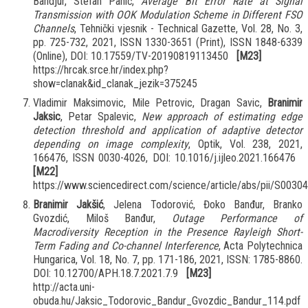
Bandjur, Stefan Panić,
Average Bit Error Rate at Signal
Transmission with OOK Modulation Scheme in Different FSO
Channels
, Tehnički vjesnik - Technical Gazette, Vol. 28, No. 3,
pp. 725-732, 2021, ISSN 1330-3651 (Print), ISSN 1848-6339
(Online), DOI: 10.17559/TV-20190819113450
[M23]
https://hrcak.srce.hr/index.php?
show=clanak&id_clanak_jezik=375245
Vladimir Maksimovic, Mile Petrovic, Dragan Savic,
Branimir
Jaksic
, Petar Spalevic,
New approach of estimating edge
detection threshold and application of adaptive detector
depending on image complexity
, Optik, Vol. 238, 2021,
166476, ISSN 0030-4026, DOI: 10.1016/j.ijleo.2021.166476
[M22]
https://www.sciencedirect.com/science/article/abs/pii/S003
Branimir Jakšić
, Jelena Todorović, Đoko Banđur, Branko
Gvozdić, Miloš Banđur,
Outage Performance of
Macrodiversity Reception in the Presence Rayleigh Short-
Term Fading and Co-channel Interference
, Acta Polytechnica
Hungarica, Vol. 18, No. 7, pp. 171-186, 2021, ISSN: 1785-8860.
DOI: 10.12700/APH.18.7.2021.7.9
[M23]
http://acta.uni-
obuda.hu/Jaksic_Todorovic_Bandur_Gvozdic_Bandur_114.pdf