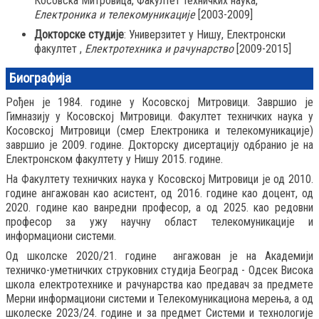
Косовска Митровица, Факултет техничких наука,
Електроника и телекомуникације
[2003-2009]
Докторске студије
: Универзитет у Нишу, Електронски
факултет ,
Електротехника и рачунарство
[2009-2015]
Биографија
Рођен je 1984. године у Косовској Митровици. Завршио је
Гимназију у Косовској Митровици. Факултет техничких наука у
Косовској Митровици (смер Електроника и телекомуникације)
завршио је 2009. године. Докторску дисертацију одбранио је на
Електронском факултету у Нишу 2015. године.
На Факултету техничких наука у Косовској Митровици је од 2010.
године ангажован као асистент, од 2016. године као доцент, од
2020. године као ванредни професор, а од 2025. као редовни
професор за ужу научну област телекомуникације и
информациони системи.
Од школске 2020/21. године ангажован је на Академији
техничко-уметничких струковних студија Београд - Одсек Висока
школа електротехнике и рачунарства као предавач за предметe
Мерни информациони системи и Телекомуникациона мерења, а од
школеске 2023/24. године и за предмет Системи и технологије