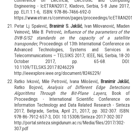
Conference on Electrical, Electronic and Computing
Engineering - IcETRAN2017, Kladovo, Serbia, 5-8 June 2017,
pp. ELI1.1.1-6, ISBN: 978‐86‐7466‐692‐0
https://www.etran.rs/common/pages/proceedings/IcETRAN20
Petar Lj. Spalević,
Branimir S. Jakšić
, Ivan Milovanović, Mladen
Veinović, Mile B. Petrović,
Influence of the parameters of the
DVB-S/S2 standards on the capacity of a satellite
transponder
, Proceedings of 13th International Conference on
Advanced Technologies, Systems and Services in
Telecommunications – TELSIKS 2017, IEEE, Niš, Serbia, 18-20
October 2017, pp. 65-68. DOI:
10.1109/TELSKS.2017.8246229
http://ieeexplore.ieee.org/document/8246229/
Ratko Ivković, Mile Petrović, Ivana Milošević,
Branimir Jakšić
,
Ratko Bojović,
Analysis of Different Edge Detections
Algorithms Through the Bit-Plane Layers
, Book of
Proceedings - International Scientific Conference on
Information Technology and Data Related Research - Sinteza
2017, Belgrade, Serbia, April 21, 2017, pp. 302-307. ISBN:
978-86-7912-657-3, DOI: 10.15308/Sinteza-2017-302-307
http://portal.sinteza.singidunum.ac.rs/Media/files/2017/302-
307.pdf