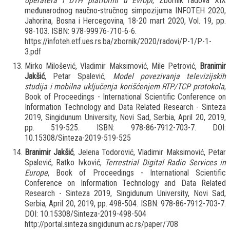
operatera i DTH platformi u Evropi
, Zbornik radova XIX
međunarodnog naučno-stručnog simpozijuma INFOTEH 2020,
Jahorina, Bosna i Hercegovina, 18-20 mart 2020, Vol. 19, pp.
98-103. ISBN: 978-99976-710-6-6.
https://infoteh.etf.ues.rs.ba/zbornik/2020/radovi/P-1/P-1-
3.pdf
Mirko Milošević, Vladimir Maksimović, Mile Petrović,
Branimir
Jakšić
, Petar Spalević,
Model povezivanja televizijskih
studija i mobilna uključenja korišćenjem RTP/TCP protokola
,
Book of Proceedings - International Scientific Conference on
Information Technology and Data Related Research - Sinteza
2019, Singidunum University, Novi Sad, Serbia, April 20, 2019,
pp. 519-525. ISBN: 978-86-7912-703-7. DOI:
10.15308/Sinteza-2019-519-525
Branimir Jakšić
, Jelena Todorović, Vladimir Maksimović, Petar
Spalević, Ratko Ivković,
Terrestrial Digital Radio Services in
Europe
, Book of Proceedings - International Scientific
Conference on Information Technology and Data Related
Research - Sinteza 2019, Singidunum University, Novi Sad,
Serbia, April 20, 2019, pp. 498-504. ISBN: 978-86-7912-703-7.
DOI: 10.15308/Sinteza-2019-498-504
http://portal.sinteza.singidunum.ac.rs/paper/708