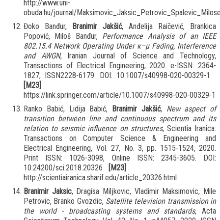
http://www.uni-
obuda.hu/journal/Maksimovic_Jaksic_Petrovic_Spalevic_Milos
Đoko Banđur,
Branimir Jakšić
, Anđelija Raičević, Brankica
Popović, Miloš Banđur,
Performance Analysis of an IEEE
802.15.4 Network Operating Under κ–μ Fading, Interference
and AWGN
, Iranian Journal of Science and Technology,
Transactions of Electrical Engineering, 2020. e-ISSN: 2364-
1827, ISSN2228-6179. DOI: 10.1007/s40998-020-00329-1
[M23]
https://link.springer.com/article/10.1007/s40998-020-00329-1
Ranko Babić, Lidija Babić,
Branimir Jakšić
,
New aspect of
transition between line and continuous spectrum and its
relation to seismic influence on structures
, Scientia Iranica:
Transactions on Computer Science & Engineering and
Electrical Engineering, Vol. 27, No. 3, pp. 1515-1524, 2020.
Print ISSN: 1026-3098, Online ISSN: 2345-3605. DOI:
10.24200/sci.2018.20326
[M23]
http://scientiairanica.sharif.edu/article_20326.html
Branimir Jaksic
, Dragisa Miljkovic, Vladimir Maksimovic, Mile
Petrovic, Branko Gvozdic,
Satellite television transmission in
the world - broadcasting systems and standards
, Acta