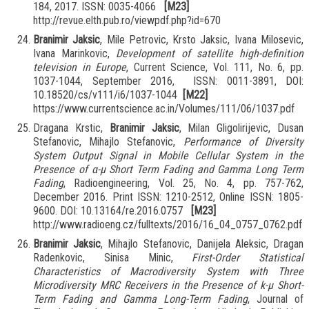
184, 2017. ISSN: 0035-4066
[M23]
http://revue.elth.pub.ro/viewpdf.php?id=670
Branimir Jaksic
, Mile Petrovic, Krsto Jaksic, Ivana Milosevic,
Ivana Marinkovic,
Development of satellite high-definition
television in Europe
, Current Science, Vol. 111, No. 6, pp.
1037-1044, September 2016, ISSN: 0011-3891, DOI:
10.18520/cs/v111/i6/1037-1044
[M22]
https://www.currentscience.ac.in/Volumes/111/06/1037.pdf
Dragana Krstic,
Branimir Jaksic
, Milan Gligolirijevic, Dusan
Stefanovic, Mihajlo Stefanovic,
Performance of Diversity
System Output Signal in Mobile Cellular System in the
Presence of α-μ Short Term Fading and Gamma Long Term
Fading
, Radioengineering, Vol. 25, No. 4, pp. 757-762,
December 2016. Print ISSN: 1210-2512, Online ISSN: 1805-
9600. DOI: 10.13164/re.2016.0757
[M23]
http://www.radioeng.cz/fulltexts/2016/16_04_0757_0762.pdf
Branimir Jaksic
, Mihajlo Stefanovic, Danijela Aleksic, Dragan
Radenkovic, Sinisa Minic,
First-Order Statistical
Characteristics of Macrodiversity System with Three
Microdiversity MRC Receivers in the Presence of k-μ Short-
Term Fading and Gamma Long-Term Fading
, Journal of