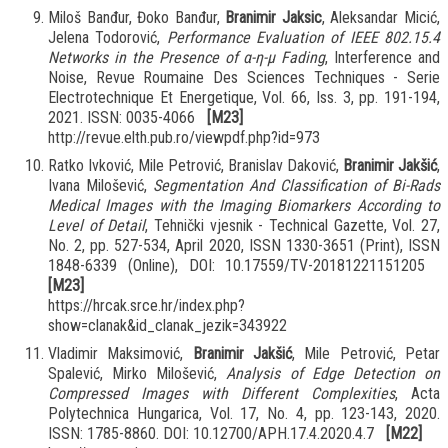
Miloš Banđur, Đoko Banđur,
Branimir Jaksic
, Aleksandar Micić,
Jelena Todorović,
Performance Evaluation of IEEE 802.15.4
Networks in the Presence of α-η-μ Fading
, Interference and
Noise, Revue Roumaine Des Sciences Techniques - Serie
Electrotechnique Et Energetique, Vol. 66, Iss. 3, pp. 191-194,
2021. ISSN: 0035-4066
[M23]
http://revue.elth.pub.ro/viewpdf.php?id=973
Ratko Ivković, Mile Petrović, Branislav Daković,
Branimir Jakšić
,
Ivana Milošević,
Segmentation And Classification of Bi-Rads
Medical Images with the Imaging Biomarkers According to
Level of Detail
, Tehnički vjesnik - Technical Gazette, Vol. 27,
No. 2, pp. 527-534, April 2020, ISSN 1330-3651 (Print), ISSN
1848-6339 (Online), DOI: 10.17559/TV-20181221151205
[M23]
https://hrcak.srce.hr/index.php?
show=clanak&id_clanak_jezik=343922
Vladimir Maksimović,
Branimir Jakšić
, Mile Petrović, Petar
Spalević, Mirko Milošević,
Analysis of Edge Detection on
Compressed Images with Different Complexities
, Acta
Polytechnica Hungarica, Vol. 17, No. 4, pp. 123-143, 2020.
ISSN: 1785-8860. DOI: 10.12700/APH.17.4.2020.4.7
[M22]