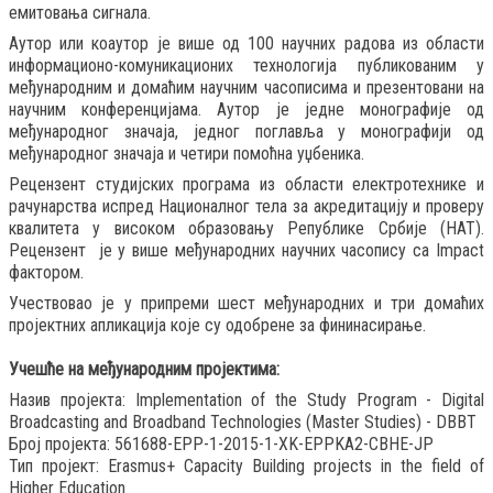
емитовања сигнала.
Аутор или коаутор је више од 100 научних радова из области
информационо-комуникационих технологија публикованим у
међународним и домаћим научним часописима и презентовани на
научним конференцијама. Аутор је једне монографије од
међународног значаја, једног поглавља у монографији од
међународног значаја и четири помоћна уџбеника.
Рецензент студијских програма из области електротехнике и
рачунарства испред Националног тела за акредитацију и проверу
квалитета у високом образовању Републике Србије (НАТ).
Рецензент је у више међународних научних часопису са Impact
фактором.
Учествовао је у припреми шест међународних и три домаћих
пројектних апликација које су одобрене за фининасирање.
Учешће на међународним пројектима:
Назив пројекта: Implementation of the Study Program - Digital
Broadcasting and Broadband Technologies (Master Studies) - DBBT
Број пројекта: 561688-EPP-1-2015-1-XK-EPPKA2-CBHE-JP
Тип пројект: Erasmus+ Capacity Building projects in the field of
Higher Education