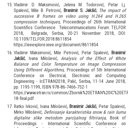
Vladimir D. Maksimović, Jelena M. Todorović, Petar Lj.
Spalević, Mile B. Petrović,
Branimir S. Jakšić
,
The impact of
successive B frames on video using H.264 and H.265
compression techniques
, Proceedings of 26th International
Scientifics Conference Telecommunications Forum TELFOR
2018, Belgrade, Serbia, 20-21 November 2018, DOI:
10.1109/TELFOR.2018.8611854
https://ieeexplore.ieee.org/document/8611854
Vladimir Maksimović, Mile Petrović, Petar Spalević,
Branimir
Jakšić
, Ivana Milošević,
Analysis of the Effect of White
Balance and Color Temperature on Image Compression
Using Different Algorithms
, Proceedings of 5th International
Conference on Electrical, Electronic and Computing
Engineering - IcETRAN2018, Palić, Serbia, 11-14 June 2018,
pp. 1195-1199, ISBN 978‐86‐7466‐752-1
https://www.etran.rs/common/Zbornik%20ETRAN%20IC%20ET
18-final.pdf
Ratko Ivković, Ivana Milošević,
Branimir Jakšić
, Petar Spalević,
Mirko Milošević,
Definisanje karakteristika snow & rain šuma
digitalne slike metodom parcijalnog filtriranja
, Book of
Proceedings - International Scientific Conference on