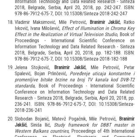
Information Technology and Data Related Research - Sinteza
2018, Belgrade, Serbia, April 20, 2018, pp. 242-247. ISBN:
978-86-7912-675-7, DOI: 10.15308/Sinteza-2018-242-247
Vladimir Maksimović, Mile Petrović,
Branimir Jakšić
, Ratko
Ivković, Ivana Milošević,
Effect of Illumination in Chroma Key
Effect in the Realization of Virtual Television Studio
, Book of
Proceedings - International Scientific Conference on
Information Technology and Data Related Research - Sinteza
2018, Belgrade, Serbia, April 20, 2018, pp. 182-188. ISBN:
978-86-7912-675-7, DOI: 10.15308/Sinteza-2018-182-188
Jelena Stojković,
Branimir Jakšić
, Mile Petrović, Petar
Spalević, Bojan Prlinčević,
Poređenje uticaja konstantne i
promenljive bitske brzine na broj TV kanala kod DVB-T2
standarda
, Book of Proceedings - International Scientific
Conference on Information Technology and Data Related
Research - Sinteza 2018, Belgrade, Serbia, April 20, 2018, pp.
236-241. ISBN: 978-86-7912-675-7, DOI: 10.15308/Sinteza-
2018-236-241
Slobodan Bojanić, Matevž Pogačnik, Mile Petrović,
Branimir
Jakšić
, Siniša Ilić,
Study framework for DBBT master in
Western Balkans countries
, Proceedings of 4th International