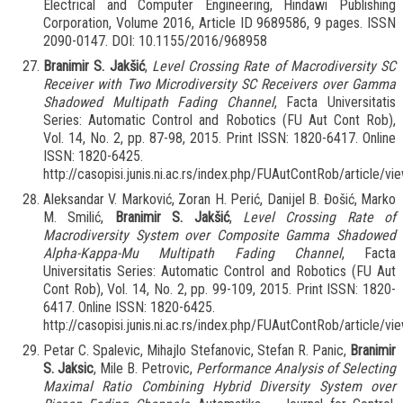
Electrical and Computer Engineering, Hindawi Publishing
Corporation, Volume 2016, Article ID 9689586, 9 pages. ISSN
2090-0147. DOI: 10.1155/2016/968958
Branimir S. Jakšić
,
Level Crossing Rate of Macrodiversity SC
Receiver with Two Microdiversity SC Receivers over Gamma
Shadowed Multipath Fading Channel
, Facta Universitatis
Series: Automatic Control and Robotics (FU Aut Cont Rob),
Vol. 14, No. 2, pp. 87-98, 2015. Print ISSN: 1820-6417. Online
ISSN: 1820-6425.
http://casopisi.junis.ni.ac.rs/index.php/FUAutContRob/article/v
Aleksandar V. Marković, Zoran H. Perić, Danijel B. Đošić, Marko
M. Smilić,
Branimir S. Jakšić
,
Level Crossing Rate of
Macrodiversity System over Composite Gamma Shadowed
Alpha-Kappa-Mu Multipath Fading Channel
, Facta
Universitatis Series: Automatic Control and Robotics (FU Aut
Cont Rob), Vol. 14, No. 2, pp. 99-109, 2015. Print ISSN: 1820-
6417. Online ISSN: 1820-6425.
http://casopisi.junis.ni.ac.rs/index.php/FUAutContRob/article/
Petar C. Spalevic, Mihajlo Stefanovic, Stefan R. Panic,
Branimir
S. Jaksic
, Mile B. Petrovic,
Performance Analysis of Selecting
Maximal Ratio Combining Hybrid Diversity System over