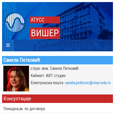
АТУСС
ВИШЕР
Санела Петковић
струк. инж. Санела Петковић
Kабинет: АВТ студио
Eлектронска пошта:
sanela.petkovic@viser.edu.rs
Консултације
Понедељак: по договору