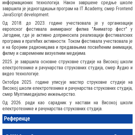
информационих технологија. Након завршене средње школе
завршила је једногодишњи програм на IT Academy, смер Frontend
JavaScript development.
Од 2018. до 2023. године учествовала је у организацији
европског фестивала анимираног филма "Аниматор фест" у
Јагодини, где је активно доприносила реализацији фестивалских
програма и пратећих активности. Током фестивала учествовала је
и на бројним радионицама и предавањима посвећеним анимацији,
филму и савременим визуелним медијима.
2025. је завршила основне струковне студије на Високој школи
електротехнике и рачунарства струковних студија, смер Аудио и
видео технологије.
Октобра 2025. године уписује мастер струковне студије на
Високој школи електротехнике и рачунарства струковних студија,
смер Мултимедијално инжењерство.
Од 2026. ради као сарадник у настави на Високој школи
електротехнике и рачунарства струковних студија.
Референце