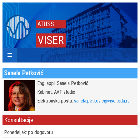
ATUSS
VISER
Sanela Petković
Eng. appl. Sanela Petković
Kabinet: AVT studio
Elektronska pošta:
sanela.petkovic@viser.edu.rs
Konsultacije
Ponedeljak: po dogovoru