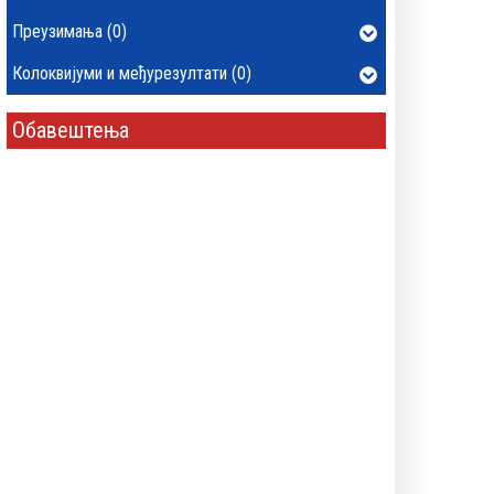
Преузимања (0)
Колоквијуми и међурезултати (0)
Обавештења