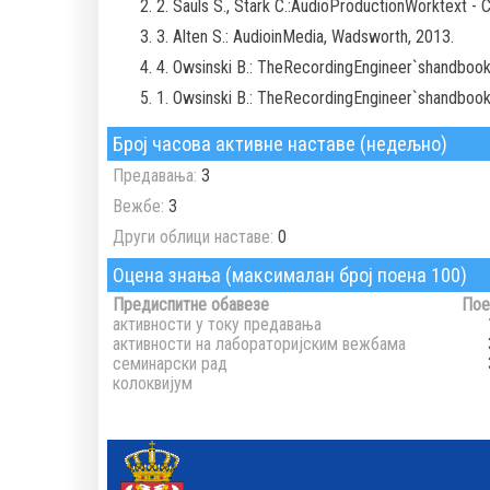
2. Sauls S., Stark C.:AudioProductionWorktext 
3. Alten S.: AudioinMedia, Wadsworth, 2013.
4. Owsinski B.: TheRecordingEngineer`shandbook
1. Owsinski B.: TheRecordingEngineer`shandbook
Број часова активне наставе (недељно)
Предавања:
3
Вежбе:
3
Други облици наставе:
0
Оцена знања (максималан број поена 100)
Предиспитне обавезе
Пое
активности у току предавања
активности на лабораторијским вежбама
семинарски рад
колоквијум