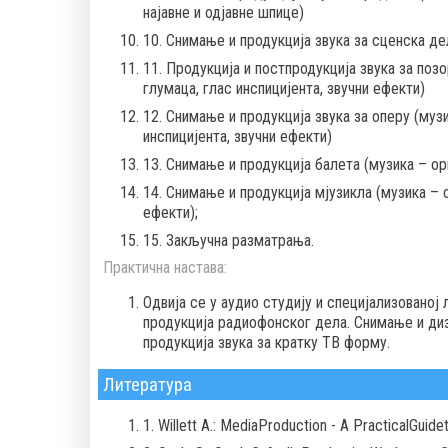
најавне и одјавне шпице)
10. Снимање и продукција звука за сценска де
11. Продукција и постпродукција звука за поз
глумаца, глас инспицијента, звучни ефекти)
12. Снимање и продукција звука за оперу (музи
инспицијента, звучни ефекти)
13. Снимање и продукција балета (музика – ор
14. Снимање и продукција мјузикла (музика – о
ефекти);
15. Закључна разматрања.
Практична настава:
Одвија се у аудио студију и специјализованој
продукција радиофонског дела. Снимање и диз
продукција звука за кратку ТВ форму.
Литература
1. Willett A.: MediaProduction - A PracticalGuid