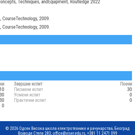
- Concepts, Techniques, andEquipment, Routledge 2022
, CourseTechnology, 2009.
, CourseTechnology, 2009.
ни
Завршни испит
Поени
10
Писмени испит
30
30
Усмени испит
0
30
Практични испит
0
0
© 2026 Одсек Висока школа електротехнике и рачунарства, Београд
Војводе Степе 283,
office@viser.edu.rs
,
+381 11 2471 099