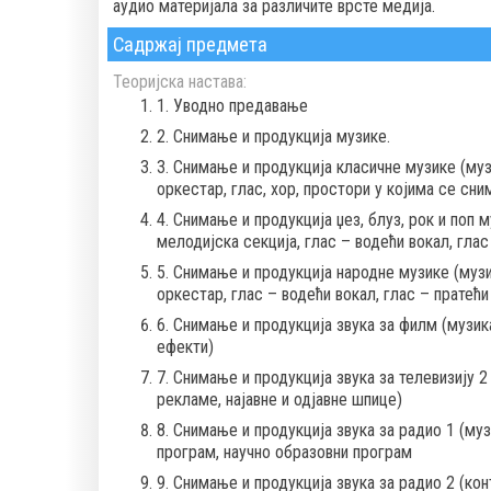
аудио материјала за различите врсте медија.
Садржај предмета
Теоријска настава:
1. Уводно предавање
2. Снимање и продукција музике.
3. Снимање и продукција класичне музике (му
оркестар, глас, хор, простори у којима се сни
4. Снимање и продукција џез, блуз, рок и поп 
мелодијска секција, глас – водећи вокал, глас
5. Снимање и продукција народне музике (муз
оркестар, глас – водећи вокал, глас – пратећи
6. Снимање и продукција звука за филм (музик
ефекти)
7. Снимање и продукција звука за телевизију 2 
рекламе, најавне и одјавне шпице)
8. Снимање и продукција звука за радио 1 (м
програм, научно образовни програм
9. Снимање и продукција звука за радио 2 (кон