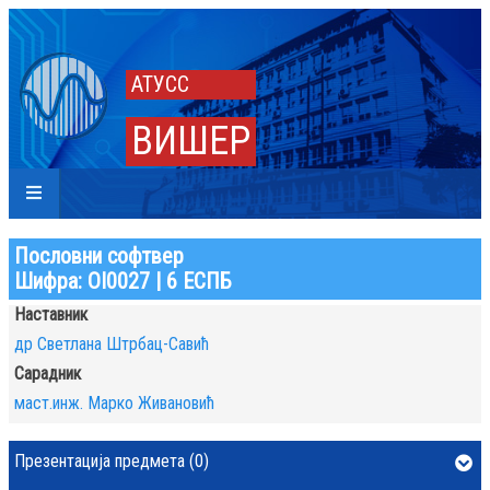
АТУСС
ВИШЕР
Пословни софтвер
Шифра: OI0027 | 6 ЕСПБ
Наставник
др Светлана Штрбац-Савић
Сарадник
маст.инж. Марко Живановић
Презентација предмета (0)