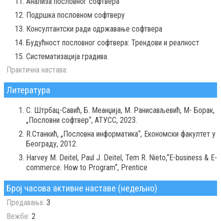
Анализа пословног софтвера
Подршка пословном софтверу
Консултантски ради одржавање софтвера
Будућност пословног софтвера: Трендови и реалност
Систематизација градива.
Практична настава:
Литература
С. Штрбац-Савић, Б. Меанџија, М. Ранисављевић, М- Борак,
„Пословни софтвер“, АТУСС, 2023.
R.Станкић, „Пословна информатика“, Економски факултет у
Београду, 2012.
Harvey M. Deitel, Paul J. Deitel, Tem R. Nieto,“E-business & E-
commerce: How to Program“, Prentice
Број часова активне наставе (недељно)
Предавања:
3
Вежбе:
2