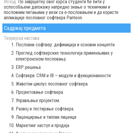
Исход:
По завршетку овог курса студенти ће бити у
оспособљени дапокажу напредно знање о техничким и
пословним питањима у вези са е-пословањем и да користе
апликације пословног софтвера Panteon.
Садржај предмета
Теоријска настава:
Пословни софтвер: дефиниција и основни концепти
Преглед софтверских технологија применљивих у
електронском пословању.
ЕRP решења
Софтвери: CRM и IB – модули и функционакности
Животни циклус пословног софтвера.
Пројектовање софтвера.
Управљање пројектом.
Развој и тестирање софтвера.
Лиценцирање и типови лиценци
Маркетинг наступ и продаја