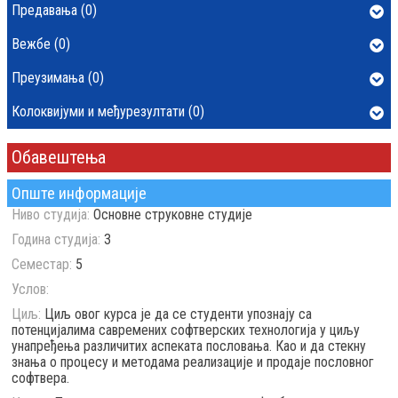
Предавања (0)
Вежбе (0)
Преузимања (0)
Колоквијуми и међурезултати (0)
Обавештења
Опште информације
Ниво студија:
Основне струковне студије
Година студија:
3
Семестар:
5
Услов:
Циљ:
Циљ овог курса је да се студенти упознају са
потенцијалима савремених софтверских технологија у циљу
унапређења различитих аспеката пословања. Као и да стекну
знања о процесу и методама реализације и продаје пословног
софтвера.