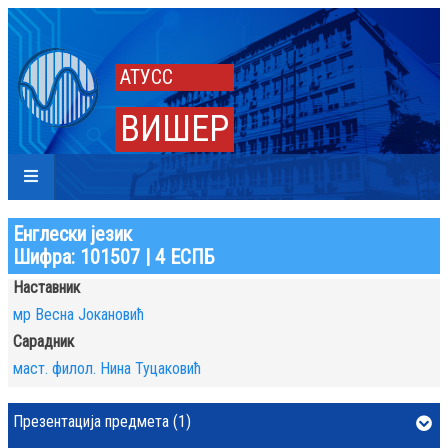
АТУСС
ВИШЕР
Енглески језик
Шифра: 101507 | 4 ЕСПБ
Наставник
мр Весна Јокановић
Сарадник
маст. филол. Нина Туцаковић
Презентација предмета (1)