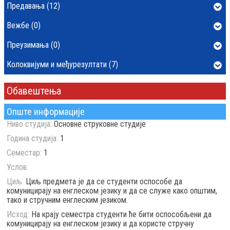
Предавања (12)
Вежбе (0)
Преузимања (0)
Колоквијуми и међурезултати (7)
Обавештења
Опште информације
Ниво студија:
Основне струковне студије
Година студија:
1
Семестар:
1
Услов:
Циљ:
Циљ предмета је да се студенти оспособе да
комуницирају на енглеском језику и да се служе како општим,
тако и стручним енглеским језиком.
Исход:
На крају семестра студенти ће бити оспособљени да
комуницирају на енглеском језику и да користе стручну