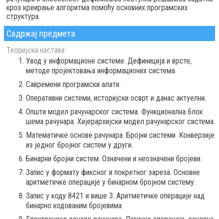
кроз креирање алгоритма помоћу основних програмских
структура.
Садржај предмета
Теоријска настава:
Увод у информационе системе. Дефиниција и врсте,
методе пројектовања информационих система.
Савремени програмски алати.
Оперативни системи, историјски осврт и данас актуелни.
Општи модел рачунарског система. Функционална блок
шема рачунара. Хијерархијски модел рачунарског система.
Математичке основе рачунара. Бројни системи. Конверзије
из једног бројног систем у други.
Бинарни бројни систем. Означени и неозначени бројеви.
Запис у формату фиксног и покретног зареза. Основне
аритметичке операције у бинарном бројном систему.
Запис у коду 8421 и више 3. Аритметичке операције над
бинарно кодованим бројевима.