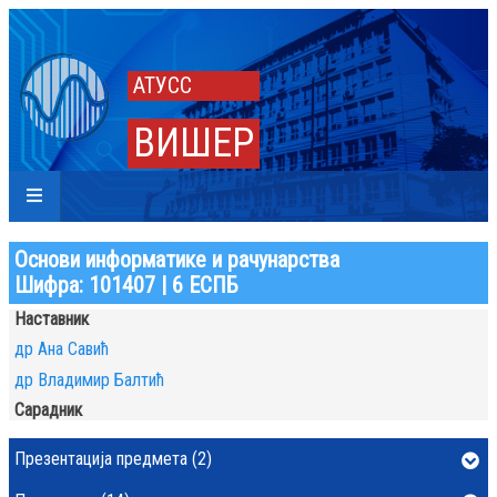
АТУСС
ВИШЕР
Основи информатике и рачунарства
Шифра: 101407 | 6 ЕСПБ
Наставник
др Ана Савић
др Владимир Балтић
Сарадник
Презентација предмета (2)