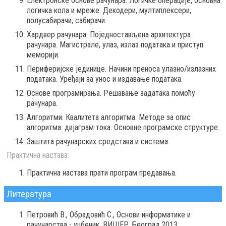
Електронске основе рачунара. Логичке операције, основна
логичка кола и мреже. Декодери, мултиплексери,
полусабирачи, сабирачи.
Хардвер рачунара. Поједностављена архитектура
рачунара. Магистрале, улаз, излаз података и приступ
меморији.
Периферијске јединице. Начини преноса улазно/излазних
података. Уређаји за унос и издавање података.
Основе програмирања. Решавање задатака помоћу
рачунара.
Алгоритми. Квалитета алгоритма. Методе за опис
алгоритма: дијаграм тока. Основне програмске структуре.
Заштита рачунарских средстава и система.
Практична настава:
Практична настава прати програм предавања.
Литература
Петровић В., Обрадовић С., Основи информатике и
рачунарства - уџбеник, ВИШЕР, Београд,2013.