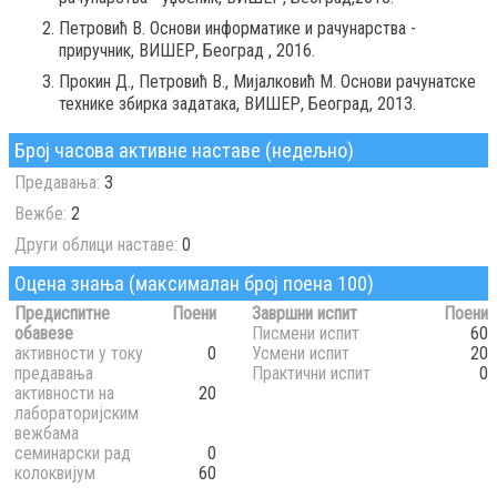
Петровић В. Основи информатике и рачунарства -
приручник, ВИШЕР, Београд , 2016.
Прокин Д., Петровић В., Мијалковић М. Основи рачунатске
технике збирка задатака, ВИШЕР, Београд, 2013.
Број часова активне наставе (недељно)
Предавања:
3
Вежбе:
2
Други облици наставе:
0
Оцена знања (максималан број поена 100)
Предиспитне
Поени
Завршни испит
Поени
обавезе
Писмени испит
60
активности у току
0
Усмени испит
20
предавања
Практични испит
0
активности на
20
лабораторијским
вежбама
семинарски рад
0
колоквијум
60