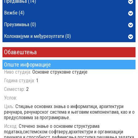
Предавања (14)
Вежбе (4)
Преузимања (0)
Колоквијуми и међурезултати (0)
Обавештења
Опште информације
Ниво студија:
Основне струковне студије
Година студија:
1
Семестар:
2
Услов:
Циљ:
Стицање основних знања o информатици, архитектури
рачунара, рачунарског система и његовим компонентама, као и о
предусловима за програмирање.
Исход:
Стечено знање о основним структурама
података,системском софтверу,архитектури и организацији
рачунара и способност дефинисања поступка решавања задатка