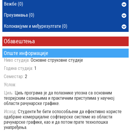
Вежбе (0)
Преузимања (0)
Колоквијуми и међурезултати (0)
Обавештења
Опште информације
Ниво студија:
Основне струковне студије
Година студија:
1
Семестар:
2
Услов:
Циљ:
Циљ програма је да полазнике упозна са основним
теоријским сазнањима и практичним приступима у научној
области рачунарске графике.
Исход:
Студенти ће бити оспособљени да ефективно користе
одабране комерцијалне софтверске системе из области
рачунарске графике, као и да потом прате технолошка
унапређења.