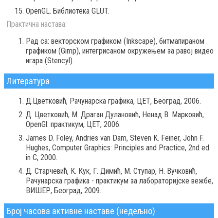
OpenGL. Библиотека GLUT.
Практична настава:
Рад са: векторском графиком (Inkscape), битмапираном
графиком (Gimp), интегрисаном окружењем за равој видео
игара (Stencyl).
Литература
Д.Цветковић, Рачунарска графика, ЦЕТ, Београд, 2006.
Д. Цветковић, М. Драган Дулановић, Ненад В. Марковић,
OpenGl: практикум, ЦЕТ, 2006.
James D. Foley, Andries van Dam, Steven K. Feiner, John F.
Hughes, Computer Graphics: Principles and Practice, 2nd ed.
in C, 2000.
Д. Старчевић, K. Кук, Г. Димић, М. Ступар, Н. Вучковић,
Рачунарска графика - практикум за лабораторијске вежбе,
ВИШЕР, Београд, 2009.
Број часова активне наставе (недељно)