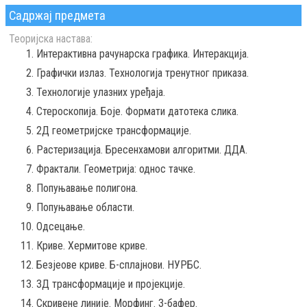
Садржај предмета
Теоријска настава:
Интерактивна рачунарска графика. Интеракција.
Графички излаз. Технологија тренутног приказа.
Технологије улазних уређаја.
Стероскопија. Боје. Формати датотека слика.
2Д геометријске трансформације.
Растеризација. Бресенхамови алгоритми. ДДА.
Фрактали. Геометрија: однос тачке.
Попуњавање полигона.
Попуњавање области.
Одсецање.
Криве. Хермитове криве.
Безјеове криве. Б-сплајнови. НУРБС.
3Д трансформације и пројекције.
Скривене линије. Морфинг. З-бафер.