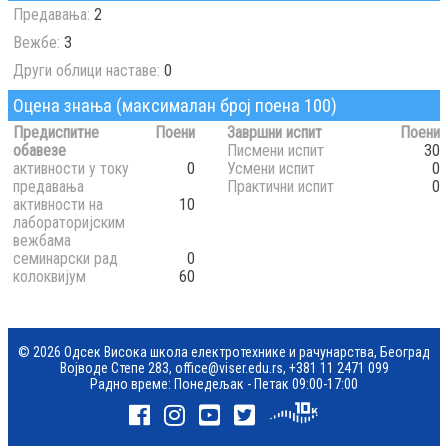
Предавања:
2
Вежбе:
3
Други облици наставе:
0
Оцена знања (максималан број поена 100)
Предиспитне
Поени
Завршни испит
Поени
обавезе
Писмени испит
30
активности у току
0
Усмени испит
0
предавања
Практични испит
0
активности на
10
лабораторијским
вежбама
семинарски рад
0
колоквијум
60
© 2026 Одсек Висока школа електротехнике и рачунарства, Београд
Војводе Степе 283,
office@viser.edu.rs
,
+381 11 2471 099
Радно време: Понедељак - Петак 09:00-17:00