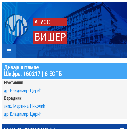
АТУСС
ВИШЕР
Дизајн штампе
Шифра: 160217 | 6 ЕСПБ
Наставник
др Владимир Церић
Сарадник
инж. Мартина Николић
др Владимир Церић