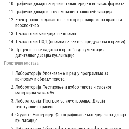
Графички дизајн папирнате галантерије и великих формата.
Графички дизајн и прелом вишестраних публикација.
Електронско издаваштво - историја, савремена пракса и
перспективе.
Технологија материјалне штампе.
Технологија ПОД (штампа на захтев, предуслови и пракса).
Пројектовање задатка и пратећа документација
дигиталног дизајна публикације.
Практична настава:
Лабораторија: Упознавање и рад у програмима за
припрему и обраду текста.
Лабораторија: Тестирање и избор текста и словног
материјала за вежбу.
Лабораторија: Програм за илустровање. Дизајн
текстуалне странице.
Студио - Екстеријер: Фотографисање материјала за дизајн
публикације.
Лабораторија: Обрада фото-материјала и фото монтажа.