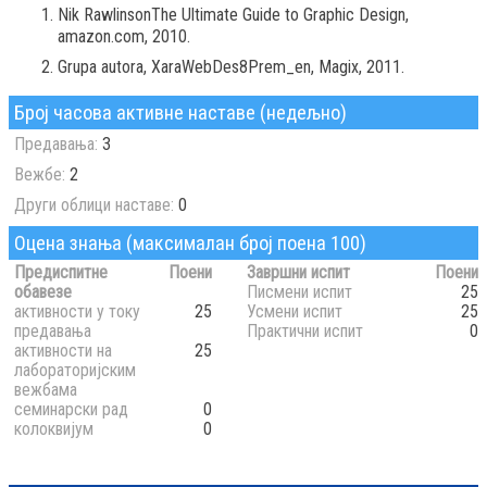
Nik RawlinsonThe Ultimate Guide to Graphic Design,
amazon.com, 2010.
Grupa autora, XaraWebDes8Prem_en, Magix, 2011.
Број часова активне наставе (недељно)
Предавања:
3
Вежбе:
2
Други облици наставе:
0
Оцена знања (максималан број поена 100)
Предиспитне
Поени
Завршни испит
Поени
обавезе
Писмени испит
25
активности у току
25
Усмени испит
25
предавања
Практични испит
0
активности на
25
лабораторијским
вежбама
семинарски рад
0
колоквијум
0