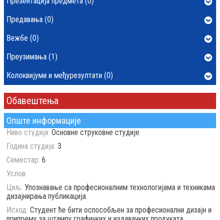
Презентација предмета (0)
Предавања (0)
Вежбе (0)
Преузимања (1)
Колоквијуми и међурезултати (0)
Обавештења
Опште информације
Ниво студија:
Основне струковне студије
Година студија:
3
Семестар:
6
Услов:
Циљ:
Упознавање са професионалним технологијама и техникама
дизајнирања публикација.
Исход:
Студент ће бити оспособљен за професионални дизајн и
припрему за штампу графичких и издавачких продуката