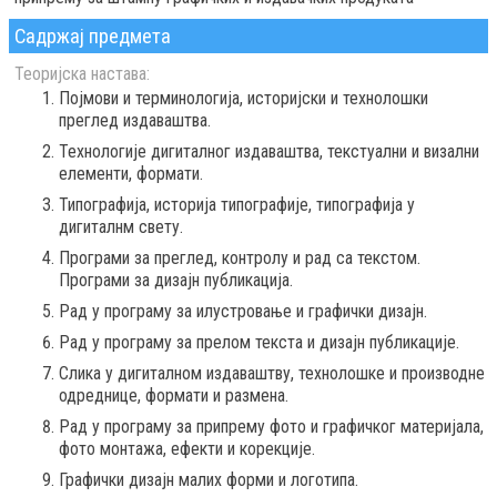
Садржај предмета
Теоријска настава:
Појмови и терминологија, историјски и технолошки
преглед издаваштва.
Технологије дигиталног издаваштва, текстуални и визални
елементи, формати.
Типографија, историја типографије, типографија у
дигиталнм свету.
Програми за преглед, контролу и рад са текстом.
Програми за дизајн публикација.
Рад у програму за илустровање и графички дизајн.
Рад у програму за прелом текста и дизајн публикације.
Слика у дигиталном издаваштву, технолошке и производне
одреднице, формати и размена.
Рад у програму за припрему фото и графичког материјала,
фото монтажа, ефекти и корекције.
Графички дизајн малих форми и логотипа.