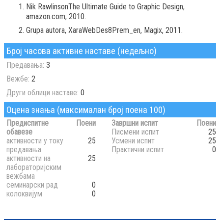
Nik RawlinsonThe Ultimate Guide to Graphic Design,
amazon.com, 2010.
Grupa autora, XaraWebDes8Prem_en, Magix, 2011.
Број часова активне наставе (недељно)
Предавања:
3
Вежбе:
2
Други облици наставе:
0
Оцена знања (максималан број поена 100)
Предиспитне
Поени
Завршни испит
Поени
обавезе
Писмени испит
25
активности у току
25
Усмени испит
25
предавања
Практични испит
0
активности на
25
лабораторијским
вежбама
семинарски рад
0
колоквијум
0