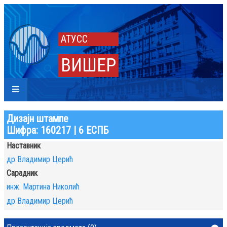
АТУСС
ВИШЕР
Дизајн штампе
Шифра: 160217 | 6 ЕСПБ
Наставник
др Владимир Церић
Сарадник
инж. Мартина Николић
др Владимир Церић