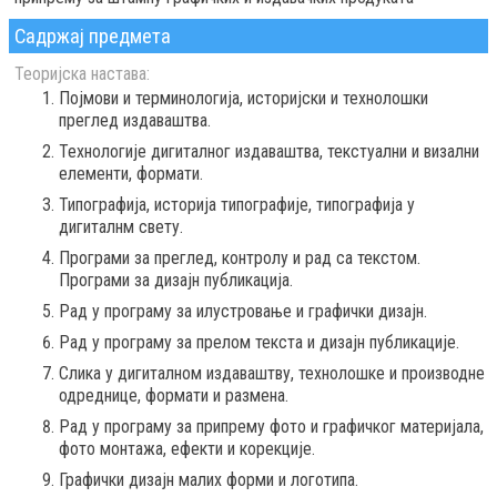
Садржај предмета
Теоријска настава:
Појмови и терминологија, историјски и технолошки
преглед издаваштва.
Технологије дигиталног издаваштва, текстуални и визални
елементи, формати.
Типографија, историја типографије, типографија у
дигиталнм свету.
Програми за преглед, контролу и рад са текстом.
Програми за дизајн публикација.
Рад у програму за илустровање и графички дизајн.
Рад у програму за прелом текста и дизајн публикације.
Слика у дигиталном издаваштву, технолошке и производне
одреднице, формати и размена.
Рад у програму за припрему фото и графичког материјала,
фото монтажа, ефекти и корекције.
Графички дизајн малих форми и логотипа.