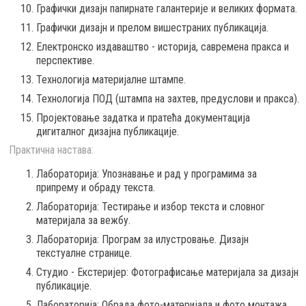
Графички дизајн папирнате галантерије и великих формата.
Графички дизајн и прелом вишестраних публикација.
Електронско издаваштво - историја, савремена пракса и
перспективе.
Технологија материјалне штампе.
Технологија ПОД (штампа на захтев, предуслови и пракса).
Пројектовање задатка и пратећа документација
дигиталног дизајна публикације.
Практична настава:
Лабораторија: Упознавање и рад у програмима за
припрему и обраду текста.
Лабораторија: Тестирање и избор текста и словног
материјала за вежбу.
Лабораторија: Програм за илустровање. Дизајн
текстуалне странице.
Студио - Екстеријер: Фотографисање материјала за дизајн
публикације.
Лабораторија: Обрада фото-материјала и фото монтажа.