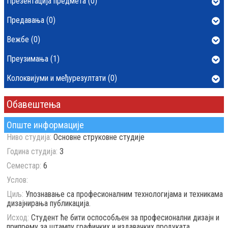
Презентација предмета (0)
Предавања (0)
Вежбе (0)
Преузимања (1)
Колоквијуми и међурезултати (0)
Обавештења
Опште информације
Ниво студија:
Основне струковне студије
Година студија:
3
Семестар:
6
Услов:
Циљ:
Упознавање са професионалним технологијама и техникама
дизајнирања публикација.
Исход:
Студент ће бити оспособљен за професионални дизајн и
припрему за штампу графичких и издавачких продуката