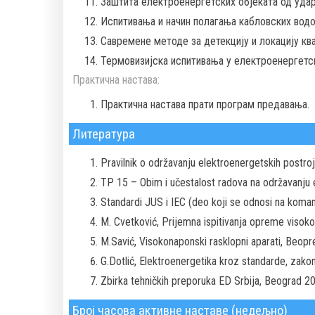
Заштита електроенергетских објеката од уда
Испитивања и начин полагања кабловских вод
Савремене методе за детекцију и локацију кв
Термовизијска испитивања у електроенергет
Практична настава:
Практична настава прати програм предавања.
Литература
Pravilnik o održavanju elektroenergetskih postr
TP 15 – Obim i učestalost radova na održavanju 
Standardi JUS i IEC (deo koji se odnosi na koma
M. Cvetković, Prijemna ispitivanja opreme visokog
M.Savić, Visokonaponski rasklopni aparati, Beop
G.Dotlić, Elektroenergetika kroz standarde, zako
Zbirka tehničkih preporuka ED Srbija, Beograd 2
Број часова активне наставе (недељно)