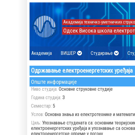
Академија техничко-уметничких струко
Одсек Висока школа електрот
Академија
ВИШЕР
Студирање
Сту
Одржавање електроенергетских уређаја
Опште информације
Ниво студија:
Основне струковне студије
Година студија:
3
Семестар:
5
Услов:
Основна знања из електротехнике и математ
Циљ:
Упознавање студената са: основним теоријски
електроенергетских уређаја и упознавање са основ
електроенергетске опреме у погону.