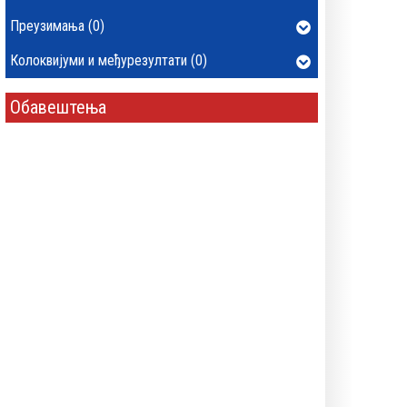
Преузимања (0)
Колоквијуми и међурезултати (0)
Обавештења