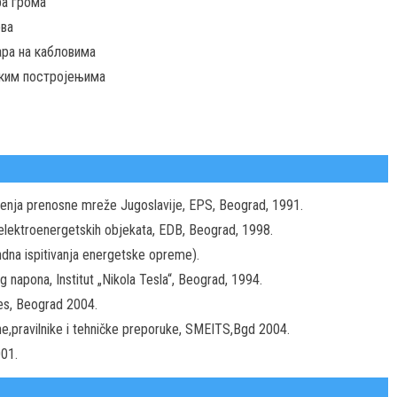
ра грома
ова
ара на кабловима
ским постројењима
ojenja prenosne mreže Jugoslavije, EPS, Beograd, 1991.
elektroenergetskih objekata, EDB, Beograd, 1998.
ndna ispitivanja energetske opreme).
 napona, Institut „Nikola Tesla“, Beograd, 1994.
res, Beograd 2004.
ne,pravilnike i tehničke preporuke, SMEITS,Bgd 2004.
001.