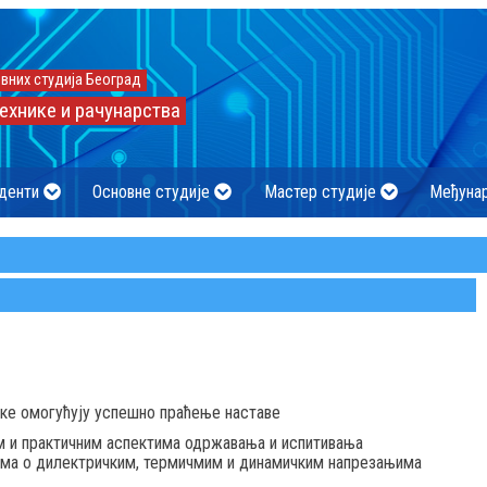
вних студија Београд
ехнике и рачунарства
денти
Основне студије
Мастер студије
Међуна
ике омогућују успешно праћење наставе
м и практичним аспектима одржавања и испитивања
ама о дилектричким, термичмим и динамичким напрезањима