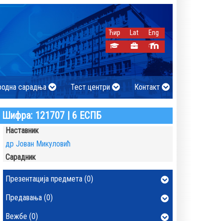
Ћир
Lat
Eng
родна сарадња
Тест центри
Контакт
Шифра: 121707 | 6 ЕСПБ
Наставник
др Јован Микуловић
Сарадник
Презентација предмета (0)
Предавања (0)
Вежбе (0)