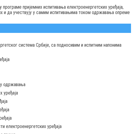
у програме пријемних испитивања електроенергетских уређаја,
тих и да учествују у самим испитивањима током одржавања опреме
ргетског система Србије, са подносивим и испитним напонима
еђаја
ку одржавања
х уређаја
ђаја
еђаја
ређаја
ти електроенергетских уређаја