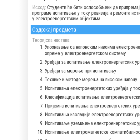
Исход:
Студенти ће бити оспособљени да припремај
програме испитивања у току ревизија и ремонта ис
у електроенергетским објектима.
Садржај предмета
Теоријска настава:
Упознавање са напонским нивоима електроене
опреме у електроенергетском систему
Уређаји за испитивање електроенергетских ур
Уређаји за мерење при испитивању
Технике и методе мерења на високом напону
Испитивања електроенергетских уређаја у то
Класификација испитивања електроенергетски
Пријемна испитивања електроенергетских уре
Испитивања изолације електроенергетских ур
Испитиваље уземљења електроенергетских у
Испитивање електромагнетске компатибилнос