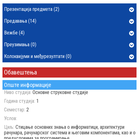
Презентација предмета (2)
Предавања (14)
Вежбе (4)
Преузимања (0)
Колоквијуми и међурезултати (0)
Обавештења
Опште информације
Ниво студија:
Основне струковне студије
Година студија:
1
Семестар:
2
Услов:
Циљ:
Стицање основних знања o информатици, архитектури
рачунара, рачунарског система и његовим компонентама, као и о
предусловима за програмирање.