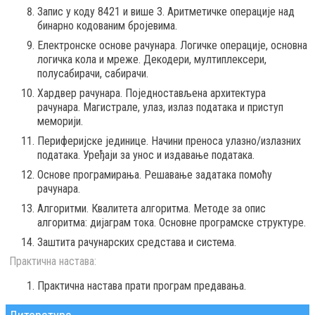
Запис у коду 8421 и више 3. Аритметичке операције над
бинарно кодованим бројевима.
Електронске основе рачунара. Логичке операције, основна
логичка кола и мреже. Декодери, мултиплексери,
полусабирачи, сабирачи.
Хардвер рачунара. Поједностављена архитектура
рачунара. Магистрале, улаз, излаз података и приступ
меморији.
Периферијске јединице. Начини преноса улазно/излазних
података. Уређаји за унос и издавање података.
Основе програмирања. Решавање задатака помоћу
рачунара.
Алгоритми. Квалитета алгоритма. Методе за опис
алгоритма: дијаграм тока. Основне програмске структуре.
Заштита рачунарских средстава и система.
Практична настава:
Практична настава прати програм предавања.