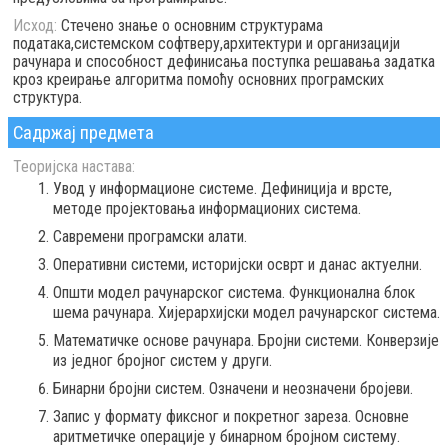
Исход:
Стечено знање о основним структурама
података,системском софтверу,архитектури и организацији
рачунара и способност дефинисања поступка решавања задатка
кроз креирање алгоритма помоћу основних програмских
структура.
Садржај предмета
Теоријска настава:
Увод у информационе системе. Дефиниција и врсте,
методе пројектовања информационих система.
Савремени програмски алати.
Оперативни системи, историјски осврт и данас актуелни.
Општи модел рачунарског система. Функционална блок
шема рачунара. Хијерархијски модел рачунарског система.
Математичке основе рачунара. Бројни системи. Конверзије
из једног бројног систем у други.
Бинарни бројни систем. Означени и неозначени бројеви.
Запис у формату фиксног и покретног зареза. Основне
аритметичке операције у бинарном бројном систему.