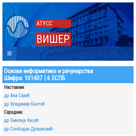
АТУСС
ВИШЕР
Основи информатике и рачунарства
Шифра: 101407 | 6 ЕСПБ
Наставник
др Ана Савић
др Владимир Балтић
Сарадник
др Емилија Кисић
др Слободан Драшковић