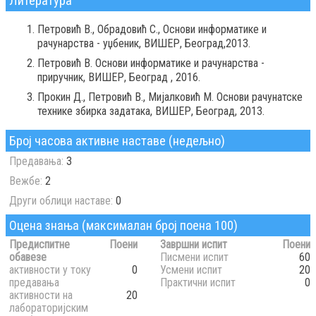
Литература
Петровић В., Обрадовић С., Основи информатике и
рачунарства - уџбеник, ВИШЕР, Београд,2013.
Петровић В. Основи информатике и рачунарства -
приручник, ВИШЕР, Београд , 2016.
Прокин Д., Петровић В., Мијалковић М. Основи рачунатске
технике збирка задатака, ВИШЕР, Београд, 2013.
Број часова активне наставе (недељно)
Предавања:
3
Вежбе:
2
Други облици наставе:
0
Оцена знања (максималан број поена 100)
Предиспитне
Поени
Завршни испит
Поени
обавезе
Писмени испит
60
активности у току
0
Усмени испит
20
предавања
Практични испит
0
активности на
20
лабораторијским