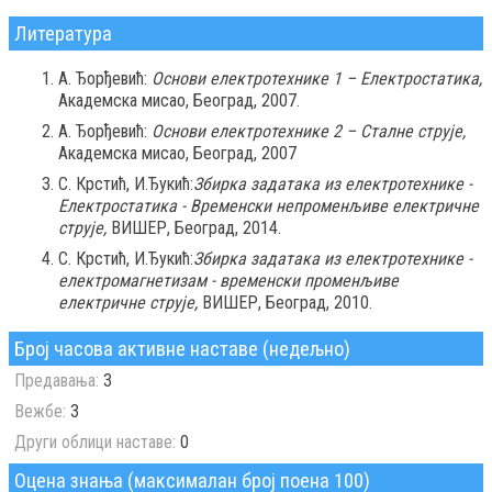
Литература
А. Ђорђевић:
Основи електротехнике 1 – Електростатика,
Академска мисао, Београд, 2007.
А. Ђорђевић:
Основи електротехнике 2 – Сталне струје,
Академска мисао, Београд, 2007
С. Крстић, И.Ђукић:
Збирка задатака из електротехнике -
Електростатика - Временски непроменљиве електричне
струје,
ВИШЕР, Београд, 2014.
С. Крстић, И.Ђукић:
Збирка задатака из електротехнике -
електромагнетизам - временски променљиве
електричне струје,
ВИШЕР, Београд, 2010.
Број часова активне наставе (недељно)
Предавања:
3
Вежбе:
3
Други облици наставе:
0
Оцена знања (максималан број поена 100)