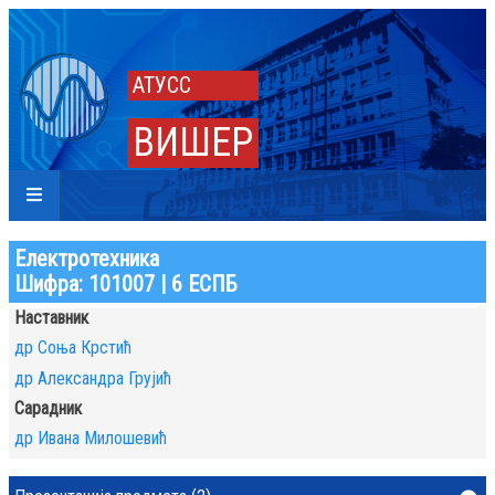
АТУСС
ВИШЕР
Електротехника
Шифра: 101007 | 6 ЕСПБ
Наставник
др Соња Крстић
др Александра Грујић
Сарадник
др Ивана Милошевић