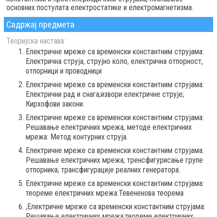
основних постулата електростатике и електромагнетизма.
Садржај предмета
Теоријска настава:
Електричне мреже са временски константним струјама:
Електрична струја, струјно коло, електрична отпорност,
отпорници и проводници
Електричне мреже са временски константним струјама:
Електрични рад и снага;извори електричне струје;
Кирхофови закони.
Електричне мреже са временски константним струјама:
Решавање електричних мрежа; методе електричних
мрежа: Метод контурних струја.
Електричне мреже са временски константним струјама:
Решавање електричних мрежа; тренсфигурисање групе
отпорника; трансфигурације реалних генератора.
Електричне мреже са временски константним струјама:
теореме електричних мрежа:Тевененова теорема
,Електричне мреже са временски константним струјама:
Решавање електричних мрежа;теореме електричних