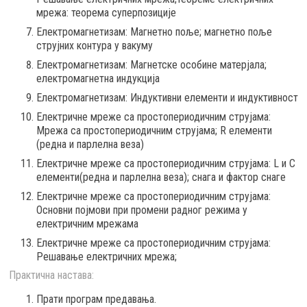
мрежа: теорема суперпозиције
Електромагнетизам: Магнетно поље; магнетно поље
струјних контура у вакуму
Електромагнетизам: Магнетске особине матерјала;
електромагнетна индукција
Електромагнетизам: Индуктивни елементи и индуктивност
Електричне мреже са простопериодичним струјама:
Мрежа са простопериодичним струјама; R елементи
(редна и парлелна веза)
Електричне мреже са простопериодичним струјама: L и C
елементи(редна и парлелна веза); снага и фактор снаге
Електричне мреже са простопериодичним струјама:
Основни појмови при промени радног режима у
електричним мрежама
Електричне мреже са простопериодичним струјама:
Решавање електричних мрежа;
Практична настава:
Прати програм предавања.