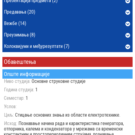
Презентација предмета (2)
Предавања (20)
Вежбе (14)
Преузимања (8)
Колоквијуми и међурезултати (7)
Обавештења
Опште информације
Ниво студија:
Основне струковне студије
Година студија:
1
Семестар:
1
Услов:
Циљ:
Стицање основних знања из области електротехнике.
Исход:
Познавање начина рада и карактеристика генератора,
отпорника, калема и кондензатора у мрежама са временски
константним и простопериодичним струјама, познавање