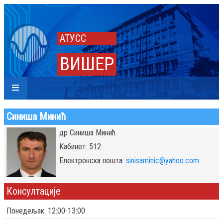
АТУСС
ВИШЕР
Синиша Минић
др Синиша Минић
Kабинет: 512
Eлектронска пошта:
sinisaminic@yahoo.com
Консултације
Понедељак: 12:00-13:00