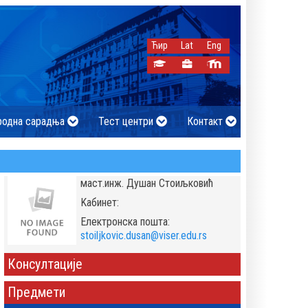
Ћир
Lat
Eng
родна сарадња
Тест центри
Контакт
маст.инж. Душан Стоиљковић
Kабинет:
Eлектронска пошта:
stoiljkovic.dusan@viser.edu.rs
Консултације
Предмети