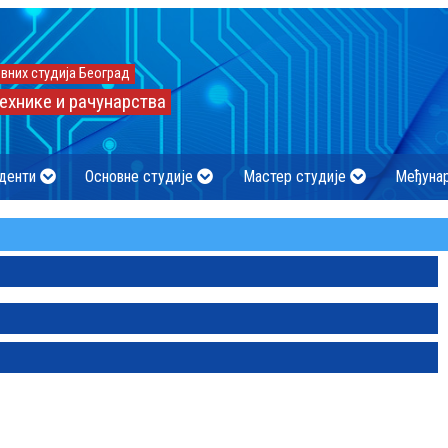
вних студија Београд
ехнике и рачунарства
денти
Основне студије
Мастер студије
Међуна