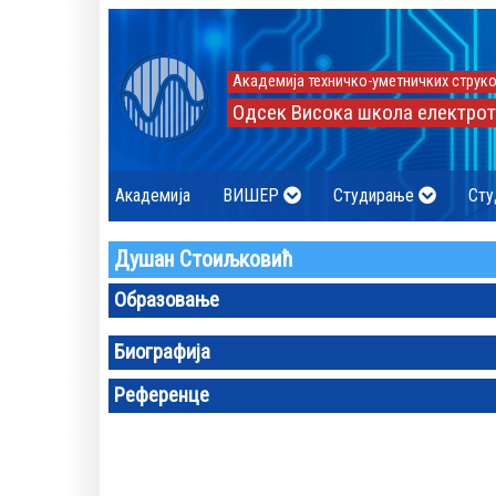
Академија техничко-уметничких струко
Одсек Висока школа електрот
Академија
ВИШЕР
Студирање
Сту
Душан Стоиљковић
Образовање
Биографија
Референце