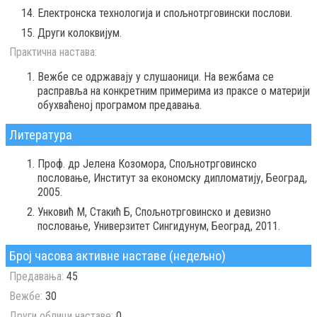
Електронска технологија и спољнотрговински послови.
Други колоквијум.
Практична настава:
Вежбе се одржавају у слушаоници. На вежбама се
расправља на конкретним примерима из праксе о материји
обухваћеној програмом предавања.
Литература
Проф. др Јелена Козомора, Спољнотрговинско
пословање, Институт за економску дипломатију, Београд,
2005.
Унковић М, Стакић Б, Спољнотрговинско и девизно
пословање, Универзитет Сингидунум, Београд, 2011.
Број часова активне наставе (недељно)
Предавања:
45
Вежбе:
30
Други облици наставе:
0