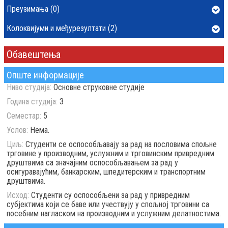
Преузимања (0)
Колоквијуми и међурезултати (2)
Обавештења
Опште информације
Ниво студија:
Основне струковне студије
Година студија:
3
Семестар:
5
Услов:
Нема.
Циљ:
Студенти се оспособљавају за рад на пословима спољне
трговине у производним, услужним и трговинским привредним
друштвима са значајним оспособљавањем за рад у
осигуравајућим, банкарским, шпедитерским и транспортним
друштвима.
Исход:
Студенти су оспособљени за рад у привредним
субјектима који се баве или учествују у спољној трговини са
посебним нагласком на производним и услужним делатностима.