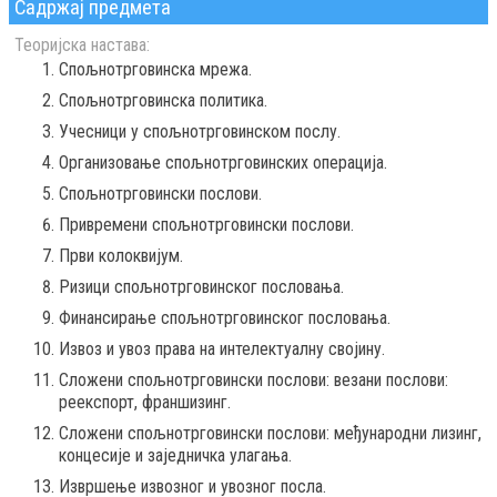
Садржај предмета
Теоријска настава:
Спољнотрговинска мрежа.
Спољнотрговинска политика.
Учесници у спољнотрговинском послу.
Организовање спољнотрговинских операција.
Спољнотрговински послови.
Привремени спољнотрговински послови.
Први колоквијум.
Ризици спољнотрговинског пословања.
Финансирање спољнотрговинског пословања.
Извоз и увоз права на интелектуалну својину.
Сложени спољнотрговински послови: везани послови:
реекспорт, франшизинг.
Сложени спољнотрговински послови: међународни лизинг,
концесије и заједничка улагања.
Извршење извозног и увозног посла.