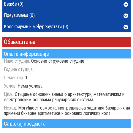
Вежбе (0)
Преузимања (0)
Колоквијуми и међурезултати (0)
Обавештења
Опште информације
Ниво студија:
Основне струковне студије
Година студија:
1
Семестар:
1
Услов:
Нема услова.
Циљ:
Стицање основних знања о архитектури, математичким и
електронским основама рачунарских система.
Исход:
Могућност самосталног решавања задатака базираних на
примени бинарне аритметике и основних логичких кола.
Садржај предмета