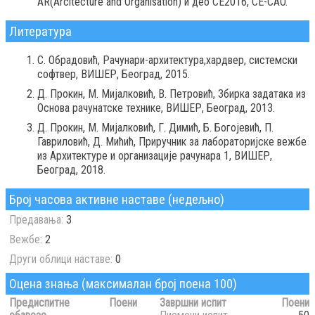
AR(Arcitecture and Organisation) и део CE2016, CE-CAO.
Литература
С. Обрадовић, Рачунари-архитектура,хардвер, системски
софтвер, ВИШЕР, Београд, 2015.
Д. Прокин, М. Мијалковић, В. Петровић, Збирка задатака из
Основа рачунатске технике, ВИШЕР, Београд, 2013.
Д. Прокин, М. Мијалковић, Г. Димић, Б. Богојевић, П.
Гавриловић, Д. Мићић, Приручник за лабораторијске вежбе
из Архитектуре и организације рачунара 1, ВИШЕР,
Београд, 2018.
Број часова активне наставе (недељно)
Предавања:
3
Вежбе:
2
Други облици наставе:
0
Оцена знања (максималан број поена 100)
Предиспитне
Поени
Завршни испит
Поени