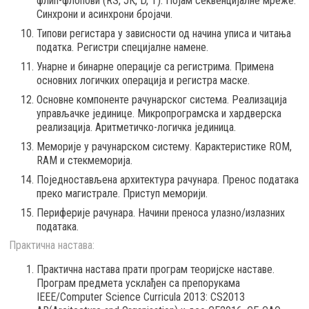
флип-флопови (RS, ЈК, D, Т). Појам секвенцијалне мреже.
Синхрони и асинхрони бројачи.
Типови регистара у зависности од начина уписа и читања
податка. Регистри специјалне намене.
Унарне и бинарне операције са регистрима. Примена
основних логичких операција и регистра маске.
Основне компоненте рачунарског система. Реализација
управљачке јединице. Микропрограмска и хардверска
реализација. Аритметичко-логичка јединица.
Меморије у рачунарском систему. Карактеристике ROM,
RAM и стекмеморија.
Поједностављена архитектура рачунара. Пренос података
преко магистрале. Приступ меморији.
Периферије рачунара. Начини преноса улазно/излазних
података.
Практична настава:
Практична настава прати програм теоријске наставе.
Програм предмета усклађен са препорукaма
IEEE/Computer Science Curricula 2013: CS2013