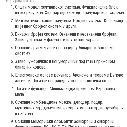
Теоријска настава:
Општи модел рачунарског система. Функционална блок
шема рачунара. Хијерархијски модел рачунарског система.
Математичке основе рачунара. Бројни системи. Конверзије
из једног бројног систем у други.
Бинарни бројни систем. Означени и неозначени бројеви.
Запис у формату фиксног и покретног зареза.
Основне аритметичке операције у бинарном бројном
систему.
Запис нумеричких и ненумеричких података применом
бинарних кодова.
Електронске основе рачунара. Аксиоме и теореме Булове
алгебре. Логичке операције и основна логичка кола.
Логичке функције. Минимизација применом Карноових
мапа.
Основне комбинационе мреже: декодер, кодер,
мултиплексер, демултиплексер, компаратор, полусабирач
и сабирач.
Основни меморијски елементи: асинхрони и синхрони