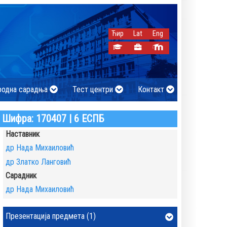
Ћир
Lat
Eng
родна сарадња
Тест центри
Контакт
Шифра: 170407 | 6 ЕСПБ
Наставник
др Нада Михаиловић
др Златко Ланговић
Сарадник
др Нада Михаиловић
Презентација предмета (1)