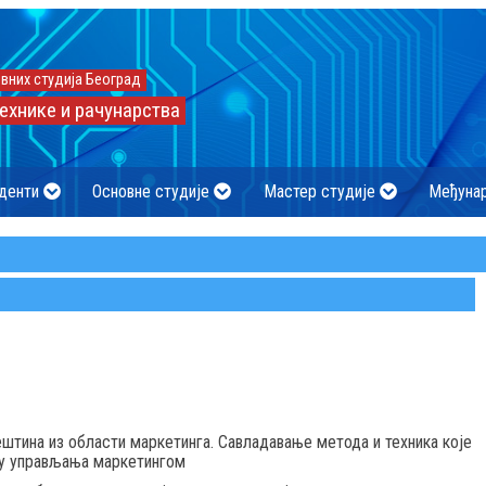
вних студија Београд
ехнике и рачунарства
денти
Основне студије
Мастер студије
Међуна
штина из области маркетинга. Савладавање метода и техника које
су управљања маркетингом