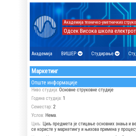
Академија техничко-уметничких струко
Одсек Висока школа електрот
Академија
ВИШЕР
Студирање
Сту
Маркетинг
Опште информације
Ниво студија:
Основне струковне студије
Година студија:
1
Семестар:
2
Услов:
Нема.
Циљ:
Циљ предмета је стицање основних знања и ве
се користе у маркетингу и њихова примена у проце