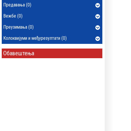
Предавања (0)
Вежбе (0)
Преузимања (0)
Колоквијуми и међурезултати (0)
Обавештења