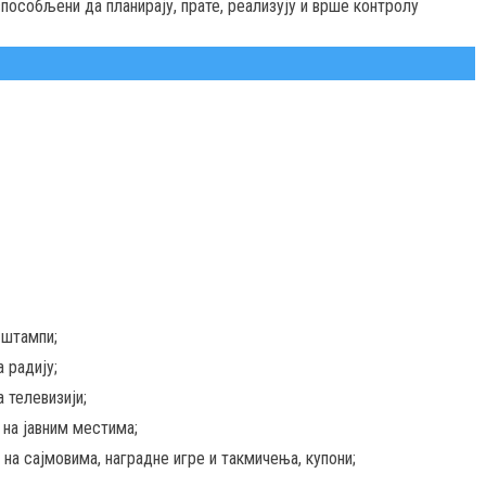
пособљени да планирају, прате, реализују и врше контролу
 штампи;
 радију;
 телевизији;
на јавним местима;
на сајмовима, наградне игре и такмичења, купони;