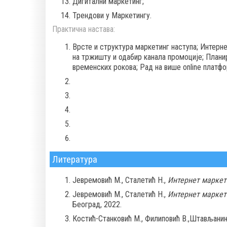
Дигитални маркетинг;
Трендови у Маркетингу.
Практична настава:
Врсте и структура маркетинг наступа; Интерн
на тржишту и одабир канала промоције; План
временских рокова; Рад на више оnline платфо
Литература
Јевремовић М., Сталетић Н.,
Интернет маркети
Јевремовић М., Сталетић Н.,
Интернет маркети
Београд, 2022.
Костић-Станковић М., Филиповић В.,Штављанин