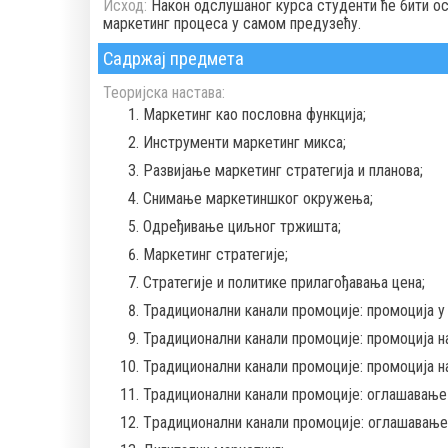
Исход:
Након одслушаног курса студенти ће бити ос
маркетинг процеса у самом предузећу.
Садржај предмета
Теоријска настава:
Маркетинг као пословна функција;
Инструменти маркетинг микса;
Развијање маркетинг стратегија и планова;
Снимање маркетиншког окружења;
Одређивање циљног тржишта;
Маркетинг стратегије;
Стратегије и политике прилагођавања цена;
Традиционални канали промоције: промоција у
Традиционални канали промоције: промоција на
Традиционални канали промоције: промоција на
Традиционални канали промоције: оглашавање 
Tрадиционални канали промоције: оглашавање 