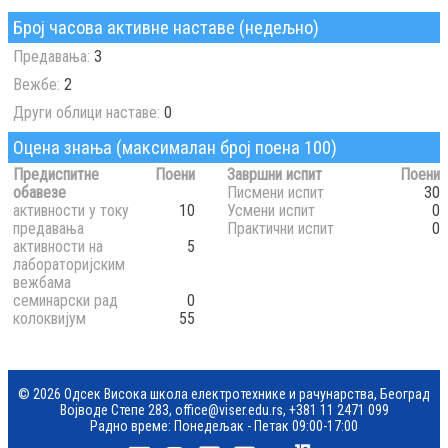
Број часова активне наставе (недељно)
Предавања:
3
Вежбе:
2
Други облици наставе:
0
Оцена знања (максималан број поена 100)
Предиспитне
Поени
Завршни испит
Поени
обавезе
Писмени испит
30
активности у току
10
Усмени испит
0
предавања
Практични испит
0
активности на
5
лабораторијским
вежбама
семинарски рад
0
колоквијум
55
© 2026 Одсек Висока школа електротехнике и рачунарства, Београд
Војводе Степе 283,
office@viser.edu.rs
,
+381 11 2471 099
Радно време: Понедељак - Петак 09:00-17:00