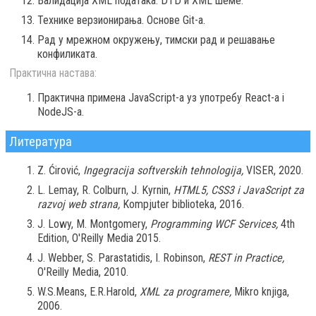
Валидација XML података: DTD и XML шеме.
Технике верзионирања. Основе Git-a.
Рад у мрежном окружењу, тимски рад и решавање
конфиликата.
Практична настава:
Практична примена JavaScript-a уз употребу React-a i
NodeJS-a.
Литература
Z. Ćirović,
Ingegracija softverskih tehnologija,
VISER, 2020.
L. Lemay, R. Colburn, J. Kyrnin,
HTML5, CSS3 i JavaScript za
razvoj web strana,
Kompjuter biblioteka, 2016.
J. Lowy, M. Montgomery,
Programming WCF Services,
4th
Edition, O'Reilly Media 2015.
J. Webber, S. Parastatidis, I. Robinson,
REST in Practice,
O'Reilly Media, 2010.
W.S.Means, E.R.Harold,
XML za programere,
Mikro knjiga,
2006.