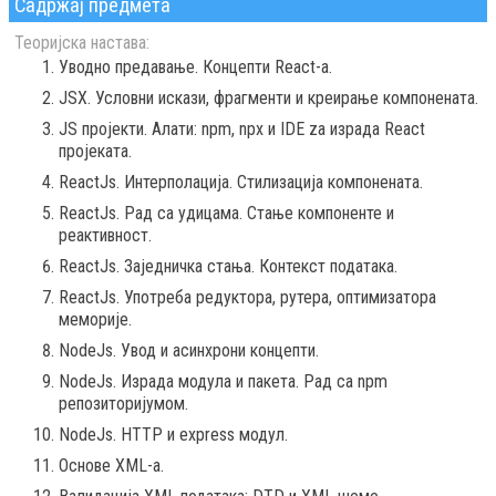
Садржај предмета
Теоријска настава:
Уводно предавање. Концепти React-a.
JSX. Условни искази, фрагменти и креирање компонената.
JS пројекти. Алати: npm, npx и IDE za израда React
пројеката.
ReactJs. Интерполација. Стилизација компонената.
ReactJs. Рад са удицама. Стање компоненте и
реактивност.
ReactJs. Заједничка стања. Контекст података.
ReactJs. Употреба редуктора, рутера, оптимизатора
меморије.
NodeJs. Увод и асинхрони концепти.
NodeJs. Израда модула и пакета. Рад са npm
репозиторијумом.
NodeJs. HTTP и express модул.
Основе XML-а.