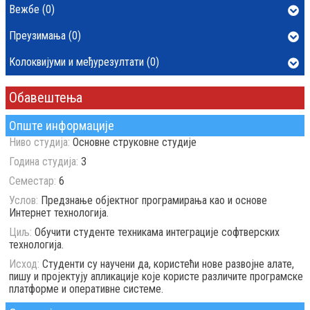
Вежбе (0)
Преузимања (0)
Колоквијуми и међурезултати (0)
Обавештења
Опште информације
Ниво студија:
Основне струковне студије
Година студија:
3
Семестар:
6
Услов:
Предзнање објектног програмирања као и основе
Интернет технологија.
Циљ:
Обучити студенте техникама интеграције софтверских
технологија.
Исход:
Студенти су научени да, користећи нове развојне алате,
пишу и пројектују апликације које користе различите програмске
платформе и оперативне системе.