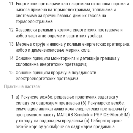
Енергетски претварачи као савремена еколошка опрема и
њихова примена на термоелектранама, топланама и
системима за пречишћавање димних гасова на
термоелектранама
Хаваријски режими у колима енергетских претварача и
избор заштитне опреме и заштитних уређаја.
Мерења струје и напона у колима енергетских претварача;
избор и димензионисање мерних кола;
Основни принципи мониторинга и детекције грешака у
склоповима енергетских претварача;
Основни принципи прорачуна поузданости
електроенергетских претварача
Практична настава:
a) Рачунске вежбе: решавање практичних задатака у
складу са садржајем предавања (б) Рачунарске вежбе:
симулације апликативних кола енергетских претварача (у
програмском пакету MATLAB Simulink и PSPICE-MicroSIM)
у складу са садржајем предавања (в) Лабораторијске
вежбе које су усклађене са садржајем предавања