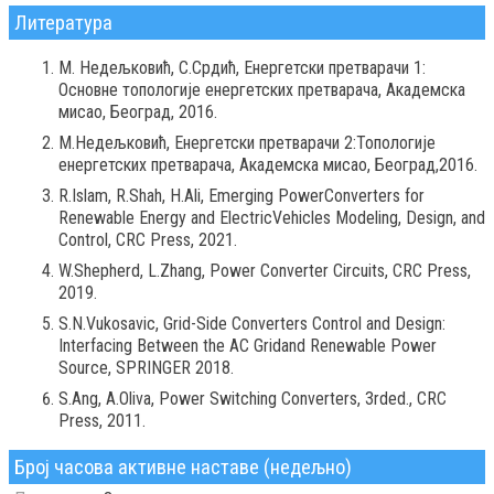
Литература
М. Недељковић, С.Срдић, Енергетски претварачи 1:
Основне топологије енергетских претварача, Академска
мисао, Београд, 2016.
М.Недељковић, Енергетски претварачи 2:Топологије
енергетских претварача, Академска мисао, Београд,2016.
R.Islam, R.Shah, H.Ali, Emerging PowerConverters for
Renewable Energy and ElectricVehicles Modeling, Design, and
Control, CRC Press, 2021.
W.Shepherd, L.Zhang, Power Converter Circuits, CRC Press,
2019.
S.N.Vukosavic, Grid-Side Converters Control and Design:
Interfacing Between the AC Gridand Renewable Power
Source, SPRINGER 2018.
S.Ang, A.Oliva, Power Switching Converters, 3rded., CRC
Press, 2011.
Број часова активне наставе (недељно)