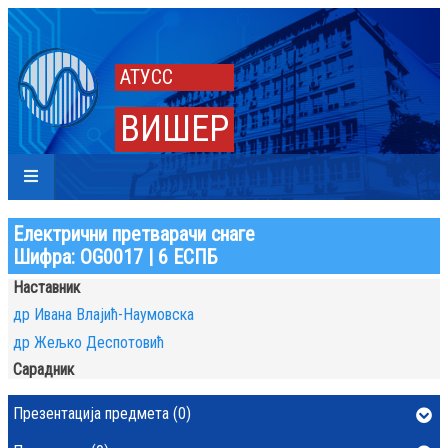
АТУСС
ВИШЕР
Електрични претварачи снаге
Шифра: OG0017 | 6 ЕСПБ
Наставник
др Ивана Влајић-Наумовска
др Жељко Деспотовић
Сарадник
Презентација предмета (0)