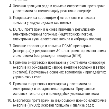
Основни принципи рада и примена енергетских претварача
у системима за компензацију реактивне енергије.
Исправљачи са корекцијом фактора снаге и њихова
примена у индустријским системима
DC/DC претварачи и њихова примена у регулисаним
електромоторним погонима (индустријски погони,
електрична вуча, електрична возила и хибридни погони).
Основне топологије и примена DC/AC претварача
(инвертора) у регулисаним АС електромоторним погонима
и системима беспрекидног напајања (БПН).
Примена енергетских претварача у системима конверзије
енергије из обновљивих извора енергије (соларни и ветро
системи). Проучавање основних топологија и припадајућих
управљачких кола
Примена енергетских претварача у системима за
електролизу и складиштење водоника. Проучавање
основних топологија и припадајућих управљачких кола
Енергетски претварачи за једносмерни пренос електричне
енергије (HVDC); Основни принципа и анализа рада;