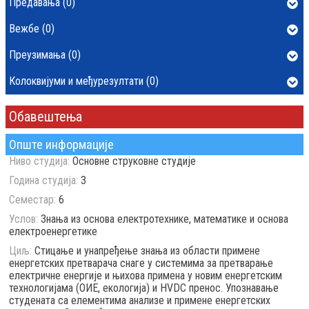
Предавања (0)
Вежбе (0)
Преузимања (0)
Колоквијуми и међурезултати (0)
Обавештења
Опште информације
Ниво студија:
Основне струковне студије
Година студија:
3
Семестар:
6
Услов:
Знања из основа електротехнике, математике и основа
електроенергетике
Циљ:
Стицање и унапређење знања из области примене
енергетских претварача снаге у системима за претварање
електричне енергије и њихова примена у новим енергетским
технологијама (ОИЕ, екологија) и HVDC пренос. Упознавање
студената са елементима анализе и примене енергетских