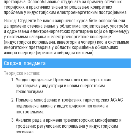
претварача. Оспособљавање студената за примену стечених
теоријских и практичних знања за решавање конкретних
проблема у индустријским електроенергетским постројењима.
Исход:
Студенти ће након завршеног курса бити оспособљени
да примене стечена знања у областима пројектовању, употребе
и одржавања електроенергетских претварача који се примењују
у системима напајања и електроенергетске конверзије
(индустријски исправљачи, инвертори и чопери) као и системима
енергетских претварача у области коришћења обновљивих
извора енергије (мрежни и хибридни системи).
Садржај предмета
Теоријска настава:
Уводно предавање:Примена електроенергетских
претварача у индустрији и новим енергетским
технологијама
Примена монофазних и трофазних тиристорских AC/AC
подешавача напона у индустријским погонима и
постројењима.
Анализа рада и примена транзисторских монофазних и
трофазних регулисаних исправљача у индустријским
погонима