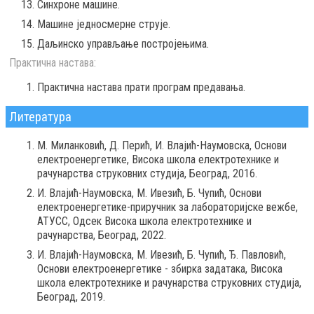
Синхроне машине.
Машине једносмерне струје.
Даљинско управљање постројењима.
Практична настава:
Практична настава прати програм предавања.
Литература
М. Миланковић, Д. Перић, И. Влајић-Наумовска, Основи
електроенергетике, Висока школа електротехнике и
рачунарства струковних студија, Београд, 2016.
И. Влајић-Наумовска, М. Ивезић, Б. Чупић, Основи
електроенергетике-приручник за лабораторијске вежбе,
АТУСС, Одсек Висока школа електротехнике и
рачунарства, Београд, 2022.
И. Влајић-Наумовска, М. Ивезић, Б. Чупић, Ђ. Павловић,
Основи електроенергетике - збирка задатака, Висока
школа електротехнике и рачунарства струковних студија,
Београд, 2019.