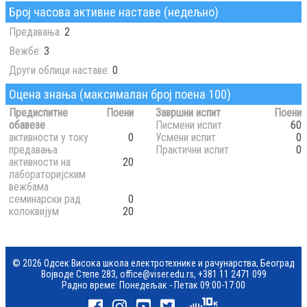
Број часова активне наставе (недељно)
Предавања:
2
Вежбе:
3
Други облици наставе:
0
Оцена знања (максималан број поена 100)
Предиспитне
Поени
Завршни испит
Поени
обавезе
Писмени испит
60
активности у току
0
Усмени испит
0
предавања
Практични испит
0
активности на
20
лабораторијским
вежбама
семинарски рад
0
колоквијум
20
© 2026 Одсек Висока школа електротехнике и рачунарства, Београд
Војводе Степе 283,
office@viser.edu.rs
,
+381 11 2471 099
Радно време: Понедељак - Петак 09:00-17:00