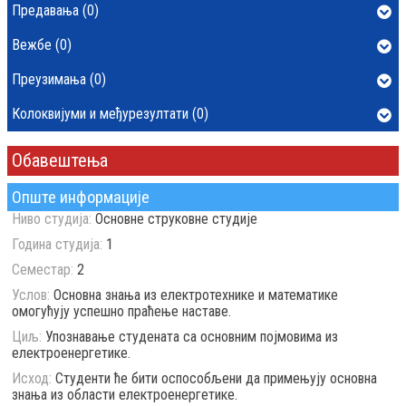
Предавања (0)
Вежбе (0)
Преузимања (0)
Колоквијуми и међурезултати (0)
Обавештења
Опште информације
Ниво студија:
Основне струковне студије
Година студија:
1
Семестар:
2
Услов:
Основна знања из електротехнике и математике
омогућују успешно праћење наставе.
Циљ:
Упознавање студената са основним појмовима из
електроенергетике.
Исход:
Студенти ће бити оспособљени да примењују основна
знања из области електроенергетике.