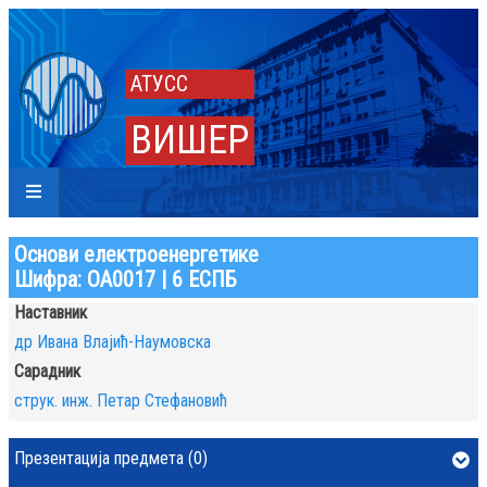
АТУСС
ВИШЕР
Основи електроенергетике
Шифра: ОА0017 | 6 ЕСПБ
Наставник
др Ивана Влајић-Наумовска
Сарадник
струк. инж. Петар Стефановић
Презентација предмета (0)