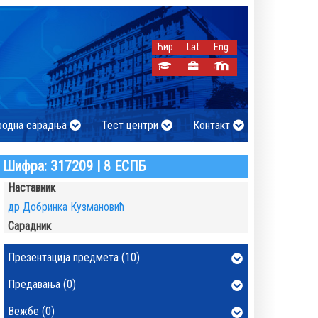
Ћир
Lat
Eng
родна сарадња
Тест центри
Контакт
Шифра: 317209 | 8 ЕСПБ
Наставник
др Добринка Кузмановић
Сарадник
Презентација предмета (10)
Предавања (0)
Вежбе (0)