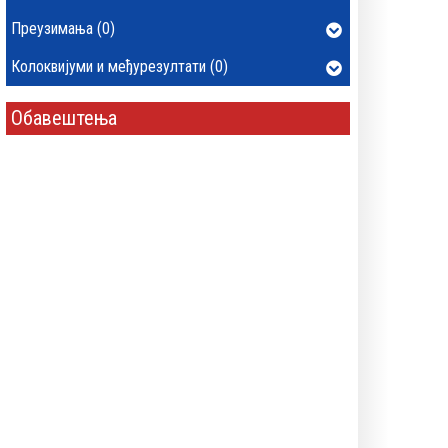
Преузимања (0)
Колоквијуми и међурезултати (0)
Обавештења