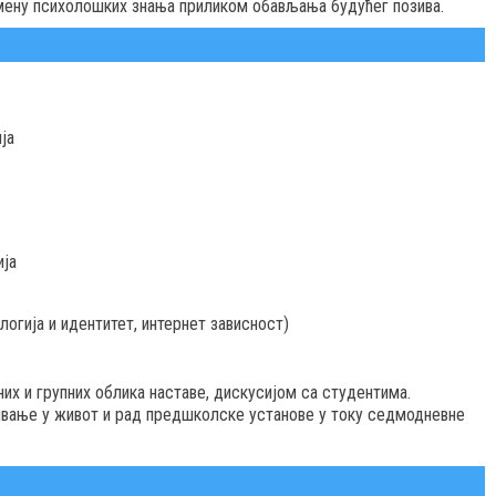
мену психолошких знања приликом обављања будућег позива.
ја
ија
логија и идентитет, интернет зависност)
их и групних облика наставе, дискусијом са студентима.
вање у живот и рад предшколске установе у току седмодневне