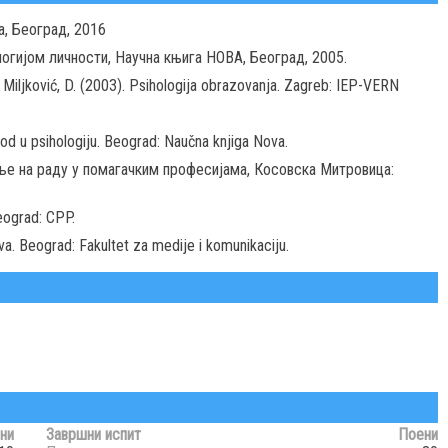
а, Београд, 2016
огијом личности, Научна књига НОВА, Београд, 2005.
V., Miljković, D. (2003). Psihologija obrazovanja. Zagreb: IEP-VERN
Uvod u psihologiju. Beograd: Naučna knjiga Nova.
вље на раду у помагачким професијама, Косовска Митровица:
Beograd: CPP.
ova. Beograd: Fakultet za medije i komunikaciju.
ни
Завршни испит
Поени