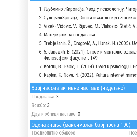
Љубомир Жиропађа, Увод у психологију, Чигој
СулејманХрњица, Општа психологија са психол
Vizek- Vidović, V., Rijavec, M., Vlahović- Štetić, 
Материјали са предавања
Trebješanin, Ž., Dragović, A., Hanak, N. (2005). 
5. Јаредић, Б. (2021). Стрес и ментално здра
Филозофски факултет, 149
Kordić, B., Babić, L. (2014). Uvod u psihologiju. 
Kaplan, F., Nova, N. (2022). Kultura internet mim
Број часова активне наставе (недељно)
Предавања:
3
Вежбе:
3
Други облици наставе:
0
Оцена знања (максималан број поена 100)
Предиспитне обавезе
Пое