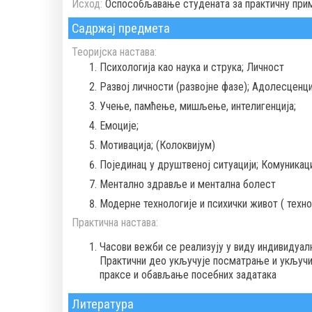
Исход:
Оспособљавање студената за практичну при
Садржај предмета
Теоријска настава:
Психологија као наука и струка; Личност
Развој личности (развојне фазе); Адолесценци
Учење, памћење, мишљење, интелигенција;
Емоције;
Мотивација; (Колоквијум)
Појединац у друштвеној ситуацији; Комуникац
Ментално здравље и ментална болест
Модерне технологије и психички живот ( техно
Практична настава:
Часови вежби се реализују у виду индивидуалн
Практични део укључује посматрање и укључи
праксе и обављање посебних задатака
Литература