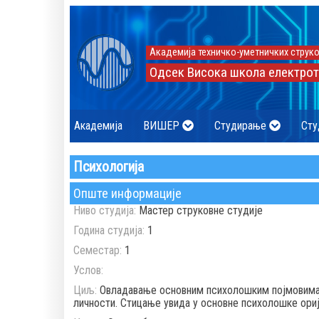
Академија техничко-уметничких струко
Одсек Висока школа електрот
Академија
ВИШЕР
Студирање
Сту
Психологија
Опште информације
Ниво студија:
Мастер струковне студије
Година студија:
1
Семестар:
1
Услов:
Циљ:
Овладавање основним психолошким појмовима
личности. Стицање увида у основне психолошке ориј