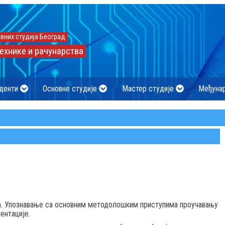
вних студија Београд
ехнике и рачунарства
денти
Основне студије
Мастер студије
Међуна
. Упознавање са основним методолошким приступима проучавању
ентације.