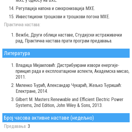
МХЕ у односу на ВХЕ.
Регулација напона и синхронизација МХЕ.
Инвестициони трошкови и трошкови погона МХЕ.
Практична настава:
Вежбе, Други облици наставе, Студијски истраживачки
рад, Практична настава прати програм предавања.
Литература
Владица Мијаиловић: Дистрибуирани извори енергије-
принцип рада и експлоатациони аспекти, Академска мисао,
2011.
Миленко Ђурић, Александар Чукарић, Жељко Ђуришић:
Електране, 2014.
Gilbert M. Masters:Renewable and Efficient Electric Power
Systems, 2nd Edition, John Wiley & Sons, 2013.
Број часова активне наставе (недељно)
Предавања:
3