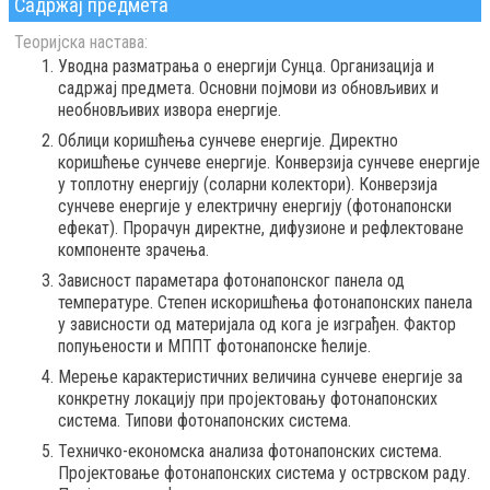
Садржај предмета
Теоријска настава:
Уводнa разматрања о енергији Сунца. Организација и
садржај предмета. Основни појмови из обновљивих и
необновљивих извора енергије.
Облици коришћења сунчеве енергије. Директно
коришћење сунчеве енергије. Конверзија сунчеве енергије
у топлотну енергију (соларни колектори). Конверзија
сунчеве енергије у електричну енергију (фотонапонски
ефекат). Прорачун директне, дифузионе и рефлектоване
компоненте зрачења.
Зависност параметара фотонапонског панела од
температуре. Степен искоришћења фотонапонских панела
у зависности од материјала од кога је изграђен. Фактор
попуњености и МППТ фотонапонске ћелије.
Мерење карактеристичних величина сунчеве енергије за
конкретну локацију при пројектовању фотонапонских
система. Типови фотонапонских система.
Техничко-економска анализа фотонапонских система.
Пројектовање фотонапонских система у острвском раду.