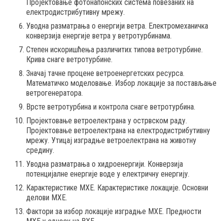
Пројектовање фотонапонских система повезаних на
електродистрибутивну мрежу.
Уводна разматрања о енергији ветра. Електромеханичка
конверзија енергије ветра у ветротурбинама.
Степен искоришћења различитих типова ветротурбине.
Крива снаге ветротурбине.
Значај тачне процене ветроенергетских ресурса.
Математичко моделовање. Избор локације за постављање
ветрогенератора.
Врсте ветротурбина и контрола снаге ветротурбина.
Пројектовање ветроелектрана у острвском раду.
Пројектовање ветроелектрана на електродистрибутивну
мрежу. Утицај изградње ветроелектрана на животну
средину.
Уводна разматрања о хидроенергији. Конверзија
потенцијалне енергије воде у електричну енергију.
Карактеристике МХЕ. Карактеристике локације. Основни
делови МХЕ.
Фактори за избор локације изградње МХЕ. Предности