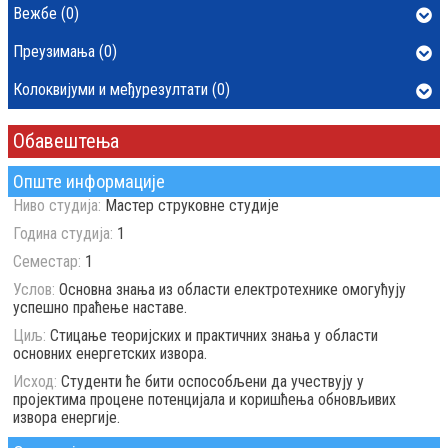
Вежбе (0)
Преузимања (0)
Колоквијуми и међурезултати (0)
Обавештења
Опште информације
Ниво студија:
Мастер струковне студије
Година студија:
1
Семестар:
1
Услов:
Основна знања из области електротехнике омогућују
успешно праћење наставе.
Циљ:
Стицање теоријских и практичних знања у области
основних енергетских извора.
Исход:
Студенти ће бити оспособљени да учествују у
пројектима процене потенцијала и коришћења обновљивих
извора енергије.