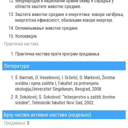
Међународни и национални правни оквир и сарадња у
области заштите животне средине.
Заштита животне средине и енергетика- извори загађења,
енергетска ефикасност, обновљиви извори енергије.
Оплемењивање животне средине.
Колоквијум.
Практична настава:
Практична настава прати програм предавања.
Литература
Š. Đarmati, D. Veselinović, I. Gržetić, D. Marković, Životna
sredina i njena zaštita I, Fakultet za primenjenu
ekologiju,Univerzitet Singidunum, Beograd, 2008.
R. Sokolović, S. Sokolović: “Inženjerstvo u zaštiti životne
sredine”, Tehnološki fakultet Novi Sad, 2002.
Број часова активне наставе (недељно)
Предавања:
3