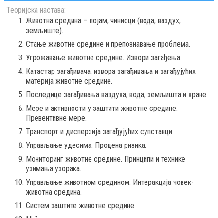
Теоријска настава:
Животна средина – појам, чиниоци (вода, ваздух,
земљиште).
Стање животне средине и препознавање проблема.
Угрожавање животне средине. Извори загађења.
Катастар загађивача, извора загађивања и загађујућих
материја животне средине.
Последице загађивања ваздуха, вода, земљишта и хране.
Мере и активности у заштити животне средине.
Превентивне мере.
Транспорт и дисперзија загађујућих супстанци.
Управљање удесима. Процена ризика.
Мониторинг животне средине. Принципи и технике
узимања узорака.
Управљање животном средином. Интеракција човек-
животна средина.
Систем заштите животне средине.