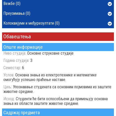
Вежбе (0)
Преузимања (0)
Колоквијуми и међурезултати (0)
Обавештења
Опште информације
Ниво студија:
Основне струковне студије
Година студија:
3
Семестар:
6
Услов:
Основна знања из електротехнике и математике
омогућују успешно праћење наставе.
Циљ:
Упознавање студената са основним појмовима из заштите
животне средине.
Исход:
Студенти ће бити оспособљени да примењују основна
знања из области заштите животне средине.
Садржај предмета