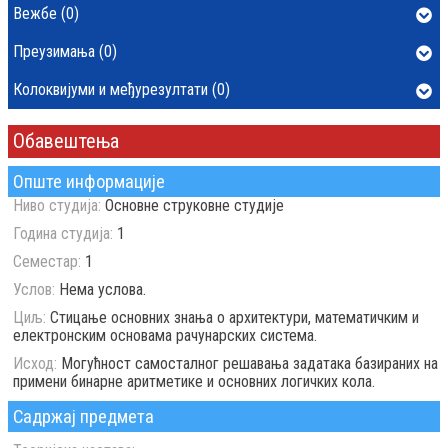
Вежбе (0)
Преузимања (0)
Колоквијуми и међурезултати (0)
Обавештења
Опште информације
Ниво студија:
Основне струковне студије
Година студија:
1
Семестар:
1
Услов:
Нема услова.
Циљ:
Стицање основних знања о архитектури, математичким и
електронским основама рачунарских система.
Исход:
Могућност самосталног решавања задатака базираних на
примени бинарне аритметике и основних логичких кола.
Садржај предмета