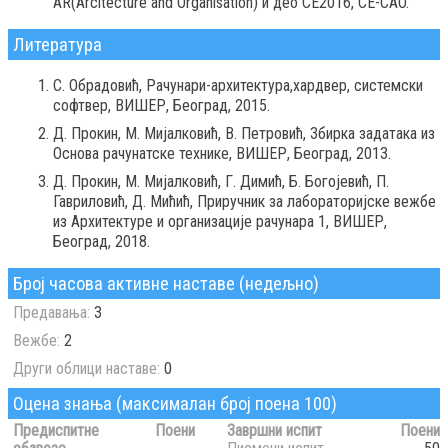
AR(Arcitecture and Organisation) и део CE2016, CE-CAO.
Литература
С. Обрадовић, Рачунари-архитектура,хардвер, системски
софтвер, ВИШЕР, Београд, 2015.
Д. Прокин, М. Мијалковић, В. Петровић, Збирка задатака из
Основа рачунатске технике, ВИШЕР, Београд, 2013.
Д. Прокин, М. Мијалковић, Г. Димић, Б. Богојевић, П.
Гавриловић, Д. Мићић, Приручник за лабораторијске вежбе
из Архитектуре и организације рачунара 1, ВИШЕР,
Београд, 2018.
Број часова активне наставе (недељно)
Предавања:
3
Вежбе:
2
Други облици наставе:
0
Оцена знања (максималан број поена 100)
Предиспитне
Поени
Завршни испит
Поени