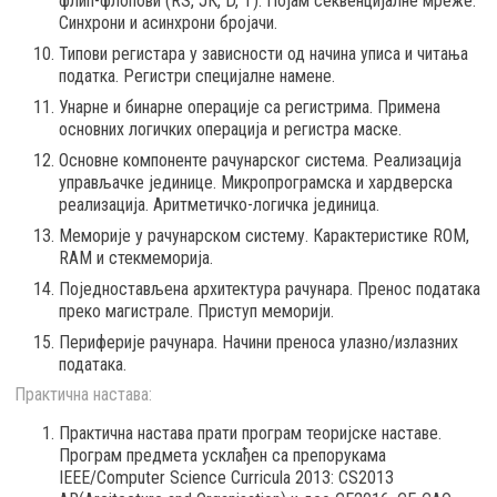
флип-флопови (RS, ЈК, D, Т). Појам секвенцијалне мреже.
Синхрони и асинхрони бројачи.
Типови регистара у зависности од начина уписа и читања
податка. Регистри специјалне намене.
Унарне и бинарне операције са регистрима. Примена
основних логичких операција и регистра маске.
Основне компоненте рачунарског система. Реализација
управљачке јединице. Микропрограмска и хардверска
реализација. Аритметичко-логичка јединица.
Меморије у рачунарском систему. Карактеристике ROM,
RAM и стекмеморија.
Поједностављена архитектура рачунара. Пренос података
преко магистрале. Приступ меморији.
Периферије рачунара. Начини преноса улазно/излазних
података.
Практична настава:
Практична настава прати програм теоријске наставе.
Програм предмета усклађен са препорукaма
IEEE/Computer Science Curricula 2013: CS2013