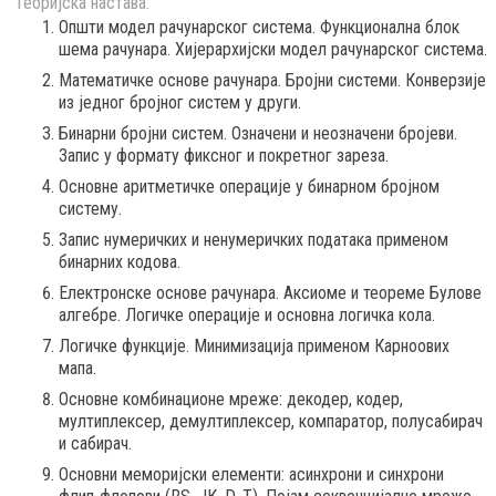
Теоријска настава:
Општи модел рачунарског система. Функционална блок
шема рачунара. Хијерархијски модел рачунарског система.
Математичке основе рачунара. Бројни системи. Конверзије
из једног бројног систем у други.
Бинарни бројни систем. Означени и неозначени бројеви.
Запис у формату фиксног и покретног зареза.
Основне аритметичке операције у бинарном бројном
систему.
Запис нумеричких и ненумеричких података применом
бинарних кодова.
Електронске основе рачунара. Аксиоме и теореме Булове
алгебре. Логичке операције и основна логичка кола.
Логичке функције. Минимизација применом Карноових
мапа.
Основне комбинационе мреже: декодер, кодер,
мултиплексер, демултиплексер, компаратор, полусабирач
и сабирач.
Основни меморијски елементи: асинхрони и синхрони