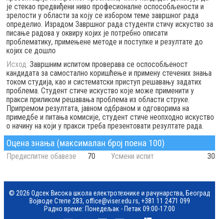
је стекао предвиђени ниво професионалне оспособљености и
зрелости у области за коју се избором теме завршног рада
определио. Израдом Завршног рада студенти стичу искуство за
писање радова у оквиру којих је потребно описати
проблематику, примењене методе и поступке и резултате до
којих се дошло
Исход:
Завршним испитом проверава се оспособљеност
кандидата за самостално коришћење и примену стечених знања
током студија, као и систематски приступ решавању задатих
проблема. Студент стиче искуство које може применити у
пракси приликом решавања проблема из области струке.
Припремом резултата, јавном одбраном и одговорима на
примедбе и питања комисије, студент стиче неопходно искуство
о начину на који у пракси треба презентовати резултате рада.
Оцена знања (максималан број поена 100)
Предиспитне обавезе
70
Усмени испит
30
© 2026 Одсек Висока школа електротехнике и рачунарства, Београд
Војводе Степе 283,
office@viser.edu.rs
,
+381 11 2471 099
Радно време: Понедељак - Петак 09:00-17:00