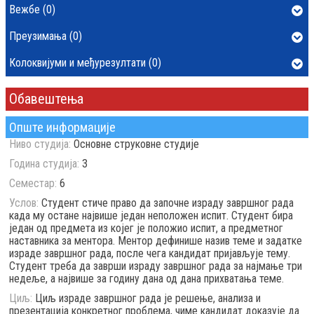
Вежбе (0)
Преузимања (0)
Колоквијуми и међурезултати (0)
Обавештења
Опште информације
Ниво студија:
Основне струковне студије
Година студија:
3
Семестар:
6
Услов:
Студент стиче право да започне израду завршног рада
када му остане највише један неположен испит. Студент бира
један од предмета из којег је положио испит, а предметног
наставника за ментора. Ментор дефинише назив теме и задатке
израде завршног рада, после чега кандидат пријављује тему.
Студент треба да заврши израду завршног рада за најмање три
недеље, а највише за годину дана од дана прихватања теме.
Циљ:
Циљ израде завршног рада је решење, анализа и
презентација конкретног проблема, чиме кандидат доказује да