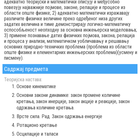
адекватно теоријски и математички описују и међусобно
повезују најважније појмове, законе, релације и процесе из
области опште физике; 2) адекватно математички изражавају
различите физичке величине преко одређеног низа других
задатих величина и тиме демонстрирају логичко-математичку
оспособљеност неопходну за основна инжењерска моделовања;
3) примене познавање датих физичких појмова, закона, релација
и процеса у анализи, математичком уобличавању и решавању
основних природно-техничких проблема (проблема из области
опште физике и елементарних инжењерских проблема)(усмену и
писмену).
Садржај предмета
Теоријска настава:
Основе кинематике
Основни закони динамике: закон промене количине
кретања, закон инерције, закон акције и реaкције, закон
одржања количине кретања.
Врсте сила. Рад. Закон одржања енергије
Ротационо кретање
Осцилације и таласи