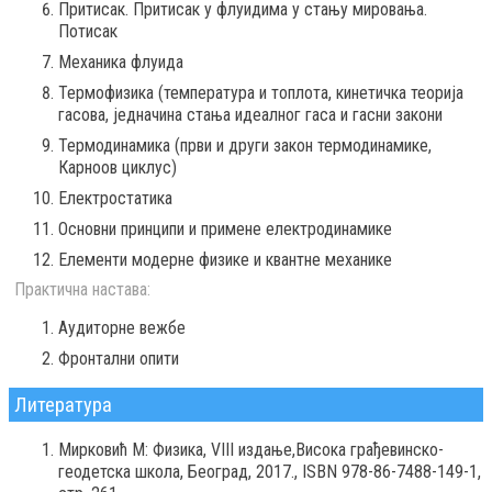
Притисак. Притисак у флуидима у стању мировања.
Потисак
Механика флуида
Термофизика (температура и топлота, кинетичка теорија
гасова, једначина стања идеалног гаса и гасни закони
Термодинамика (први и други закон термодинамике,
Карноов циклус)
Електростатика
Основни принципи и примене електродинамике
Елементи модерне физике и квантне механике
Практична настава:
Аудиторне вежбе
Фронтални опити
Литература
Мирковић М: Физика, VIII издање,Висока грађевинско-
геодетска школа, Београд, 2017., ISBN 978-86-7488-149-1,