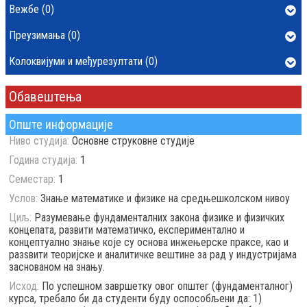
Вежбе (0)
Преузимања (0)
Колоквијуми и међурезултати (0)
Обавештења
Опште информације
Ниво студија:
Основне струковне студије
Година студија:
1
Семестар:
1
Услов:
Знање математике и физике на средњешколском нивоу
Циљ:
Разумевање фундаменталних закона физике и физичких
концепата, развити математичко, експериментално и
концептуално знање које су основа инжењерске праксе, као и
разѕвити теоријске и аналитичке вештине за рад у индустријама
заснованом на знању.
Исход:
По успешном завршетку овог општег (фундаменталног)
курса, требало би да студенти буду оспособљени да: 1)