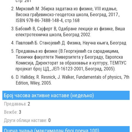
стр. 261
Мирковић М: Збирка задатака из физике, VIII издање,
Висока грађевинско-геодетска школа, Београд, 2017.,
ISBN 978-86-7488-148-4, стр.168
Бабовић В, Сајферт В, Одабране лекције из физике, Виша
електротехничка школа, Београд 2002.
Павловић Б. Станојевић Д. Физика, Научна књига, Београд
Предавања из физике (В.Георгијевић са сарадницима,
Технички факултети Универѕитета у Београду, Европска
Комисија, Директорат за образовање и културу, ТЕМПУС
пројекат број ЦД_ЈЕП-16123-2001, Београд, 2005).
D. Halliday, R. Resnick, J. Walker, Fundamentals of physics, 7th
Edition, Wiley, 2005.
Број часова активне наставе (недељно)
Предавања:
2
Вежбе:
3
Други облици наставе:
0
Оцена знања (максималан број поена 100)