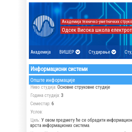
Академија техничко-уметничких струко
Одсек Висока школа електрот
Академија
ВИШЕР
Студирање
Сту
Информациони системи
Опште информације
Ниво студија:
Основне струковне студије
Година студија:
3
Семестар:
6
Услов:
Циљ:
У овом предмету ће се обрадити информациони
врста информационих система.