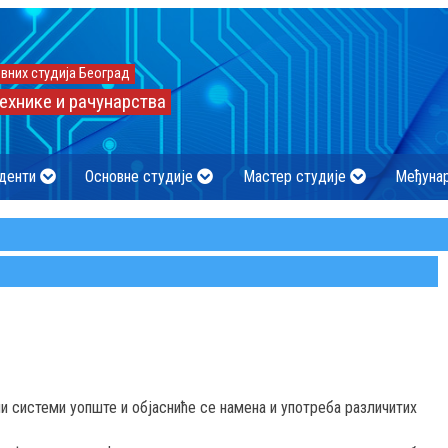
вних студија Београд
ехнике и рачунарства
денти
Основне студије
Мастер студије
Међуна
 системи уопште и објасниће се намена и употреба различитих