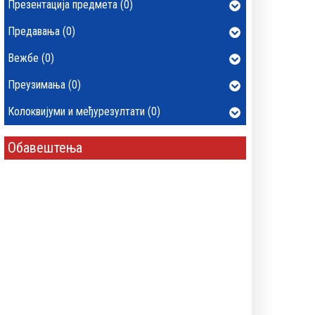
Презентација предмета (0)
Предавања (0)
Вежбе (0)
Преузимања (0)
Колоквијуми и међурезултати (0)
Обавештења