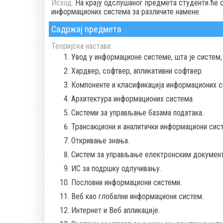
Исход:
На крају одслушаног предмета студенти ће 
информационих система за различите намене.
Садржај предмета
Теоријска настава:
Увод у информационе системе, шта је систем,
Хардвер, софтвер, апликативни софтвер.
Компоненте и класификација информационих с
Архитектура информационих система.
Системи за управљање базама података.
Трансакциони и аналитички информациони сист
Откривање знања.
Систем за управљање електронским документ
ИС за подршку одлучивању.
Пословни информациони системи.
Веб као глобални информациони систем.
Интернет и Веб апликације.