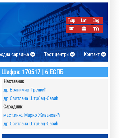
Ћир
Lat
Eng
родна сарадња
Тест центри
Контакт
Шифра: 170517 | 6 ЕСПБ
Наставник
др Бранимир Тренкић
др Светлана Штрбац-Савић
Сарадник
маст.инж. Марко Живановић
др Светлана Штрбац-Савић