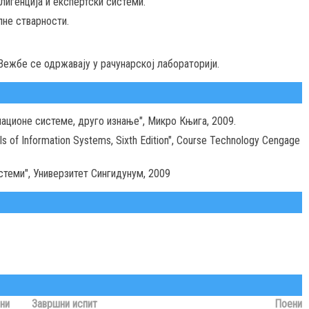
игенција и експертски системи.
не стварности.
Вежбе се одржавају у рачунарској лабораторији.
ормационе системе, друго изнање", Микро Књига, 2009.
ls of Information Systems, Sixth Edition", Course Technology Cengage
теми", Универзитет Сингидунум, 2009
ни
Завршни испит
Поени