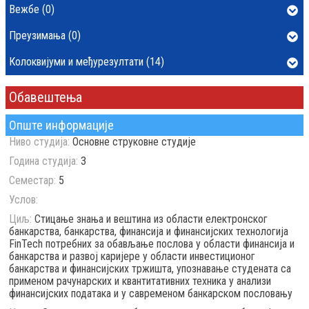
Вежбе (0)
Преузимања (0)
Колоквијуми и међурезултати (14)
Обавештења
Опште информације
Ниво студија:
Основне струковне студије
Година студија:
3
Семестар:
5
Услов:
Циљ:
Стицање знања и вештина из области електронског
банкарства, банкарства, финансија и финансијских технологијa
FinTech потребних за обављање послова у области финансија и
банкарства и развој каријере у области инвестиционог
банкарства и финансијских тржишта, упознавање студената са
применом рачунарских и квантитативних техника у анализи
финансијских података и у савременом банкарском пословању