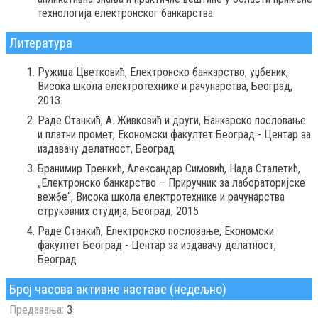
технологијa електронског банкарства.
Литература
Ружица Цветковић, Електронско банкарство, уџбеник,
Висока школа електротехнике и рачунарства, Београд,
2013.
Раде Станкић, А. Живковић и други, Банкарско пословање
и платни промет, Економски факултет Београд - Центар за
издавачу делатност, Београд
Бранимир Тренкић, Александар Симовић, Нада Сталетић,
„Електронско банкарство – Приручник за лабораторијске
вежбе“, Висока школа електротехнике и рачунарства
струковних студија, Београд, 2015
Раде Станкић, Електронско пословање, Економски
факултет Београд - Центар за издавачу делатност,
Београд
Број часова активне наставе (недељно)
Предавања:
3