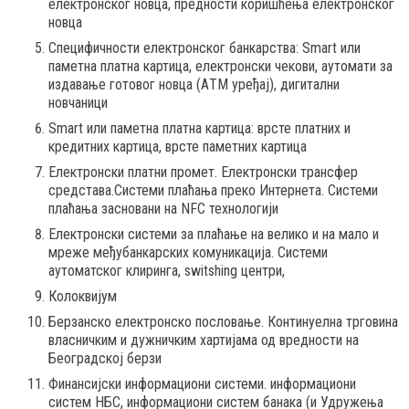
електронског новца, предности коришћења електронског
новца
Специфичности електронског банкарства: Smart или
паметна платна картица, електронски чекови, аутомати за
издавање готовог новца (АTM уређај), дигитални
новчаници
Smart или паметна платна картица: врсте платних и
кредитних картица, врсте паметних картица
Електронски платни промет. Електронски трансфер
средстава.Системи плаћања преко Интернета. Системи
плаћања засновани на NFC технологији
Електронски системи за плаћање на велико и на мало и
мреже међубанкарских комуникација. Системи
аутоматског клиринга, switshing центри,
Колоквијум
Берзанско електронско пословање. Континуелна трговина
власничким и дужничким хартијама од вредности на
Београдској берзи
Финансијски информациони системи. информациони
систем НБС, информациони систем банака (и Удружења