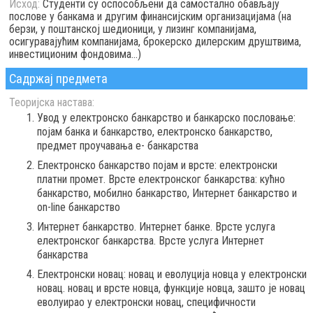
Исход:
Студенти су оспособљени да самостално обављају
послове у банкама и другим финансијским организацијама (на
берзи, у поштанској шедионици, у лизинг компанијама,
осигуравајућим компанијама, брокерско дилерским друштвима,
инвестиционим фондовима...)
Садржај предмета
Теоријска настава:
Увод у електронско банкарство и банкарско пословање:
појам банка и банкарство, електронско банкарство,
предмет проучавања е- банкарства
Електронско банкарство појам и врсте: електронски
платни промет. Врсте електронског банкарства: кућно
банкарство, мобилно банкарство, Интернет банкарство и
on-line банкарство
Интернет банкарство. Интернет банке. Врсте услуга
електронског банкарства. Врсте услуга Интернет
банкарства
Електронски новац: новац и еволуција новца у електронски
новац. новац и врсте новца, функције новца, зашто је новац
еволуирао у електронски новац, специфичности