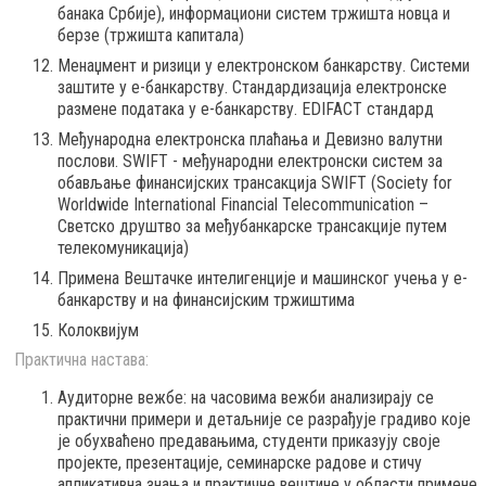
банака Србије), информациони систем тржишта новца и
берзе (тржишта капитала)
Менаџмент и ризици у електронском банкарству. Системи
заштите у е-банкарству. Стандардизација електронске
размене података у е-банкарству. EDIFACT стандард
Међународна електронска плаћања и Девизно валутни
послови. SWIFT - међународни електронски систем за
обављање финансијских трансакција SWIFT (Society for
Worldwide International Financial Telecommunication –
Светско друштво за међубанкарске трансакције путем
телекомуникација)
Примена Вештачке интелигенције и машинског учења у е-
банкарству и на финансијским тржиштима
Колоквијум
Практична настава:
Аудиторне вежбе: на часовима вежби анализирају се
практични примери и детаљније се разрађује градиво које
је обухваћено предавањима, студенти приказују своје
пројекте, презентације, семинарске радове и стичу
апликативна знања и практичне вештине у области примене