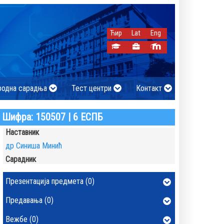
Ћир
Lat
Eng
родна сарадња
Тест центри
Контакт
Шифра: 150507 | 6 ЕСПБ
Наставник
др Синиша Минић
Сарадник
Презентација предмета (0)
Предавања (0)
Вежбе (0)