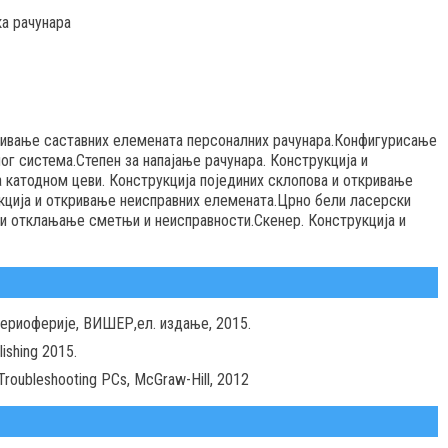
а рачунара
зивање саставних елемената персоналних рачунара.Конфигурисање
ог система.Степен за напајање рачунара. Конструкција и
 катодном цеви. Конструкција појединих склопова и откривање
кција и откривање неисправних елемената.Црно бели ласерски
 и отклањање сметњи и неисправности.Скенер. Конструкција и
 периоферије, ВИШЕР,ел. издање, 2015.
lishing 2015.
roubleshooting PCs, McGraw-Hill, 2012