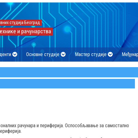
вних студија Београд
ехнике и рачунарства
денти
Основне студије
Мастер студије
Међуна
оналних рачунара и периферија. Оспособљавање за самостално
ериферија.