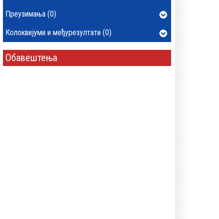
Преузимања (0)
Колоквијуми и међурезултати (0)
Обавештења