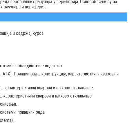
рада персоналних рачунара у периферија. Оспособљени су за
 рачунара и периферија.
ација и садржај курса.
истеми за складиштење података.
, АТХ). Принцип рада, конструкција, карактеристични кварови и
ја, карактеристични кварови и њихово отклањање.
а, карактеристични кварови и њихово отклањање.
ионисања.
 системи, принципи рада.
tems), .