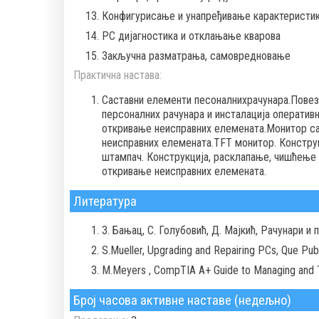
Конфигурисање и унапређивање карактеристик
PC дијагностика и отклањање кварова
Закључна разматрања, самовредновање
Практична настава:
Саставни елементи песоналнихрачунара.Пове
персоналних рачунара и инсталација оперативн
откривање неисправних елемената.Монитор са
неисправних елемената.TFT монитор. Констру
штампач. Конструкција, расклапање, чишћење
откривање неисправних елемената.
Литература
З. Бањац, С. Голубовић, Д. Мајкић, Рачунари и
S.Mueller, Upgrading and Repairing PCs, Que Pub
M.Meyers , CompTIA A+ Guide to Managing and T
Број часова активне наставе (недељно)