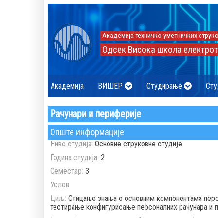
Академија техничко-уметничких струко
Одсек Висока школа електрот
Академија
ВИШЕР
Студирање
Сту
Рачунари и периферије
Опште информације
Ниво студија:
Основне струковне студије
Година студија:
2
Семестар:
3
Услов:
Циљ:
Стицање знања о основним компонентама перс
тестирање конфигурисање персоналних рачунара и п