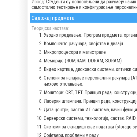
Исход:
Студенти су оспособљени да разумеју начин 
самостално тестирање и конфигурисање персоналних
Садржај предмета
Теоријска настава:
Уводно предавање. Програм предмета, организ
Koмпоненте рачунара, својства и дизајн
Микропроцесори и магистрале
Меморије (ROM,RAM, DDRAM, SDRAM).
Видео картице, дисковски системи, оптички с
Степени за напајање персоналлни рачунара (АТ
њихово отклањање.
Монитори: CRT, TFT. Принцип рада, конструкци
Ласерки штампачи. Принцип рада, конструкциј
Дата центри, састав ИТ система, начин функц
Серверски системи, технологија, састав. RAID
Системи за складиштeње података (storage sys
Софтвери, проблеми у раду.