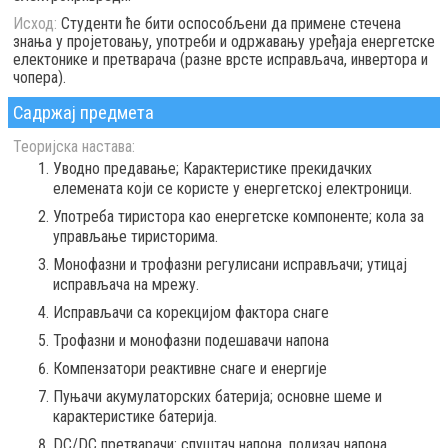
Исход:
Студенти ће бити оспособљени да примене стечена
знања у пројетовању, употреби и одржавању уређаја енергетске
електонике и претварача (разне врсте исправљача, инвертора и
чопера).
Садржај предмета
Теоријска настава:
Уводно предавање; Карактеристике прекидачких
елемената који се користе у енергетској електроници.
Употреба тиристора као енергетске компоненте; кола за
управљање тиристорима.
Монофазни и трофазни регулисани исправљачи; утицај
исправљача на мрежу.
Исправљачи са корекцијом фактора снаге
Трофазни и монофазни подешавачи напона
Компензатори реактивне снаге и енергије
Пуњачи акумулаторских батерија; основне шеме и
карактеристике батерија.
DC/DC претварачи: спуштач напона, подизач напона,