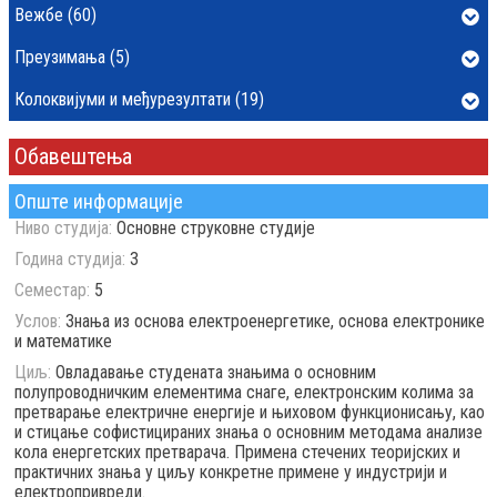
Вежбе (60)
Преузимања (5)
Колоквијуми и међурезултати (19)
Обавештења
Опште информације
Ниво студија:
Основне струковне студије
Година студија:
3
Семестар:
5
Услов:
Знања из основа електроенергетике, основа електронике
и математике
Циљ:
Овладавање студената знањима о основним
пoлупроводничким елементима снаге, електронским колима за
претварање електричне енергије и њиховом функционисању, као
и стицање софистицираних знања о основним методама анализе
кола енергетских претварача. Примена стечених теоријских и
практичних знања у циљу конкретне примене у индустрији и
електропривреди.