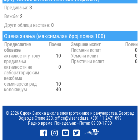
Предавања:
3
Вежбе:
2
Други облици наставе:
0
Оцена знања (максималан број поена 100)
Предиспитне
Поени
Завршни испит
Поени
обавезе
Писмени испит
0
активности у току
10
Усмени испит
0
предавања
Практични испит
0
активности на
0
лабораторијским
вежбама
семинарски рад
10
колоквијум
40
© 2026 Одсек Висока школа електротехнике и рачунарства, Београд
Војводе Степе 283,
office@viser.edu.rs
,
+381 11 2471 099
Радно време: Понедељак - Петак 09:00-17:00