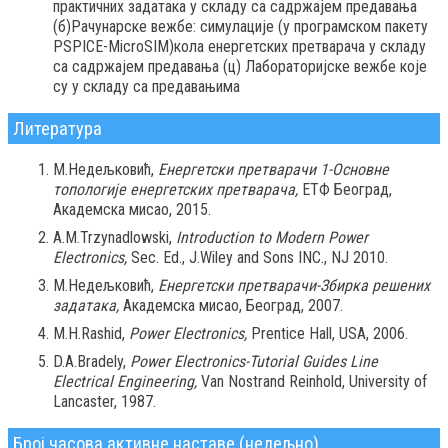
практичних задатака у складу са садржајем предавања
(б)Рачунарске вежбе: симулације (у програмском пакету
PSPICE-MicroSIM)кола енергетских претварача у складу
са садржајем предавања (ц) Лабораторијске вежбе које
су у складу са предавањима
Литература
М.Недељковић,
Енергетски претварачи 1-Основне
топологије енергетских претварача,
ЕТФ Београд,
Академска мисао, 2015.
А.M.Trzynadlowski,
Introduction to Modern Power
Electronics,
Sec. Ed., J.Wiley and Sons INC., NJ 2010.
М.Недељковић,
Енергетски претварачи-Збирка решених
задатака,
Академска мисао, Београд, 2007.
M.H.Rashid,
Power Electronics,
Prentice Hall, USA, 2006.
D.A.Bradely,
Power Electronics-Tutorial Guides Line
Electrical Engineering,
Van Nostrand Reinhold, University of
Lancaster, 1987.
Број часова активне наставе (недељно)