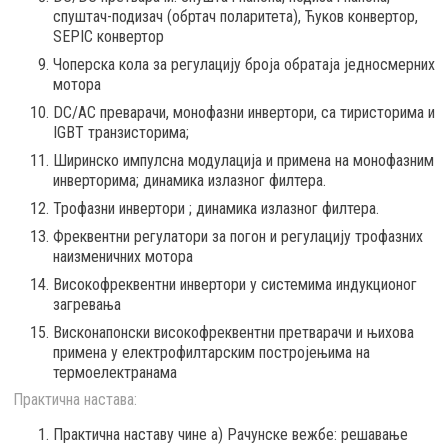
спуштач-подизач (обртач поларитета), Ћуков конвертор,
SEPIC конвертор
Чоперска кола за регулацију броја обратаја једносмерних
мотора
DC/АC преварачи, монофазни инвертори, са тиристорима и
IGBT транзисторима;
Ширинско импулсна модулација и примена на монофазним
инверторима; динамика излазног филтера.
Трофазни инвертори ; динамика излазног филтера.
Фреквентни регулатори за погон и регулацију трофазних
наизменичних мотора
Високофреквентни инвертори у системима индукционог
загревања
Висконапонски високофреквентни претварачи и њихова
примена у електрофилтарским постројењима на
термоелектранама
Практична настава:
Практична наставу чине a) Рачунске вежбе: решавање