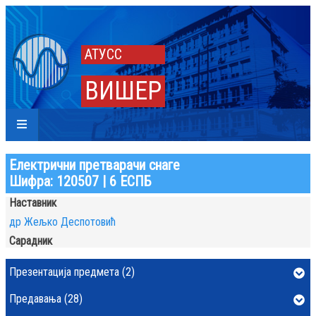
АТУСС
ВИШЕР
Електрични претварачи снаге
Шифра: 120507 | 6 ЕСПБ
Наставник
др Жељко Деспотовић
Сарадник
Презентација предмета (2)
Предавања (28)