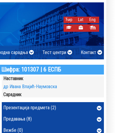
Ћир
Lat
Eng
родна сарадња
Тест центри
Контакт
Шифра: 101307 | 6 ЕСПБ
Наставник
др Ивана Влајић-Наумовска
Сарадник
Презентација предмета (2)
Предавања (8)
Вежбе (0)