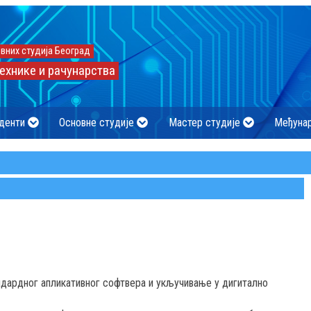
вних студија Београд
ехнике и рачунарства
денти
Основне студије
Мастер студије
Међуна
ардног апликативног софтвера и укључивање у дигитално