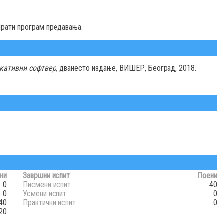
 прати програм предавања.
кативни софтвер,
дванесто издање, ВИШЕР, Београд, 2018.
ни
Завршни испит
Поени
0
Писмени испит
40
0
Усмени испит
0
40
Практични испит
0
20