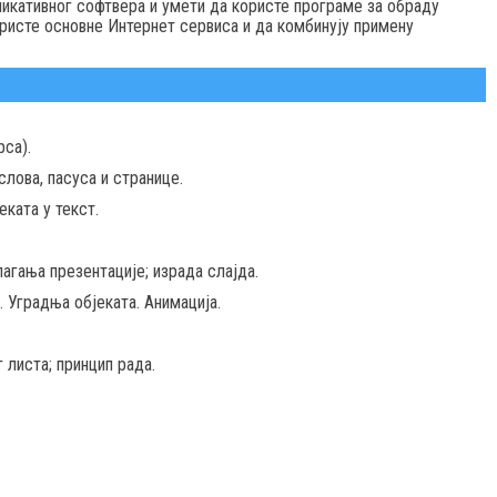
икативног софтвера и умети да користе програме за обраду
ористе основне Интернет сервиса и да комбинују примену
са).
слова, пасуса и странице.
ката у текст.
агања презентације; израда слајда.
 Уградња објеката. Анимацијa.
 листа; принцип рада.