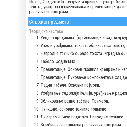
Исход:
Студенти ће разумети принципе употребе апл
текста, унакрсна израчунавања и презентације, да к
различитих програма.
Садржај предмета
Теоријска настава:
Уводно предавање (организација и садржај кур
Унос и уређивање текста; обликовање текста, 
Напредне технике обраде текста. Уградња обје
Табеле. Jедначине.
Презентације. Основна правила креирања и изл
Презентације. Руковање компонентама слајда.
Радне табеле. Основни појмови.
Уређивање садржаја ћелије; уређивање радног
Обликовање радне табеле. Примери.
Функције; основне технике примене.
Дијаграми. Базе података. Напредне технике.
Комбинована примена различитих програма.