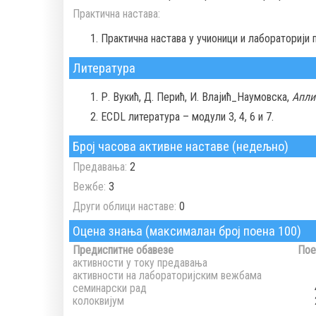
Практична настава:
Практична настава у учионици и лабораторији
Литература
Р. Вукић, Д. Перић, И. Влајић_Наумовска,
Апли
ECDL литература – модули 3, 4, 6 и 7.
Број часова активне наставе (недељно)
Предавања:
2
Вежбе:
3
Други облици наставе:
0
Оцена знања (максималан број поена 100)
Предиспитне обавезе
Пое
активности у току предавања
активности на лабораторијским вежбама
семинарски рад
колоквијум