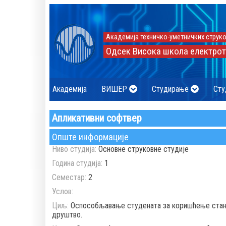
Академија техничко-уметничких струко
Одсек Висока школа електрот
Академија
ВИШЕР
Студирање
Сту
Апликативни софтвер
Опште информације
Ниво студија:
Основне струковне студије
Година студија:
1
Семестар:
2
Услов:
Циљ:
Оспособљавање студената за коришћење станд
друштво.