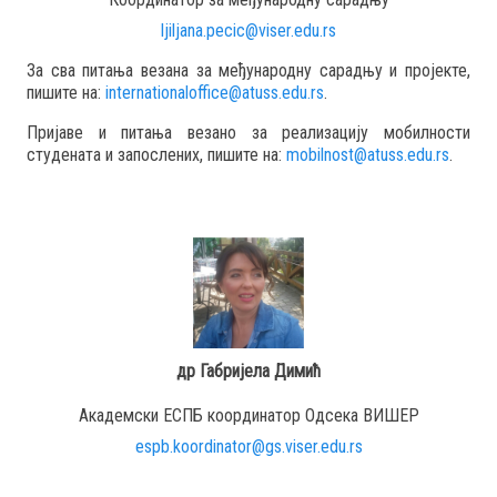
ljiljana.pecic@viser.edu.rs
За сва питања везана за међународну сарадњу и пројекте,
пишите на:
internationaloffice@atuss.edu.rs
.
Пријаве и питања везано за реализацију мобилности
студената и запослених, пишите на:
mobilnost@atuss.edu.rs
.
др Габријела Димић
Академски ЕСПБ координатор Одсека ВИШЕР
espb.koordinator@gs.viser.edu.rs