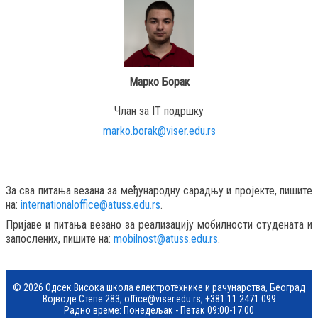
Марко Борак
Члан за IT подршку
marko.borak@viser.edu.rs
За сва питања везана за међународну сарадњу и пројекте, пишите
на:
internationaloffice@atuss.edu.rs
.
Пријаве и питања везано за реализацију мобилности студената и
запослених, пишите на:
mobilnost@atuss.edu.rs
.
© 2026 Одсек Висока школа електротехнике и рачунарства, Београд
Војводе Степе 283,
office@viser.edu.rs
,
+381 11 2471 099
Радно време: Понедељак - Петак 09:00-17:00