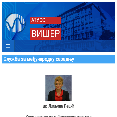
АТУСС
ВИШЕР
Служба за међународну сарадњу
др Љиљана Пецић
Координатор за међународну сарадњу