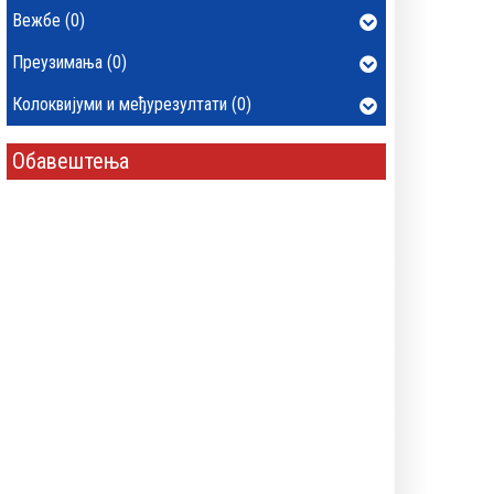
Вежбе (0)
Преузимања (0)
Колоквијуми и међурезултати (0)
Обавештења