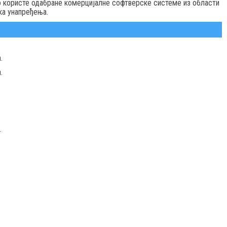
 користе одабране комерцијалне софтверске системе из области
ка унапређења.
.
.
.