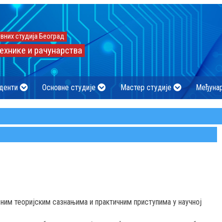
вних студија Београд
ехнике и рачунарства
денти
Основне студије
Мастер студије
Међуна
вним теоријским сазнањима и практичним приступима у научној