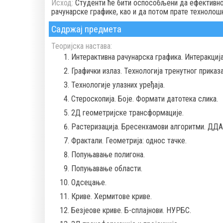
Исход:
Студенти ће бити оспособљени да ефективно
рачунарске графике, као и да потом прате технолош
Садржај предмета
Теоријска настава:
Интерактивна рачунарска графика. Интеракција
Графички излаз. Технологија тренутног приказа
Технологије улазних уређаја.
Стероскопија. Боје. Формати датотека слика.
2Д геометријске трансформације.
Растеризација. Бресенхамови алгоритми. ДДА
Фрактали. Геометрија: однос тачке.
Попуњавање полигона.
Попуњавање области.
Одсецање.
Криве. Хермитове криве.
Безјеове криве. Б-сплајнови. НУРБС.