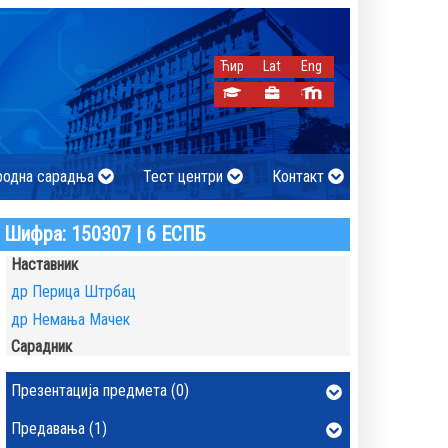
Ћир
Lat
Eng
родна сарадња
Тест центри
Контакт
Шифра: 150307 | 6 ЕСПБ
Наставник
др Перица Штрбац
др Немања Мачек
Сарадник
Презентација предмета (0)
Предавања (1)