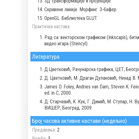
3Д трансформације и пројекције.
Скривене линије. Морфинг. З-бафер.
OpenGL. Библиотека GLUT.
Практична настава:
Рад са: векторском графиком (Inkscape), бит
видео игара (Stencyl).
Литература
Д.Цветковић, Рачунарска графика, ЦЕТ, Београ
Д. Цветковић, М. Драган Дулановић, Ненад В. 
James D. Foley, Andries van Dam, Steven K. Fein
ed. in C, 2000.
Д. Старчевић, K. Кук, Г. Димић, М. Ступар, Н.
ВИШЕР, Београд, 2009.
Број часова активне наставе (недељно)
Предавања:
2
Вежбе:
3