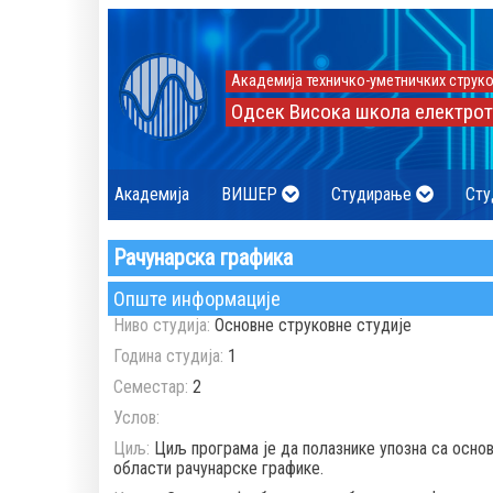
Академија техничко-уметничких струко
Одсек Висока школа електрот
Академија
ВИШЕР
Студирање
Сту
Рачунарска графика
Опште информације
Ниво студија:
Основне струковне студије
Година студија:
1
Семестар:
2
Услов:
Циљ:
Циљ програма је да полазнике упозна са осно
области рачунарске графике.