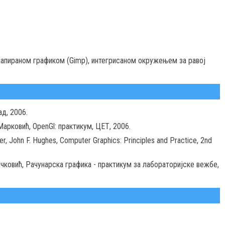
мапираном графиком (Gimp), интегрисаном окружењем за равој
д, 2006.
Марковић, OpenGl: практикум, ЦЕТ, 2006.
er, John F. Hughes, Computer Graphics: Principles and Practice, 2nd
 Вучковић, Рачунарска графика - практикум за лабораторијске вежбе,