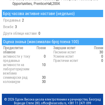
Opportunities, PrenticeHall,2004.
Број часова активне наставе (недељно)
Предавања:
2
Вежбе:
3
Други облици наставе:
0
Оцена знања (максималан број поена 100)
Предиспитне
Поени
Завршни испит
Поени
обавезе
Писмени испит
30
активности у току
0
Усмени испит
0
предавања
Практични испит
0
активности на
10
лабораторијским
вежбама
семинарски рад
30
колоквијум
30
© 2026 Одсек Висока школа електротехнике и рачунарства, Београд
Војводе Степе 283,
office@viser.edu.rs
,
+381 11 2471 099