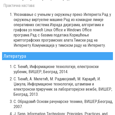
Практична настава:
Упознавање с учењем у окружењу преко Интернета.Рад у
окружењу виртуелне машине.Рад из командне линије
оперативних система.Израда дијаграма, алгоритама и
графова уз помоћ Linux Office и Windows Office
програма.Рад с базама података.Коришћење
криптографских програмских алата.Тимски рад на
Интернету.Комуникациjа у тимском раду на Интернету.
Литература
С. Ђенић, Информационе технологије, електронски
уџбеник, ВИШЕР, Београд, 2014.
С. Ђенић, А. Милетић, М. Радивојевић, М. Караџић, И.
Џакула, Информационе технологије, штампани и
електронски приручник за лабораторијске вежбе, ВИШЕР,
Београд, 2013.
С. Обрадовић Основи рачунарске технике, ВИШЕР,Београд,
2007.
J. Senn, Information Technology: Principles, Practices, and