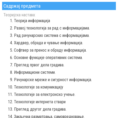
Садржај предмета
Теоријска настава:
Теорија информација
Развој технологија за рад с информацијама.
Рад рачунарских система с информацијама.
Хардвер, обрада и чување информација.
Софтвер за пренос и обраду информација.
Основне функције оперативних система.
Преглед првог дела градива.
Информациони системи.
Рачунарске мреже и сигурност информација.
Технологије за комуникацију
Технологије за електронско учење.
Технологије интернета ствари
Преглед другог дела градива.
Закључна разматрања, самовредновање.