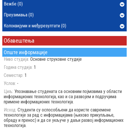
Вежбе (0)
Преузимања (0)
Колоквијуми и међурезултати (0)
Обавештења
Опште информације
Ниво студија:
Основне струковне студије
Година студија:
1
Семестар:
1
Услов:
-
Циљ:
Упознавање студената са основним појмовима у области
информационих технологија, као и са развојем и подручјима
примене информационих технологија.
Исход:
Студенти су оспособљени да користе савремене
технологије за рад с информацијама (њихово прикупљање,
обраду и пренос) и да се укључе у даљи развој информационих
технологија.