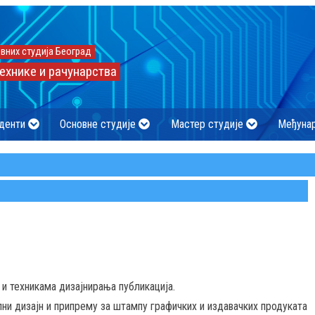
вних студија Београд
ехнике и рачунарства
денти
Основне студије
Мастер студије
Међуна
и техникама дизајнирања публикација.
и дизајн и припрему за штампу графичких и издавачких продуката