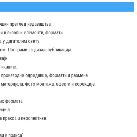
лошки преглед издаваштва.
и и визални елементи, формати.
а у дигиталнм свету.
ом. Програми за дизајн публикација.
ајн.
ликације.
 производне одреднице, формати и размена.
 материјала, фото монтажа, ефекти и корекције.
ких формата.
ција.
а пракса и перспективе.
и и пракса).