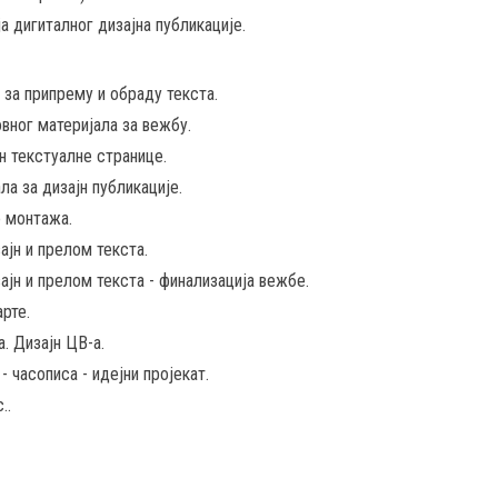
 дигиталног дизајна публикације.
 за припрему и обраду текста.
вног материјала за вежбу.
н текстуалне странице.
а за дизајн публикације.
о монтажа.
ајн и прелoм текста.
ајн и прелом текста - финализација вежбе.
арте.
. Дизајн ЦВ-а.
 часописа - идејни пројекат.
..