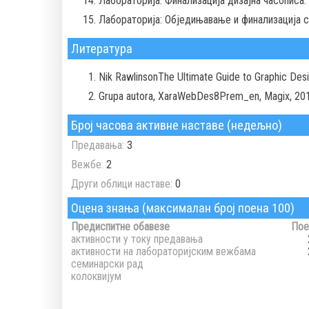
Лабораторија: Финализација дизајна часописа.
Лабораторија: Обједињавање и финализација с
Литература
Nik RawlinsonThe Ultimate Guide to Graphic Des
Grupa autora, XaraWebDes8Prem_en, Magix, 201
Број часова активне наставе (недељно)
Предавања:
3
Вежбе:
2
Други облици наставе:
0
Оцена знања (максималан број поена 100)
Предиспитне обавезе
Пое
активности у току предавања
активности на лабораторијским вежбама
семинарски рад
колоквијум