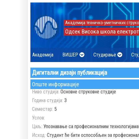
Академија техничко-уметничких струко
Одсек Висока школа електрот
Академија
ВИШЕР
Студирање
Сту
Дигитални дизајн публикација
Опште информације
Ниво студија:
Основне струковне студије
Година студија:
3
Семестар:
5
Услов:
Циљ:
Упознавање са професионалним технологијама 
Исход:
Студент ће бити оспособљен за професионалн