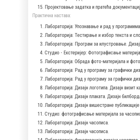
Пројектовање задатка и пратећа документација
Практична настава:
Лабораторија: Упознавање и рад у програмима
Лабораторија: Тестирање и избор текста и сло
Лабораторија: Програм за илустровање. Дизај
Студио - Екстеријер: Фотографисање материјал
Лабораторија: Обрада фото-материјала и фот
Лабораторија: Рад у програму за графички диз
Лабораторија: Рад у програму за графички диз
Лабораторија: Дизајн логотипа. Дизајн визит к
Лабораторија: Дизајн плаката. Дизајн билборда
Лабораторија: Дизајн вишестране публикације -
Студио: фотографисање материјала за часопис
Лабораторија: Дизајн часописа.
Лабораторија: Дизајн часописа.