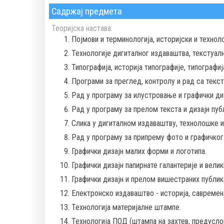
Садржај предмета
Теоријска настава:
Појмови и терминологија, историјски и техно
Технологије дигиталног издаваштва, текстуалн
Типографија, историја типографије, типографиј
Програми за преглед, контролу и рад са текст
Рад у програму за илустровање и графички диз
Рад у програму за прелом текста и дизајн пуб
Слика у дигиталном издаваштву, технолошке и
Рад у програму за припрему фото и графичког
Графички дизајн малих форми и логотипа.
Графички дизајн папирнате галантерије и вели
Графички дизајн и прелом вишестраних публика
Електронско издаваштво - историја, савремен
Технологија материјалне штампе.
Технологија ПОД (штампа на захтев, предуслов