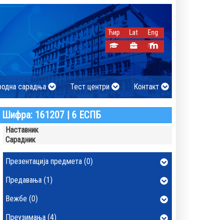
Ћир
Lat
Eng
родна сарадња
Тест центри
Контакт
Шифра: 161207 | 6 ЕСПБ
Наставник
Сарадник
Презентација предмета (0)
Предавања (1)
Вежбе (0)
Преузимања (4)