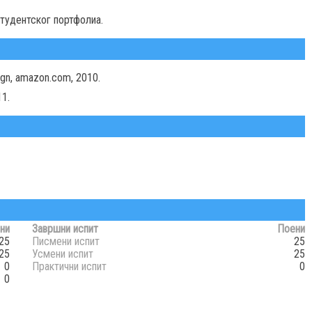
тудентског портфолиа.
ign, amazon.com, 2010.
1.
ни
Завршни испит
Поени
25
Писмени испит
25
25
Усмени испит
25
0
Практични испит
0
0