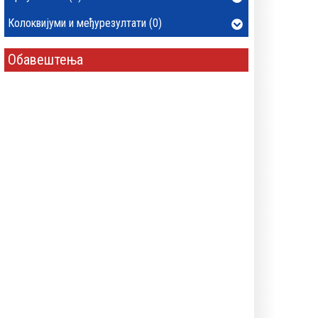
Колоквијуми и међурезултати (0)
Обавештења