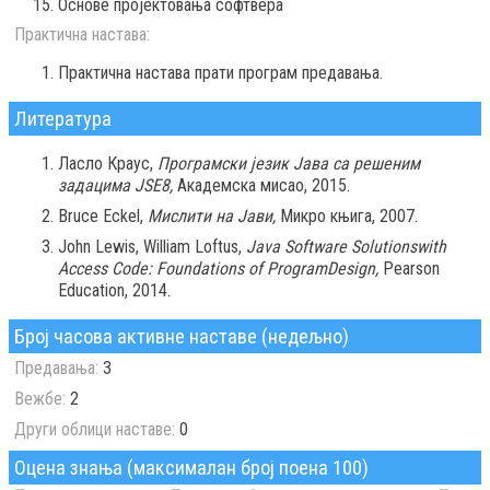
Основе пројектовања софтвера
Практична настава:
Практична настава прати програм предавања.
Литература
Ласло Краус,
Програмски језик Јава са решеним
задацима JSE8,
Академска мисао, 2015.
Bruce Eckel,
Мислити на Јави,
Микро књига, 2007.
John Lewis, William Loftus,
Java Software Solutionswith
Access Code: Foundations of ProgramDesign,
Pearson
Education, 2014.
Број часова активне наставе (недељно)
Предавања:
3
Вежбе:
2
Други облици наставе:
0
Оцена знања (максималан број поена 100)