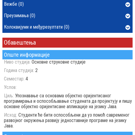
Вежбе (0)
Преузимања (0)
Колоквијуми и међурезултати (0)
Обавештења
Опште информације
Ниво студија:
Основне струковне студије
Година студија:
2
Семестар:
4
Услов:
Циљ:
Упознавање са основама објектно оријентисаног
програмирања и оспособљавање студената да пројектују и пишу
основне објектно оријентисане апликације на језику Јава.
Исход:
Студенти ће бити оспособљени да уз помоћ савременог
развојног окружења развију једноставније програме на језику
Јава.