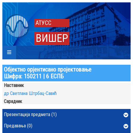
АТУСС
ВИШЕР
Објектно орјентисано пројектовање
Шифра: 150211 | 6 ЕСПБ
Наставник
др Светлана Штрбац-Савић
Сарадник
Презентација предмета (1)
Предавања (0)