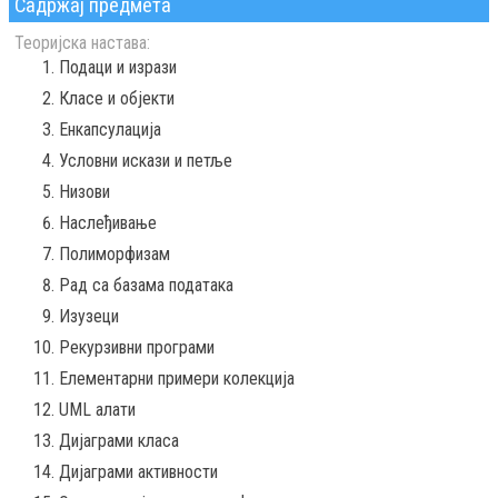
Садржај предмета
Теоријска настава:
Подаци и изрази
Класе и објекти
Енкапсулација
Условни искази и петље
Низови
Наслеђивање
Полиморфизам
Рад са базама података
Изузеци
Рекурзивни програми
Елементарни примери колекција
UML алати
Дијаграми класа
Дијаграми активности