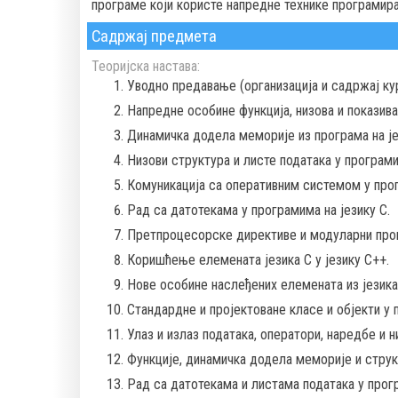
програмe који користе напредне технике програмирањ
Садржај предмета
Теоријска настава:
Уводно предавање (организација и садржај кур
Напредне особине функција, низова и показива
Динамичка додела меморије из програма на је
Низови структура и листе података у програми
Комуникација са оперативним системом у прог
Рад са датотекама у програмима на језику C.
Претпроцесорске директиве и модуларни прогр
Коришћење елемената језика C у језику C++.
Нове особине наслеђених елемената из језика 
Стандардне и пројектоване класе и објекти у 
Улаз и излаз података, оператори, наредбе и н
Функције, динамичка додела меморије и струк
Рад са датотекама и листама података у прогр