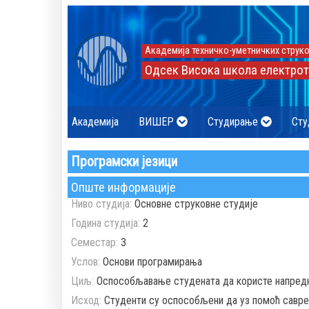
Академија техничко-уметничких струко
Одсек Висока школа електрот
Академија
ВИШЕР
Студирање
Сту
Програмски језици
Опште информације
Ниво студија:
Основне струковне студије
Година студија:
2
Семестар:
3
Услов:
Oснови програмирања
Циљ:
Оспособљавање студената да користе напредне
Исход:
Студенти су оспособљени да уз помоћ савреме