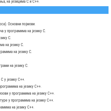
а, на језицима C и C++.
са). Основни појмови.
ча у програмима на језику C.
зику C.
ма на језику C.
рамима на језику C.
ами на језику C.
C у језику C++.
програмима на језику C++.
изови у програмима на језику C++.
туре у програмима на језику C++.
амима на језику C++.