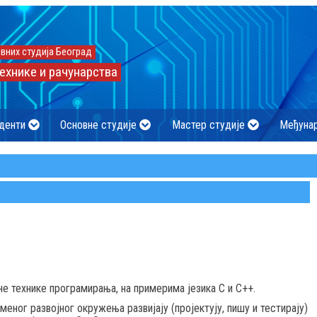
вних студија Београд
ехнике и рачунарства
денти
Основне студије
Мастер студије
Међуна
 технике програмирања, на примерима језика C и C++.
ног развојног окружења развијају (пројектују, пишу и тестирају)