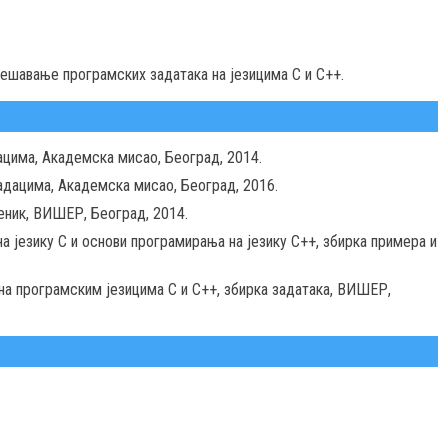
решавање програмских задатакa на језицима C и C++.
ацима, Академска мисао, Београд, 2014.
адацима, Академска мисао, Београд, 2016.
беник, ВИШЕР, Београд, 2014.
на језику C и основи програмирања на језику C++, збирка примера и
 на програмским језицима C и C++, збирка задатака, ВИШЕР,