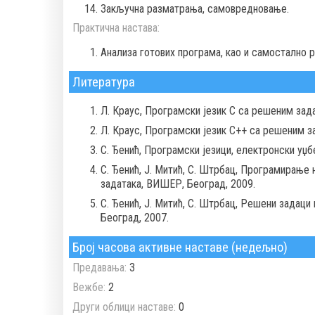
Закључна разматрања, самовредновање.
Практична настава:
Aнализa готових програма, као и самостално 
Литература
Л. Краус, Програмски језик C са решеним зад
Л. Краус, Програмски језик C++ са решеним з
С. Ђенић, Програмски језици, електронски уџ
С. Ђенић, Ј. Митић, С. Штрбац, Програмирање 
задатака, ВИШЕР, Београд, 2009.
С. Ђенић, Ј. Митић, С. Штрбац, Решени задаци
Београд, 2007.
Број часова активне наставе (недељно)
Предавања:
3
Вежбе:
2
Други облици наставе:
0