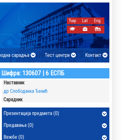
Ћир
Lat
Eng
родна сарадња
Тест центри
Контакт
Шифра: 130607 | 6 ЕСПБ
Наставник
др Слободанка Ђенић
Сарадник
Презентација предмета (0)
Предавања (0)
Вежбе (0)