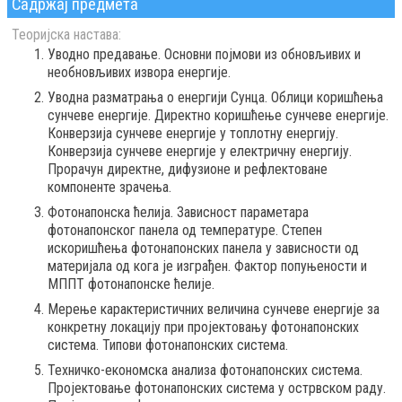
Садржај предмета
Теоријска настава:
Уводнo предавање. Основни појмови из обновљивих и
необновљивих извора енергије.
Уводна разматрања о енергији Сунца. Облици коришћења
сунчеве енергије. Директно коришћење сунчеве енергије.
Конверзија сунчеве енергије у топлотну енергију.
Конверзија сунчеве енергије у електричну енергију.
Прорачун директне, дифузионе и рефлектоване
компоненте зрачења.
Фотонапонска ћелија. Зависност параметара
фотонапонског панела од температуре. Степен
искоришћења фотонапонских панела у зависности од
материјала од кога је изграђен. Фактор попуњености и
МППТ фотонапонске ћелије.
Мерење карактеристичних величина сунчеве енергије за
конкретну локацију при пројектовању фотонапонских
система. Типови фотонапонских система.
Техничко-економска анализа фотонапонских система.
Пројектовање фотонапонских система у острвском раду.