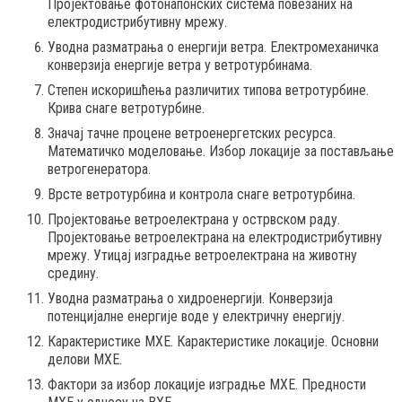
Пројектовање фотонапонских система повезаних на
електродистрибутивну мрежу.
Уводна разматрања о енергији ветра. Електромеханичка
конверзија енергије ветра у ветротурбинама.
Степен искоришћења различитих типова ветротурбине.
Крива снаге ветротурбине.
Значај тачне процене ветроенергетских ресурса.
Математичко моделовање. Избор локације за постављање
ветрогенератора.
Врсте ветротурбина и контрола снаге ветротурбина.
Пројектовање ветроелектрана у острвском раду.
Пројектовање ветроелектрана на електродистрибутивну
мрежу. Утицај изградње ветроелектрана на животну
средину.
Уводна разматрања о хидроенергији. Конверзија
потенцијалне енергије воде у електричну енергију.
Карактеристике МХЕ. Карактеристике локације. Основни
делови МХЕ.
Фактори за избор локације изградње МХЕ. Предности