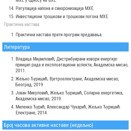
МХЕ у односу на ВХЕ.
Регулација напона и синхронизација МХЕ.
Инвестициони трошкови и трошкови погона МХЕ.
Практична настава:
Практична настава прати програм предавања.
Литература
Владица Мијаиловић, Дистрибуирани извори енергије-
принцип рада и експлоатациони аспекти, Академска мисао,
2011.
Жељко Ђуришић, Вјетроелектране, Академска мисао,
Београд, 2019.
Јован Микуловић, Жељко Ђуришић, Соларна енергетика,
Aкадемска мисао, 2019.
Миленко Ђурић, Александар Чукарић, Жељко Ђуришић:
Електране, 2014.
Број часова активне наставе (недељно)