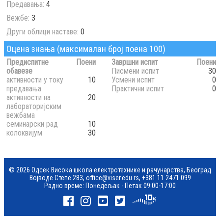
Предавања:
4
Вежбе:
3
Други облици наставе:
0
Оцена знања (максималан број поена 100)
Предиспитне
Поени
Завршни испит
Поени
обавезе
Писмени испит
30
активности у току
10
Усмени испит
0
предавања
Практични испит
0
активности на
20
лабораторијским
вежбама
семинарски рад
10
колоквијум
30
© 2026 Одсек Висока школа електротехнике и рачунарства, Београд
Војводе Степе 283,
office@viser.edu.rs
,
+381 11 2471 099
Радно време: Понедељак - Петак 09:00-17:00