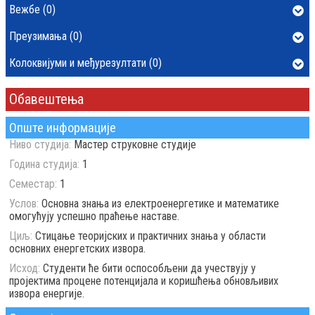
Вежбе (0)
Преузимања (0)
Колоквијуми и међурезултати (0)
Обавештења
Опште информације
Ниво студија:
Мастер струковне студије
Година студија:
1
Семестар:
1
Услов:
Основна знања из електроенергетике и математике
омогућују успешно праћење наставе.
Циљ:
Стицање теоријских и практичних знања у области
основних енергетских извора.
Исход:
Студенти ће бити оспособљени да учествују у
пројектима процене потенцијала и коришћења обновљивих
извора енергије.